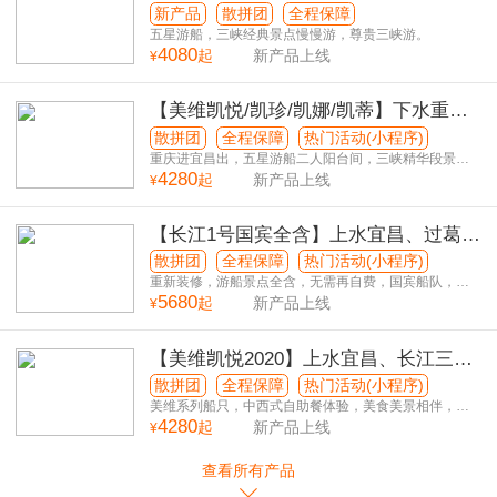
重庆动飞5日游
新产品
散拼团
全程保障
五星游船，三峡经典景点慢慢游，尊贵三峡游。
4080
起
新产品上线
¥
【美维凯悦/凯珍/凯娜/凯蒂】下水重
庆、长江三峡、宜昌双动6日游
散拼团
全程保障
热门活动(小程序)
重庆进宜昌出，五星游船二人阳台间，三峡精华段景点
4280
一网打尽，适合享受度假游。
起
新产品上线
¥
【长江1号国宾全含】上水宜昌、过葛洲
坝、体验升船机、长江三峡、重庆动卧7
散拼团
全程保障
热门活动(小程序)
日游
重新装修，游船景点全含，无需再自费，国宾船队，五
5680
星游船，不走回头路
起
新产品上线
¥
【美维凯悦2020】上水宜昌、长江三
峡、重庆双动6日游
散拼团
全程保障
热门活动(小程序)
美维系列船只，中西式自助餐体验，美食美景相伴，五
4280
星游轮阳台标间！到长江，赏美景！
起
新产品上线
¥
查看所有产品