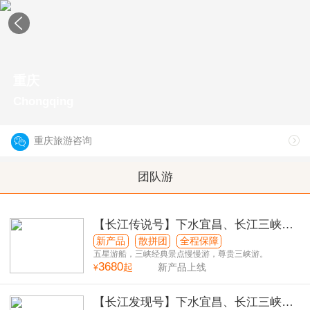
重庆
Chongqing
重庆旅游咨询
团队游
【长江传说号】下水宜昌、长江三峡、
重庆双动6日游
新产品
散拼团
全程保障
五星游船，三峡经典景点慢慢游，尊贵三峡游。
3680
起
新产品上线
¥
【长江发现号】下水宜昌、长江三峡、