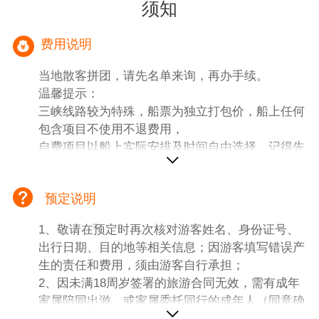
为准。
须知
费用说明
当地散客拼团，请先名单来询，再办手续。
温馨提示：
三峡线路较为特殊，船票为独立打包价，船上任何
包含项目不使用不退费用，
自费项目以船上实际安排及时间自由选择，记得先
签字再付款，索取相应发票。
三峡报名了，船票不能取消，不管任何原因，比如
预定说明
航班延误取消火车晚点、或个人原因等等情况，船
票没法退回，报名此线路即为知晓认同。
1、敬请在预定时再次核对游客姓名、身份证号、
一、【团费包含内容】
出行日期、目的地等相关信息；因游客填写错误产
1、大交通：宁波宜昌动车 ，重庆宁波二等座（火
生的责任和费用，须由游客自行承担；
车票电脑随机出票，不保证铺位，座位）；
2、因未满18周岁签署的旅游合同无效，需有成年
2、导游：地接导游服务（岸上当地导游服务，不
家属陪同出游，或家属委托同行的成年人（同意确
足6人司机服务(游船上为统一的专职船陪导
认）陪同；