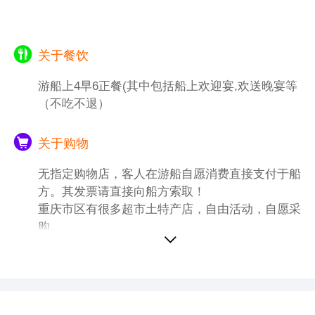
.游览结束后送重庆北站，参考车次：重庆北-
宁波K1077（23：50-0545+2）
特别备注：
关于餐饮
(所有红岩景点周一闭馆，无法参观，自动改
为重庆通远门古城墙遗址)
游船上4早6正餐(其中包括船上欢迎宴,欢送晚宴等
1、重庆大礼堂如果遇到政府性活动 不能进去
（不吃不退）
参观,不退任何费用！
2、重庆是山城，容易堵车，导游会根据当天
关于购物
实际情况调整景点游览顺序，重庆市内游为赠
送景点，如遇景点政府性维修或不可抗力等自
无指定购物店，
客人在游船自愿消费直接支付于船
然因素造成无法游览或自愿放弃，不退任何费
方。其发票请直接向船方索取！
用！
重庆市区有很多超市土特产店，自由活动，自愿采
3、重庆市区很多当地特产超市，客人自行就
购。
近选择安排，量力而行，保管好自已的财物，
注意过马路行走安全。 4、如遇强降雨季节的
汛期或旱期，游船不能直接开抵重庆码头，那
么船方会安排专线大巴将贵宾转运至涪陵码头
或者丰都码头登船，具体中转时间以导游通知