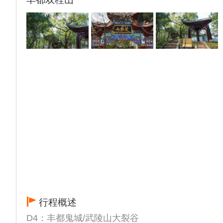
秀美
14:30—15:00 游轮经过【瞿塘峡】，您可在
六楼阳光甲板倾听导游现场解说，亲身感
受“夔门天下雄”的磅礴气势（新版十元人民币
背面的图案）。
15:30—18:00 总统游轮停靠奉节白帝城景区
码头，上岸游览自费景点【白帝城252元/
人】。
白帝城位于重庆奉节县瞿塘峡口的长江北岸，
奉节东白帝山上，是观“夔门天下雄”的最佳地
点。历代著名诗人李白、杜甫、白居易、刘禹
锡、苏轼、黄庭坚、范成大、陆游等都曾登白
帝，游夔门，留下大量诗篇，因此白帝城又
有“诗城”之美誉。白帝城风景如画，古迹甚
多，有明良殿、武侯祠、观景亭、望江楼等建
筑，还有刘备、诸葛亮、关羽、张飞等人的涂
行程概述
金塑像及风箱峡悬棺展览。
未付费参加自费景点游览的客人，请在船自由
D4：丰都鬼城/武陵山大裂谷