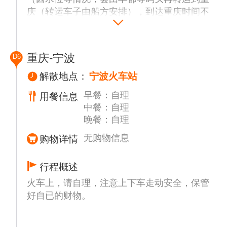
庆（转运车子由船方安排），到达重庆时间不
能确定，导游会和客人保持联系，到的晚可能
会先由司机接上客人入住酒店，再和导游大部
队汇合走行程。以实际当天导游安排为准）
重庆-宁波
D6
上岸后司机接客人（具体时间和集合地点以导
游提前一天晚上21:00前通知为准）
解散地点：
宁波火车站
统一出发（备注：由于早上接的客人较多；如
早餐：自理
用餐信息
在约定的时间以后赶到的敬请谅解）
中餐：自理
【戴家巷崖壁步道】（参观时间约30分钟）位
晚餐：自理
于渝中区临江门魁星楼和洪崖洞之间的岩壁
无购物信息
上，落差约60米的崖壁下是嘉陵江，面对江北
购物详情
嘴，东临洪崖洞，是重庆老城墙遗址。 戴家
巷崖壁步道呈“Z”字形，盘旋在陡坡之上，上
行程概述
接戴家巷街区，向下过人行天桥即可到达嘉陵
火车上，请自理，注意上下车走动安全，保管
江边。 步道长约750米，与戴家巷老街区、洪
好自已的财物。
崖洞共同构成长约1.1公里的环城墙步道戴家
巷支线。