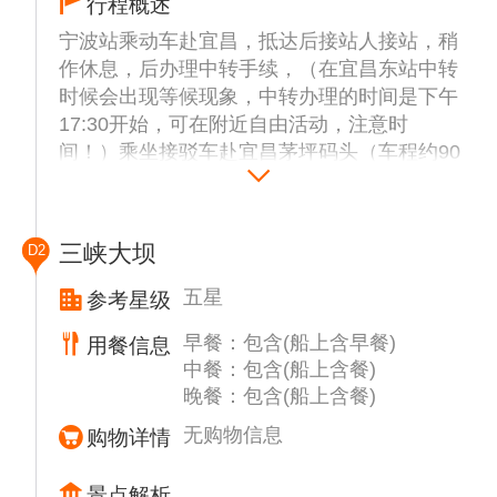
行程概述
宁波站乘动车赴宜昌，抵达后接站人接站，稍
作休息，后办理中转手续，（在宜昌东站中转
时候会出现等候现象，中转办理的时间是下午
17:30开始，可在附近自由活动，注意时
间！）乘坐接驳车赴宜昌茅坪码头（车程约90
分钟），登船入住★★★★★☆-【总统7/8号游
船】，约21:00左右游轮说明会。
三峡大坝
D2
五星
参考星级
早餐：包含(船上含早餐)
用餐信息
中餐：包含(船上含餐)
晚餐：包含(船上含餐)
无购物信息
购物详情
景点解析