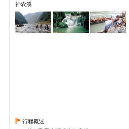
神农溪
巴车游览；大坝行程结束后，送至升船机港
口，换乘豪华游轮游览自费景点【升船机290
元/人】，
（备注：三峡大坝升船机难度大、遇到大风、
调箱等情况会关闭检修，游船会根据当天的实
际情况安排自选参观游览！）行程结束后返回
游轮。
14:30—17:00 上岸游览船票包含景点【三峡
大坝景区】（不含码头缆车费2元/人，不含景
区电瓶车10元/人）。从码头换乘旅游巴士经
过西陵长江大桥，前往北岸双线五级船闸，在
中隔墩参观船闸。再前往坛子岭，参观大坝模
型和大坝全景。约2.5小时后返回游轮。
18:00—19:00 请您前往二楼香格里拉餐厅享
用丰盛的晚餐（宴会式桌餐）
约19:30 总统游轮鸣笛起航，开始诗画三峡之
行程概述
旅