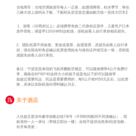
【磁器口古镇】（参观时间约30分钟）是重庆
当地用车：当地空调旅游车每人一正座，如遇强降雨，枯水季节，将在
主城区内唯一的规模最大、最具巴渝传统民
三峡大坝上游码头下船，下船码头至宜昌交通由船方统一安排大巴车】
居、民俗、民风特色的古镇。古镇上有着传统
的民居建筑、石梯街巷、遗存的寺庙宫观，是
1、游客（16周岁以上）必须携带有效二代身份证原件，儿童凭户口本
巴渝山地民居建筑的天然博物馆。
原件登机；请提早120分钟到达机场，误机由客人自行承担相应损失。
【WFC云端观景台】（参观时间约40分钟）
2、团队机票不得改签、更改或退票，如需退票，其损失由客人自行承
（自费自愿选择参加118元/人）完美呈现会仙
担；请在报名时务必确认机票使用姓名与身份证件续完全一致，否则造
楼的前世今生，在二十世纪八十年代初，会仙
成损失由客人自行承担。
楼观景台即是重庆第一个高空观景台，目前也
是中国海拔最高的露天观景台，被誉为“重庆
备注：宁波宜昌来回的飞机祥鹏航空规定，可以随身携带4公斤免费行
李，规格在60*60*40这样大小的箱子或是包以下的可以随身带，
之巅”。【洪崖洞】（自由活动时间约40分
如超过需要托运，托运是需要费用的，每5公斤收约50元左右，以此类
钟），游客自由活动。洪崖洞,是古重庆城门
推，具体以实际机场办理时确认为主。
之一，国家AAAA级旅游景区，位于重庆市解
放碑沧白路，地处长江、嘉陵江两江交汇的滨
关于酒店
江地带。洪崖洞坐拥城市旅游景观、商务休闲
景观和城市人文景观于一体。以具有巴渝传统
入住超五星涉外豪华游船总统7/8号（不同时间船同不同请确认），双
建筑特色的“吊脚楼”风貌为主题，依山就势、
标准间一人一床位（带独立阳台一楼）;全程不提供自然单间(若包舱，
补齐单房差，
沿江而建....