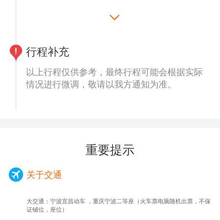
【重庆人民大礼堂】（参观时间约30分钟）如
遇关闭只能外观、人民广场城市标志性建筑
致我们尊贵的贵宾：
群。是中国传统宫殿建筑风格与西方建筑的大
感谢您阅览我们此次三峡游行程中的安排，在
跨度结构巧妙结合的杰作 ，也是重庆的标志
游船行驶游览过程中，船方会选择性推荐自费
建筑物之一。
行程补充
参观景点：【丰都鬼城】、【烽烟三国】、
【李子坝轻轨穿楼,观景平台】（停车拍照时
【白帝城】【升船机】，船方会根据长江三峡
以上行程仅供参考，最终行程可能会根据实际
间约20分钟】到底是现有楼还是现有轨道？这
天气、水位、航道码头、报名人数等原因决定
情况进行微调，敬请以我方通知为准。
一直是个不解之谜。但也不妨碍大家在这里继
是否停靠，最终停靠几个景点以船方工作人员
续发挥自己的想象，除了气吞列车，还有什么
通知为准，不保证客人想去的景点一定会停
有趣的创意呢。
靠，每个景点收费290元，根据客人年龄段、
用午餐，游客自理(可以与导游沟通)。
优惠证件（军人证，残疾证等）享受一定的优
【白公馆】（参观时间约60分钟）（景交车
惠，在游船行程的过程中，客人一定要按时收
20元自理）、白公馆小说《红岩》原型，位于
重要提示
听游船广播，以免错过在游船顶楼甲板参观的
重庆市沙坪坝区歌乐山，两者相距2.5公里。
三峡两岸景点据介绍！
因1939年间国民党军统特务在此设立监狱，
关于交通
并在关押着许多爱国人士及地下党人士，并发
动了多起屠杀事件，因此也是重庆市爱国主义
大交通：宁波宜昌动车 ，重庆宁波二等座（火车票电脑随机出票，不保
教育基地。
证铺位，座位）