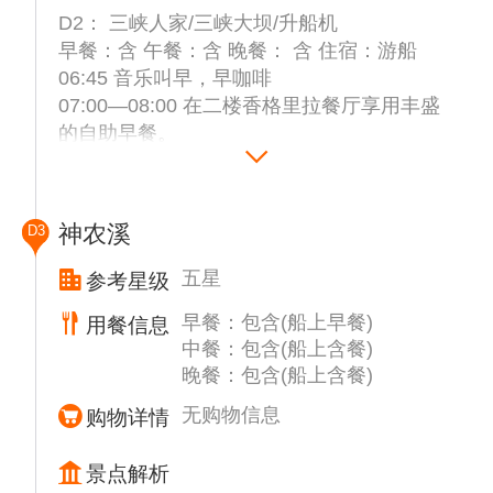
D2： 三峡人家/三峡大坝/升船机
早餐：含 午餐：含 晚餐： 含 住宿：游船
06:45 音乐叫早，早咖啡
07:00—08:00 在二楼香格里拉餐厅享用丰盛
的自助早餐。
07:30—12:30 上岸游览自费景点【三峡人家
290元/人】，未付费参加自费景点游览的客
人，请在船自由活动，您可以参加文化讲座、
神农溪
D3
电影放映、休闲按摩、卡拉OK等活动。
三峡人家，依山傍水，风情如画，石、瀑、
五星
参考星级
洞、泉多种景观元素巧妙组合，使整个景区弥
早餐：包含(船上早餐)
用餐信息
漫如仙境般的梦幻景致。白墙青瓦石板路，小
中餐：包含(船上含餐)
桥流水吊脚楼，融合三峡文化之精髓，巴风楚
晚餐：包含(船上含餐)
韵，峡江今昔，一览无余。
13:00—14:00 请您前往二楼香格里拉餐厅享
无购物信息
购物详情
用丰盛的中西式自助午餐。
14:00—19:00 报名参观自费景点【升船机】
景点解析
的游客， 先上岸游览三峡大坝，跟随景区大