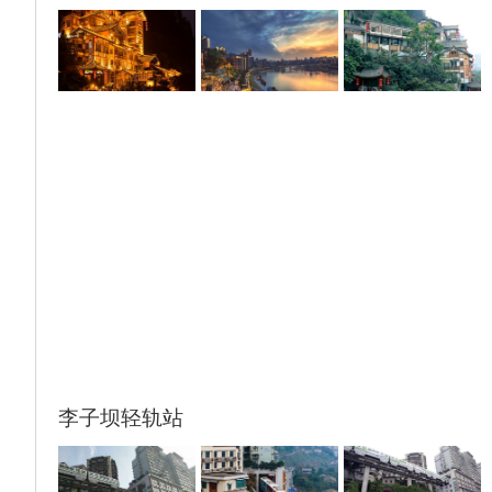
15:00—18:30 未参加“武陵山大裂谷”游览的游
客，请在船上自由活动，您可以参加文化讲
座、电影放映、休闲按摩、卡拉OK等活动。
15:00—18:30 自选景点游客用完岸餐后，约1
小时50分钟大巴车程抵达涪陵游览自费景
点“武陵山大裂谷”。
武陵山大裂谷为代售上岸游览景点（280元/
人，不含下行索道30元/人），费用包含岸上
桌餐、景点门票、导服费、景区车船费、上行
索道费、码头停泊费、航务管理费。
武陵山大裂谷位于重庆市涪陵区城东南约45公
里的武陵山乡境内，系国家5A级旅游景区。
景区以地球上最古老的“伤痕”—剧烈地壳运动
所致绝壁裂缝称奇，有着“中国第一动感峡
谷”美誉。景区内空气质量极其优良，景区面
李子坝轻轨站
积30平方公里，山峰、台地、沟谷等景观高低
错落，层次丰富，海拔从600米到1980米，谷
底至峰巅间的落差达700多米，山势奇峻多