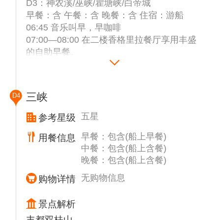
温馨提示： 因升船机于8月25日开始计划性停
D3：神农溪/巫峡/瞿塘峡/白帝城
航检修，工期不超过35天，在检修期间此自费
早餐：含 午餐：含 晚餐：含 住宿：游船
景点更换其他景区作为推荐，以实际船方推荐
06:45 音乐叫早，早咖啡
为准！
07:00—08:00 在二楼香格里拉餐厅享用丰盛
的自助早餐。
备注：当天行程游览发生在长江三峡第一段峡
08:00—11:30 总统游轮停靠巴东码头，换成
谷---【西陵峡】全长66千米，历史上以其航道
环保船游览船票包含景点【神农溪】
曲折、怪石林立、滩多水急、行舟惊险而闻
神农溪是湖北省巴东县长江北岸的一条常流性
三峡
D4
名，是长江三峡中最长的峡谷
溪流，由南向北穿行于深山峡谷中，全长60公
提示：船上安排请以实际通知为准，有不明白
里。溪流两岸，山峦耸立，逶迤绵延，层峦叠
五星
参考星级
的请第一时间到船上服务总台咨询确认。
嶂。形成龙昌峡、鹦鹉峡、神农峡三个险、
早餐：包含(船上早餐)
用餐信息
秀、奇各具特色的自然峡段。峡中深潭碧水、
中餐：包含(船上含餐)
飞瀑遍布、悬棺栈道、原始扁舟、土家风情、
晚餐：包含(船上含餐)
石笋溶洞无不令人惊叹。
12:00—13:00 请您前往二楼香格里拉餐厅享
无购物信息
购物详情
用丰盛的中西式自助午餐。
13:00—13:45 游轮经过【巫峡】，您可在六
景点解析
楼阳光甲板倾听导游现场解说，亲身感受巫峡
丰都双桂山