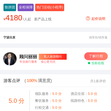
散拼团
全程保障
热门活动(小程序)
4180
起价说明
¥
/人起
新产品上线
宁波出发
动车往/动车返
了解行程
顾问丽丽
私人旅游顾问
专业旅行服务
省心更无忧
当前在线
游客点评
(
100%
满意度)
共1条评价
领队服务：
5.0
分
酒店住宿：
5.0
分
5.0
分
餐饮服务：
5.0
分
线路特色：
5.0
分
行程交通：
5.0
分