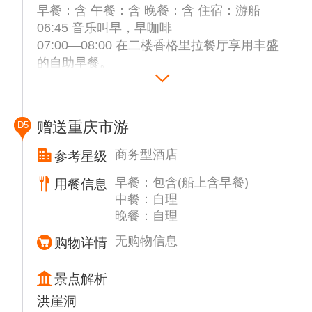
活动。您可以参加文化讲座、电影放映、休闲
早餐：含 午餐：含 晚餐：含 住宿：游船
按摩、卡拉OK等活动。
06:45 音乐叫早，早咖啡
19:00—20:00 请您前往二楼香格里拉餐厅享
07:00—08:00 在二楼香格里拉餐厅享用丰盛
用丰盛的晚餐（宴会式桌餐）
的自助早餐。
09:00—12:00 总统游轮停靠丰都景区码头，
备注：当天行程游览发生在长江三峡第二段和
上岸游览【丰都鬼城】丰都鬼城又称“幽
第三段峡谷---【巫峡】和【瞿塘峡】段，著名
都”、“中国神曲之乡”“鬼国京都”，“鬼城走一
赠送重庆市游
D5
的神女峰，巫山十二峰等船观景区，游船会在
走，活过九十九”位于重庆市下游丰都县的长
行驶的过程中广播通知我们尊贵的贵宾上游船
江北岸，因有哼哈祠、天子殿、奈河桥、黄泉
商务型酒店
参考星级
观光甲板观赏以及广播讲解！
路、望乡台、药王殿等多座表现阴曹地府的建
早餐：包含(船上含早餐)
用餐信息
筑和造型而闻名，以丰富的鬼文化蜚声中外。
中餐：自理
约3小时后返回游轮。
晚餐：自理
未付费参加自费景点游览的客人，请在船自由
活动。您可以参加文化讲座、电影放映、休闲
无购物信息
购物详情
按摩、卡拉OK等活动。
12:00—13:00 请您前往二楼香格里拉餐厅享
景点解析
用丰盛的中西式自助午餐。
洪崖洞
（自选武陵山大裂谷游客安排岸餐）。