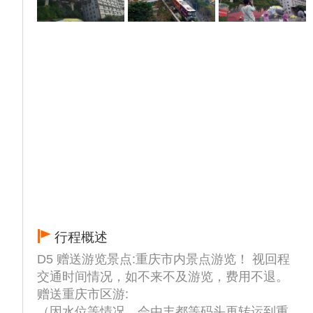
姿，极具壮观之美，负氧离子含量每立方厘米
高达10万个以上，被誉为“天然氧吧”。 游览完
毕后，大巴车将游客送至涪陵港登船。
19:00—20:00 请您前往二楼香格里拉餐厅享
用丰盛的自助晚餐。
备注：当天游船已慢慢驶出长江三峡峡谷段，
但是两岸风景依然美丽！
行程概述
D5 赠送游览景点:重庆市内景点游览！ 视回程
交通时间情况，如不来不及游览，费用不退。
赠送重庆市区游:
（因水位等情况，会由丰都等码头再转运到重