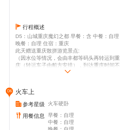
行程概述
D5：山城重庆魔幻之都 早餐：含 中餐：自理
晚餐：自理 住宿：重庆
此天赠送重庆散拼游览景点:
（因水位等情况，会由丰都等码头再转运到重
庆（转运车子由船方安排），到达重庆时间不
能确定，导游会和客人保持联系，到的晚可能
会先由司机接上客人入住酒店，再和导游大部
队汇合走行程。以实际当天导游安排为准）
火车上
D6
上岸后司机接客人（具体时间和集合地点以导
游提前一天晚上21:00前通知为准）统一出发
火车硬卧
参考星级
（备注：由于早上接的客人较多；如在约定的
早餐：自理
用餐信息
时间以后赶到的敬请谅解）
中餐：自理
【戴家巷崖壁步道】（参观时间约30分钟）位
晚餐：自理