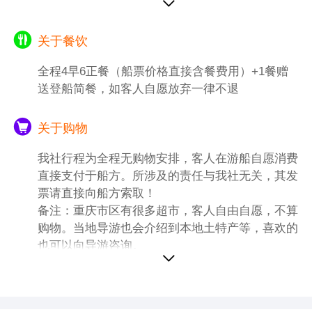
3、如遇强降雨季节的汛期或旱期，游船不能
直接开抵重庆码头，那么船方会安排专线大巴
将贵宾转运至涪陵码头或者丰都码头登船，具
关于餐饮
体中转时间以导游通知为准。
全程4早6正餐（船票价格直接含餐费用）+1餐赠
送登船简餐，如客人自愿放弃一律不退
关于购物
我社行程为全程无购物安排，客人在游船自愿消费
直接支付于船方。所涉及的责任与我社无关，其发
票请直接向船方索取！
备注：重庆市区有很多超市，客人自由自愿，不算
购物。当地导游也会介绍到本地土特产等，喜欢的
也可以向导游咨询。