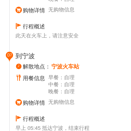
于渝中区临江门魁星楼和洪崖洞之间的岩壁
上，落差约60米的崖壁下是嘉陵江，面对江北
无购物信息
购物详情
嘴，东临洪崖洞，是重庆老城墙遗址。 戴家
巷崖壁步道呈“Z”字形，盘旋在陡坡之上，上
行程概述
接戴家巷街区，向下过人行天桥即可到达嘉陵
此天在火车上，请注意安全
江边。 步道长约750米，与戴家巷老街区、洪
崖洞共同构成长约1.1公里的环城墙步道戴家
巷支线。
到宁波
D7
【重庆人民大礼堂】（参观时间约40分钟）如
遇关闭只能外观、人民广场城市标志性建筑
解散地点：
宁波火车站
群。是中国传统宫殿建筑风格与西方建筑的大
早餐：自理
用餐信息
跨度结构巧妙结合的杰作 ，也是重庆的标志
中餐：自理
建筑物之一。
晚餐：自理
【李子坝轻轨穿楼,观景平台】（停车拍照时
无购物信息
购物详情
间约20分钟】到底是现有楼还是现有轨道？这
一直是个不解之谜。但也不妨碍大家在这里继
续发挥自己的想象，除了气吞列车，还有什么
行程概述
有趣的创意呢。
早上 05:45 抵达宁波，结束行程