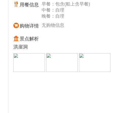
早餐：包含(船上含早餐)
用餐信息
段将丰都“鬼城”的近200个“鬼”故事活灵活现地
1、当天行程游览发生在长江三峡第二段和第
中餐：自理
展示出来。双桂山与名山相望，主要景点有鹿
三段峡谷---【巫峡】和【瞿塘峡】段，著名的
晚餐：自理
鸣寺、苏公祠、恩来亭、孔庙等。
神女峰，巫山十二峰等船观景区，游船会在行
18:00-19:00 游轮自助晚餐
驶的过程中广播通知我们尊贵的贵宾上游船观
无购物信息
购物详情
光甲板观赏以及广播讲解！
备注：当天游船已慢慢驶出长江三峡峡谷段，
2、船上的活动时间安排以当天船上实际安排
景点解析
但是两岸风景依然美丽！
为准
洪崖洞
船上的活动时间安排以当天船上实际安排为准