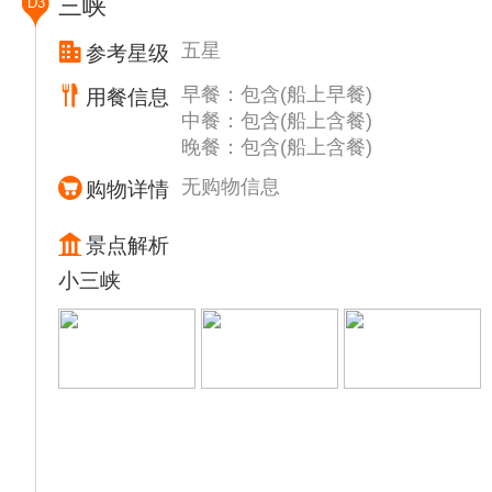
三峡
D3
西陵峡东段
09:30-12:30 停靠三峡人家景区，游览【三峡
五星
参考星级
人家】（含上下缆车）国家5A级风景区，位
早餐：包含(船上早餐)
用餐信息
于长江三峡中最为奇幻壮丽的西陵峡境内，三
中餐：包含(船上含餐)
峡大坝和葛洲坝之间，跨越秀丽的灯影峡两
晚餐：包含(船上含餐)
岸，面积14平方公里。三峡人家石牌之美，美
在“湾急、石奇、谷幽、洞绝、泉甘”。
无购物信息
购物详情
12:30-13:30 游轮自助午餐
14:00-17:30 跟随导游乘车前往【三峡大坝】
景点解析
（含上下缆车）景区游览（游览约3.5小
小三峡
时），不含码头索道费用和电瓶车费用。三峡
大坝，位于中国湖北省宜昌市三斗坪镇境内，
距下游葛洲坝水利枢纽工程38公里，是当今世
界最大的水利发电工程——三峡水电站的主体
工程、三峡大坝旅游区的核心景观、三峡水库
的东端。
18:00-18:30 船长欢迎酒会（五楼酒吧），建
议您着正装出席。