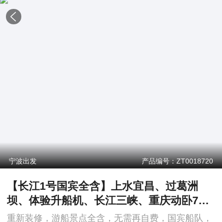
宁波出发
产品编号：ZT0018720
【长江1号国宾全含】上水宜昌、过葛洲
坝、体验升船机、长江三峡、重庆动卧7日
游
重新装修，游船景点全含，无需再自费，国宾船队，