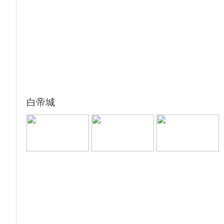
18:30-19:30 游轮自助晚餐
20:30-21:30 游览【三峡大坝升船机】
温馨提示： 因升船机于8月25日开始计划性停
航检修，工期不超过35天，在检修期间将从双
线五级船闸通过三峡大坝，其余行程安排不
变。
行程中所标时间为参考时间，以实际每天船上
白帝城
安排为准，如有问题请第一时间到船上前台咨
询确认。
温馨提示：如遇升船机检修改为过五级船闸