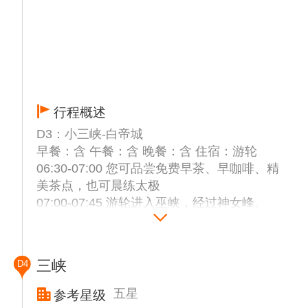
行程概述
D3：小三峡-白帝城
早餐：含 午餐：含 晚餐：含 住宿：游轮
06:30-07:00 您可品尝免费早茶、早咖啡、精
美茶点，也可晨练太极
07:00-07:45 游轮进入巫峡，经过神女峰。
07:30-08:30 游轮自助早餐
09:00-12:30 停靠巫山，游览【小三峡】巫山
小三峡·小小三峡景区全长65千米。有水峡景
三峡
D4
观、峰岩景观、洞穴景观、动植物景观、人文
景观、空间景观。其中水体景观包括水、泉、
五星
参考星级
溪、潭、滩、帘瀑、卵石等多种类型，峰岩景