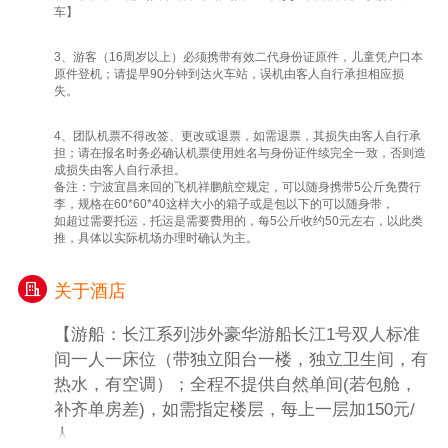
钟），游客自由活动。洪崖洞,是古重庆城门
车】
之一，国家AAAA级旅游景区，位于重庆市解
放碑沧白路，地处长江、嘉陵江两江交汇的滨
3、游客（16周岁以上）必须携带有效二代身份证原件，儿童凭户口本
原件登机；请提早90分钟到达火车站，误机由客人自行承担相应损
江地带。洪崖洞坐拥城市旅游景观、商务休闲
失。
景观和城市人文景观于一体。以具有巴渝传统
建筑特色的“吊脚楼”风貌为主题，依山就势、
4、团队机票不得改签、更改或退票，如需退票，其损失由客人自行承
沿江而建....
担；请在报名时务必确认机票使用姓名与身份证件续完全一致，否则造
成损失由客人自行承担。
.游览结束后送火车站
备注：宁波宜昌来回的飞机祥鹏航空规定，可以随身携带5公斤免费行
特别备注：
李，规格在60*60*40这样大小的箱子或是包以下的可以随身带，
如超过需要托运，托运是需要费用的，每5公斤收约50元左右，以此类
(所有红岩景点周一闭馆，无法参观，自动改
推，具体以实际机场办理时确认为主。
为重庆通远门古城墙遗址)
1、重庆大礼堂如果遇到政府性活动 不能进去
关于酒店
参观,不退任何费用！
2、重庆是山城，容易堵车，导游会根据当天
【游船：长江系列涉外豪华游船长江1号双人标准
实际情况调整景点游览顺序，重庆市内游为赠
间一人一床位（带独立阳台一楼，独立卫生间，有
送景点，如遇景点政府性维修或不可抗力等自
热水，有空调）；全程不提供自然单间(若包舱，
然因素造成无法游览或自愿放弃，不退任何费
补齐单房差)，如需指定楼层，每上一层加150元/
用！
人