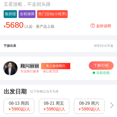
五星游船，不走回头路
散拼团
全程保障
热门活动(小程序)
5680
起价说明
¥
/人起
新产品上线
宁波出发
动车往/火车返
了解行程
顾问丽丽
私人旅游顾问
专业旅行服务
省心更无忧
当前在线
出发日期
以下价格以当天为准
08-13 周四
08-21 周五
08-29 周六
5980
起/人
5980
起/人
5980
起/人
￥
￥
￥