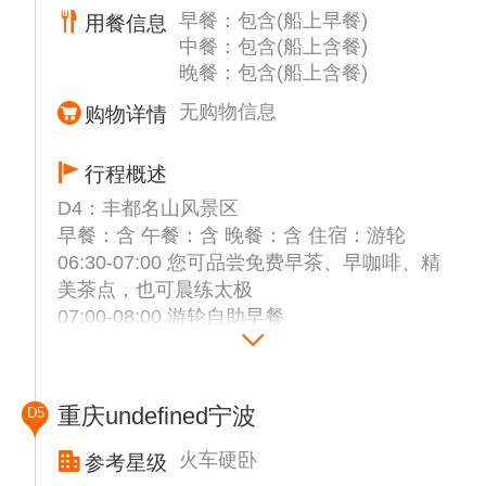
早餐：包含(船上早餐)
用餐信息
观包括峭壁、山峰、奇石、图案、肌理、色彩
中餐：包含(船上含餐)
等多种类型，洞穴景观包括发育程度各异、大
晚餐：包含(船上含餐)
小各异、高度各异、风格各异的众多喀斯特溶
洞、地下河。
无购物信息
购物详情
12:30-14:00 游轮自助午餐
14:30-15:00 游轮将驶入瞿塘峡，峡中水深流
行程概述
急，江面最窄处为三峡门户--夔门
D4：丰都名山风景区
15:30-18:30 游轮停靠奉节，游览【白帝城】
早餐：含 午餐：含 晚餐：含 住宿：游轮
景区，位于长江三峡瞿塘峡口，是长江三峡西
06:30-07:00 您可品尝免费早茶、早咖啡、精
大门—夔门的最佳观景点，为三国时期刘备临
美茶点，也可晨练太极
终托孤的旧址所在。由于唐代大诗人李白的到
07:00-08:00 游轮自助早餐
访，并且留下“早发白帝城”的千古名篇，使白
12:00-13:00 游轮自助午餐
帝城也获得了“诗城”的美誉。白帝城内现有托
13:30-17:00 抵达丰都，游览丰都【名山风景
孤堂、明良殿、碑林、竹枝园等景点。
区】（含上行索道）丰都鬼城名山包括丰都名
18:30-19:30 游轮自助晚餐
重庆undefined宁波
D5
山、鬼国神宫、双桂山。山上古刹众多，庙宇
20:00-21:00 游轮综艺晚会
达27座。后人造鬼国神宫，是动态人造景观，
火车硬卧
参考星级
宫内利用现代声、光、动、电、塑、激光等手
备注：