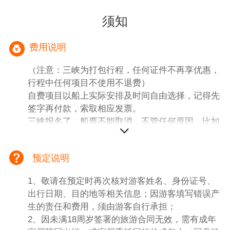
须知
费用说明
（注意：三峡为打包行程，任何证件不再享优惠，
行程中任何项目不使用不退费）
自费项目以船上实际安排及时间自由选择，记得先
签字再付款，索取相应发票。
三峡报名了，船票不能取消，不管任何原因，比如
航班延误取消火车晚点、或个人原因等等情况，船
票没法退回，报名此线路即为知晓认同。
预定说明
一、【团费包含内容】
1、大交通：宁波宜昌动车二等座，重庆宁波火车
1、敬请在预定时再次核对游客姓名、身份证号、
硬卧不分铺位，不保证铺位在一起。
出行日期、目的地等相关信息；因游客填写错误产
2、导游：地接导游服务（岸上当地导游服务，不
生的责任和费用，须由游客自行承担；
足6人司机兼向导(游船上为统一的专职船陪导
2、因未满18周岁签署的旅游合同无效，需有成年
游)；）当地导游也会介绍到本地土特产等，喜欢