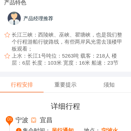
产品特色
产品经理推荐
长江三峡：西陵峡、巫峡、瞿塘峡，也是我们整
个行程游船行驶路线，有些两岸风光需去顶楼甲
板观看；
上水：长江1号吨位：5263吨 载客：218人 楼
层：6层 长度：103米 宽度：16米 船速：23节
行程安排
重要提示
须知
详细行程
宁波
宜昌
D1
集合时间：
另行通知
地点：
宁波火