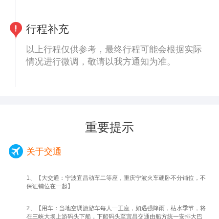
用午餐，游客自理(可以与导游沟通)。
【白公馆】（参观时间约40分钟）白公馆小说
《红岩》原型，位于重庆市沙坪坝区歌乐山，
行程补充
两者相距2.5公里。因1939年间国民党军统特
以上行程仅供参考，最终行程可能会根据实际
务在此设立监狱，并在关押着许多爱国人士及
情况进行微调，敬请以我方通知为准。
地下党人士，并发动了多起屠杀事件，因此也
是重庆市爱国主义教育基地。
【磁器口古镇】（参观时间约30分钟）是重庆
主城区内唯一的规模最大、最具巴渝传统民
居、民俗、民风特色的古镇。古镇上有着传统
的民居建筑、石梯街巷、遗存的寺庙宫观，是
重要提示
巴渝山地民居建筑的天然博物馆。
【WFC云端观景台】（参观时间约40分钟）
关于交通
（自费自愿选择参加118元/人）完美呈现会仙
楼的前世今生，在二十世纪八十年代初，会仙
1、【大交通：宁波宜昌动车二等座，重庆宁波火车硬卧不分铺位，不
楼观景台即是重庆第一个高空观景台，目前也
保证铺位在一起】
是中国海拔最高的露天观景台，被誉为“重庆
之巅”。【洪崖洞】（自由活动时间约40分
2、【用车：当地空调旅游车每人一正座，如遇强降雨，枯水季节，将
在三峡大坝上游码头下船，下船码头至宜昌交通由船方统一安排大巴