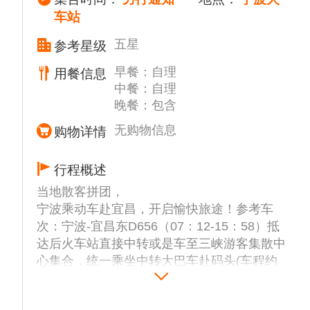
车站
五星
参考星级
早餐：自理
用餐信息
中餐：自理
晚餐：包含
无购物信息
购物详情
行程概述
当地散客拼团，
宁波乘动车赴宜昌，开启愉快旅途！参考车
次：宁波-宜昌东D656（07：12-15：58）抵
达后火车站直接中转或是车至三峡游客集散中
心集合，统一乘坐中转大巴车赴码头(车程约
1.5小时)登船入住★★★★★-【长江壹号】