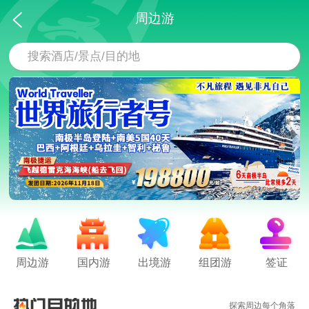
周边游
周边游
国内游
出境游
组团游
签证
探索周边每个角落