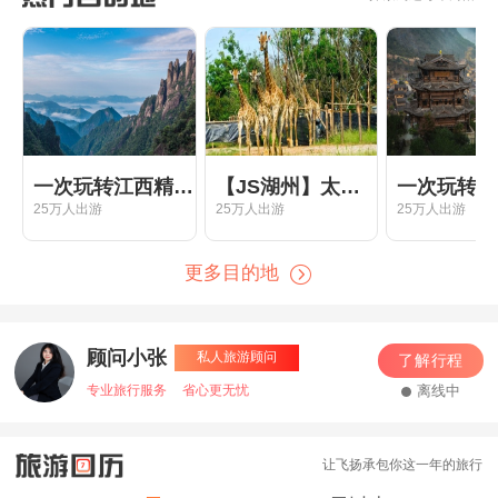
一次玩转江西精华景区，领略江西风景独美。
【JS湖州】太湖演艺城、动物世界、嬉水世界、渔人码头、衣裳街纯玩3日游
25万人出游
25万人出游
25万人出游
更多目的地
顾问小张
私人旅游顾问
了解行程
离线中
专业旅行服务
省心更无忧
让飞扬承包你这一年的旅行