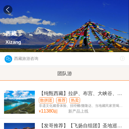
西藏
Xizang
西藏旅游咨询
团队游
【纯甄西藏】拉萨、布宫、大峡谷、巴
松措、桑耶寺、羊湖、纳木措 卧飞10日
散拼团
推荐
热卖
游
非遗文化藏香体验、挂经幡/撒隆达、当地藏民家里喝
11380
茶！
起
新产品上线
¥
【发哥推荐】【飞扬自组团】圣地巡游