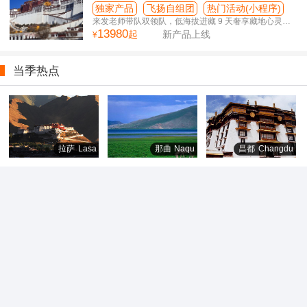
·西藏心灵之旅
独家产品
飞扬自组团
热门活动(小程序)
来发老师带队双领队，低海拔进藏 9 天奢享藏地心灵之
13980
旅
起
新产品上线
¥
当季热点
拉萨
Lasa
那曲
Naqu
昌都
Changdu