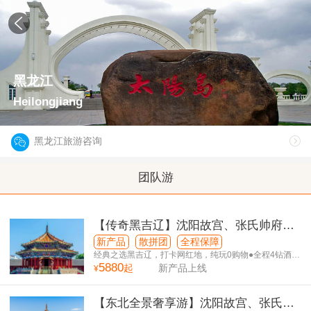
黑龙江
Heilongjiang
黑龙江旅游咨询
团队游
【传奇黑吉辽】沈阳故宫、张氏帅府、
伪皇宫、恩都里小镇、长白山天池双飞7
新产品
散拼团
全程保障
日游
经典之选黑吉辽，打卡网红地，纯玩0购物●全程4钻酒
5880
店！
起
新产品上线
¥
【东北全景奢享游】沈阳故宫、张氏帅