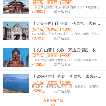
府、丹东、鸭绿江河口断桥、长白山天
新产品
散拼团
全透明
池、吉林、长春伪皇宫、扎龙-呼伦贝尔
一次游东北四省、纯玩O购物O自费 升级2+1 航空陆地
4980
仓、升级酒店 全新体验
起
新产品上线
¥
草原、哈尔滨双飞13日游
【大美长白山】长春、伪皇宫、这有
山、长白山北坡、“小韩国”延吉、图们
新产品
散拼团
全透明
（长春进出）双飞5日游
6人起发团， 宁波人独立成团， 0 自费 0 购物，回归旅
3780
游本质，私享度假慢生活 。
起
新产品上线
¥
【长白山蓝】长春、万达度假区、长白
山天池、“小韩国”延吉 、镜泊湖、百年
新产品
散拼团
全透明
小镇横道河子、夏都“浪漫尔滨”双飞6日
升级长白山万达度假区酒店，2+1 陆地头等舱豪华座
4280
椅。
起
新产品上线
¥
游
【你好延吉】 长春、伪皇宫、雪绒花驯
鹿园、长白山天池、长白山森林风光漂
新产品
散拼团
全透明
流、图们、延吉网红墙、朝鲜民俗园5日
边城延吉，全程3晚4钻酒店住宿、优选景点、透明消
5280
费、无购物店、无自费
起
新产品上线
¥
游
查看所有产品