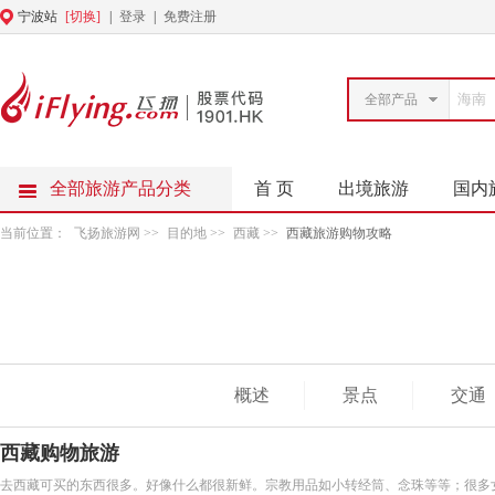
宁波站
[切换]
|
登录
|
免费注册
全部产品
全部旅游产品分类
首 页
出境旅游
国内
当前位置：
飞扬旅游网
>>
目的地
>>
西藏
>>
西藏旅游购物攻略
概述
景点
交通
西藏购物旅游
去西藏可买的东西很多。好像什么都很新鲜。宗教用品如小转经筒、念珠等等；很多