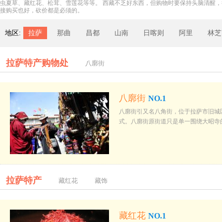
虫夏草、藏红花、松茸、雪莲花等等。 西藏不乏好东西，但购物时要保持头脑清醒
接购买也好，砍价都是必须的。
地区:
拉萨
那曲
昌都
山南
日喀则
阿里
林芝
拉萨特产购物处
八廓街
八廓街
NO.1
八廓街引又名八角街，位于拉萨市旧城
式。八廓街原街道只是单一围绕大昭寺
拉萨特产
藏红花
藏饰
藏红花
NO.1