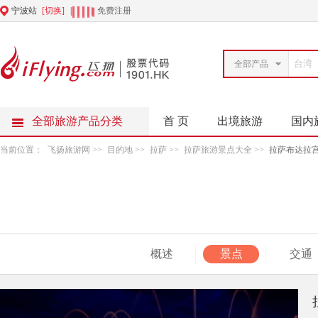
宁波站
[切换]
|
|
免费注册
全部产品
全部旅游产品分类
首 页
出境旅游
国内
当前位置：
飞扬旅游网
>>
目的地
>>
拉萨
>>
拉萨旅游景点大全
>>
拉萨布达拉
概述
景点
交通