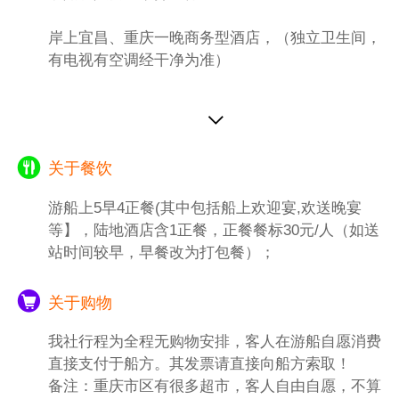
解放碑沧白路，地处长江、嘉陵江两江交汇的
岸上宜昌、重庆一晚商务型酒店，（独立卫生间，
滨江地带。洪崖洞坐拥城市旅游景观、商务休
有电视有空调经干净为准）
闲景观和城市人文景观于一体。以具有巴渝传
统建筑特色的“吊脚楼”风貌为主题，依山就
势、沿江而建....
.游览结束后酒店
特别备注：
关于餐饮
(所有红岩景点周一闭馆，无法参观，自动改
为重庆通远门古城墙遗址)
游船上5早4正餐(其中包括船上欢迎宴,欢送晚宴
1、重庆大礼堂如果遇到政府性活动 不能进去
等】，陆地酒店含1正餐，正餐餐标30元/人（如送
参观,不退任何费用！
站时间较早，早餐改为打包餐）；
2、重庆是山城，容易堵车，导游会根据当天
实际情况调整景点游览顺序，重庆市内游为赠
关于购物
送景点，如遇景点政府性维修或不可抗力等自
然因素造成无法游览或自愿放弃，不退任何费
我社行程为全程无购物安排，客人在游船自愿消费
用！
直接支付于船方。其发票请直接向船方索取！
3、重庆市区很多当地特产超市，客人自行就
备注：重庆市区有很多超市，客人自由自愿，不算
近选择安排，量力而行，保管好自已的财物，