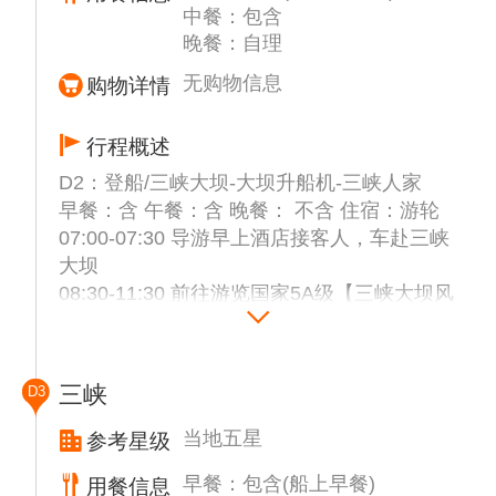
中餐：包含
晚餐：自理
无购物信息
购物详情
行程概述
D2：登船/三峡大坝-大坝升船机-三峡人家
早餐：含 午餐：含 晚餐： 不含 住宿：游轮
07:00-07:30 导游早上酒店接客人，车赴三峡
大坝
08:30-11:30 前往游览国家5A级【三峡大坝风
景区】（不含码头缆车费2元/人，不含大坝讲
解器20元/人，不含景区电瓶车10元/人）于
1994年正式动工修建，2006年全线完工。大
三峡
D3
坝为混凝土重力坝，坝顶总长3035米，坝顶
高程185米，正常蓄水位175米，总库容393亿
当地五星
参考星级
立方米，能够抵御百年一遇的特大洪水（进入
早餐：包含(船上早餐)
用餐信息
大坝前将进行安全扫描检查，请勿携带剪刀，