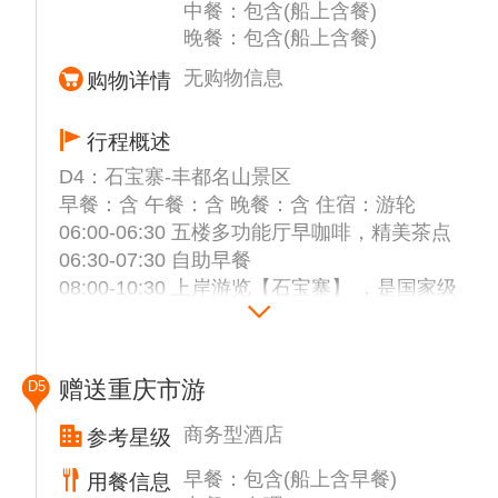
中餐：包含(船上含餐)
【瞿塘峡】，西起奉节县白帝城，东至巫山县
游览时间调整
晚餐：包含(船上含餐)
大溪镇，全长约8公里，是三峡中最短的一
个，却最雄伟险峻。在船上观看到以威武雄壮
温馨提示： 因升船机于8月25日开始计划性停
无购物信息
购物详情
著称的三峡【夔门】峡谷西端入口处，两座山
航检修，工期不超过35天，在检修期间将从升
夹江而立，宽度不足百米，素有“夔门天下
船机自费更改为三峡竹海自费180元/人，其余
行程概述
雄”之称；
行程安排不变。
D4：石宝寨-丰都名山景区
15:30-17:30 游览国家5A【白帝城风景区】
备注：升船机以及中餐具体时间导游根据具体
早餐：含 午餐：含 晚餐：含 住宿：游轮
（代售252元/人）白帝城坐落在奉节县东部瞿
游览时间调整
06:00-06:30 五楼多功能厅早咖啡，精美茶点
塘峡西口的白帝山上，因三国时期刘备讨伐东
06:30-07:30 自助早餐
吴兵败，白帝城托孤而闻名于世；
温馨提示： 因升船机于8月25日开始计划性停
08:00-10:30 上岸游览【石宝寨】 ，是国家级
18:30-19:30 自助晚餐
航检修，工期不超过35天，在检修期间将从升
文物保护单位，国家4A级旅游景区。石宝寨
20:30-21:30 船长欢迎见面会
船机自费更改为三峡竹海自费180元/人，其余
位于重庆忠县境内长江北岸边，故又被称
行程安排不变。
为"江上明珠"。距忠县城45千米，此处临江有
赠送重庆市游
D5
一俯高十多丈，陡壁孤峰拔起的巨石，相传为
备注：升船机以及中餐具体时间导游根据具体
女娲补天所遗的一尊五彩石，故称"石宝"。此
备注：当天行程游览发生在长江三峡第二段和
商务型酒店
参考星级
游览时间调整！
石形如玉印，又名"玉印山"。明末谭宏起义，
第三段峡谷---【巫峡】和【瞿塘峡】段，著名
备注：此天安排以实际船上安排为准，每日流
早餐：包含(船上含早餐)
用餐信息
自称"武陵王"，据此为寨，"石宝寨"名由此而
的神女峰，巫山十二峰等船观景区，游船会在
程表一般会放在房间里，如有不明白的请第一