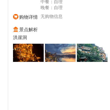
中餐：自理
来。
行驶的过程中广播通知我们尊贵的贵宾上游船
时间到船上服务总台咨询确认。岸上景点由船
晚餐：自理
12:00-13:00 自助午餐
观光甲板观赏以及广播讲解！
上工作人员带领队参观，每天带队的人员不一
15:00- 18：00 游览4A级【丰都鬼城景区】
提示：上下游船请看清脚下，注意安全，船上
无购物信息
购物详情
定一样，以房间号为单位，在指定时间大厅指
（不含丰都索道35元/人）丰都鬼城又称“幽
自费自愿选择，因为水位等问题自费项目以实
定点集合，建议集合后问一下带队的导游手机
都”、“中国神曲之乡”“鬼国京都”，“鬼城走一
际船上当天介绍为准，自愿选择，与船上签字
景点解析
号，以防走失时可以联系。
走，活过九十九”，位于重庆市下游丰都县的
确认。如需发票请自行问船上开据。
洪崖洞
长江北岸，因有哼哈祠、天子殿、奈河桥、黄
泉路、望乡台、药王殿等多座表现阴曹地府的
建筑和造型而闻名，以丰富的鬼文化蜚声中
外。
18:30-19:30 自助晚餐
20:00-21:00 游船多功能大厅观赏精彩晚会
22：00 游船前台办理离船结账手续
备注：当天游船已慢慢驶出长江三峡峡谷段，
但是两岸风景依然美丽！船上活动时间安排以
当天实际船上安排为准。