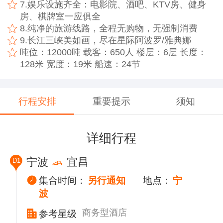
7.娱乐设施齐全：电影院、酒吧、KTV房、健身
房、棋牌室一应俱全
8.纯净的旅游线路，全程无购物，无强制消费
9.长江三峡美如画，尽在星际阿波罗/雅典娜
吨位：12000吨 载客：650人 楼层：6层 长度：
128米 宽度：19米 船速：24节
行程安排
重要提示
须知
详细行程
宁波
宜昌
D1
集合时间：
另行通知
地点：
宁
波
商务型酒店
参考星级