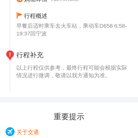
巷崖壁步道呈“Z”字形，盘旋在陡坡之上，上
接戴家巷街区，向下过人行天桥即可到达嘉陵
行程概述
江边。 步道长约750米，与戴家巷老街区、洪
早餐后适时乘车去火车站，乘动车D658 6:58-
崖洞共同构成长约1.1公里的环城墙步道戴家
19:37回宁波
巷支线。
【重庆人民大礼堂】（参观时间约30分钟）如
遇关闭只能外观、人民广场城市标志性建筑
行程补充
群。是中国传统宫殿建筑风格与西方建筑的大
跨度结构巧妙结合的杰作 ，也是重庆的标志
以上行程仅供参考，最终行程可能会根据实际
建筑物之一。
情况进行微调，敬请以我方通知为准。
【李子坝轻轨穿楼,观景平台】（停车拍照时
间约20分钟】到底是现有楼还是现有轨道？这
一直是个不解之谜。但也不妨碍大家在这里继
续发挥自己的想象，除了气吞列车，还有什么
有趣的创意呢。
重要提示
用午餐，游客自理(可以与导游沟通)。
【白公馆】（参观时间约60分钟）（景交车
关于交通
20元自理）、白公馆小说《红岩》原型，位于