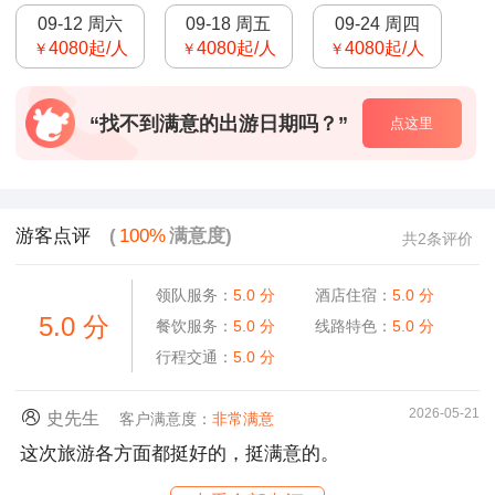
09-12 周六
09-18 周五
09-24 周四
4080
起/人
4080
起/人
4080
起/人
￥
￥
￥
“找不到满意的出游日期吗？”
点这里
游客点评
(
100%
满意度)
共2条评价
领队服务：
5.0
分
酒店住宿：
5.0
分
5.0
分
餐饮服务：
5.0
分
线路特色：
5.0
分
行程交通：
5.0
分
2026-05-21
史先生
客户满意度：
非常满意
这次旅游各方面都挺好的，挺满意的。