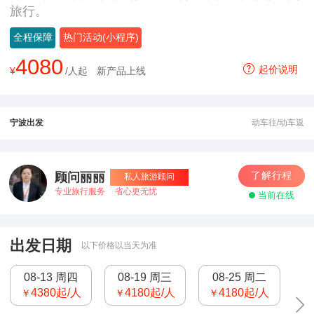
旅行。
全程保障
热门活动(小程序)
4080
起价说明
¥
/人起
新产品上线
宁波出发
动车往/动车返
了解行程
顾问丽丽
私人旅游顾问
专业旅行服务
省心更无忧
当前在线
出发日期
以下价格以当天为准
08-13 周四
08-19 周三
08-25 周二
4380
起/人
4180
起/人
4180
起/人
￥
￥
￥