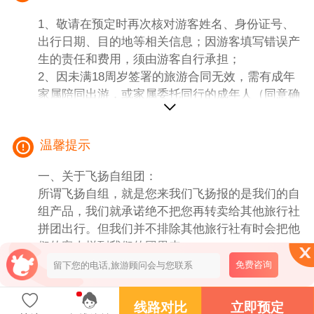
1、交通：宁波宜昌动车二等座，重庆宁波动车二
1、敬请在预定时再次核对游客姓名、身份证号、
等座，名单出票为准，不保证在一起，
出行日期、目的地等相关信息；因游客填写错误产
2、导游：地接导游服务（岸上当地导游服务，不
生的责任和费用，须由游客自行承担；
足6人司机兼向导服务，游船上为统一的专职船陪
2、因未满18周岁签署的旅游合同无效，需有成年
导游）； 当地导游也会介绍到当地土特产等，喜
家属陪同出游，或家属委托同行的成年人（同意确
欢的也可以向导游咨询。
认）陪同；
3、住宿：船上：入住星际阿波罗（服务前台同层
3、有健康问题、行动不便、孕妇等请勿预定报
的基础楼层，独立阳台双标间，如需指定楼层，每
温馨提示
名。
上升一层需加150元/人）;全程不提供自然单间(若
包舱，补齐单房差)，船票中所含餐，上岸游览及
一、关于飞扬自组团：
门票如客人自愿放弃一律不退。
所谓飞扬自组，就是您来我们飞扬报的是我们的自
岸上宜昌、重庆一晚商务型酒店，（独立卫生间，
组产品，我们就承诺绝不把您再转卖给其他旅行社
有电视有空调经干净为准）
拼团出行。但我们并不排除其他旅行社有时会把他
4、车辆：当地空调旅游车(我社旅游车辆保证为每
们的客人拼到我们的团里来。
一位游客提供一个正座)；宜昌至登船码头交通由
二．关于航空规定：
免费咨询
船方统一安排大巴车，敬请谅解！
1. 根据民航总局规定：乘坐国内航班的旅客一律禁
5、景点：行程所列景点门票（注明自理除外、赠
止随身携带液态物品，但液态物品可办理行李托运
线路对比
立即预定
送景点不参加不退费用）船票包含门票，不参加不