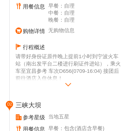
早餐：自理
用餐信息
中餐：自理
晚餐：自理
无购物信息
购物详情
行程概述
请带好身份证原件晚上提前1小时到宁波火车
站（南出发平台二楼进行刷证件进站），乘火
车至宜昌参考 车次D656(0709-16:04) 接团后
前往酒店入住休息！
三峡大坝
D2
当地五星
参考星级
早餐：包含(酒店含早餐)
用餐信息