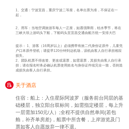
重庆市沙坪坝区歌乐山，两者相距2.5公里。
1、交通：宁波宜昌，重庆宁波二等座，名单出票为准，不保证在一
因1939年间国民党军统特务在此设立监狱，
起，
并在关押着许多爱国人士及地下党人士，并发
动了多起屠杀事件，因此也是重庆市爱国主义
2、用车：当地空调旅游车每人一正座，如遇强降雨，枯水季节，将在
三峡大坝上游码头下船，下船码头至宜昌交通由船方统一安排大巴
教育基地。
【磁器口古镇】（参观时间约30分钟）是重庆
提示： 1、游客（16周岁以上）必须携带有效二代身份证原件，儿童凭
主城区内唯一的规模最大、最具巴渝传统民
户口本原件登机；请提早120分钟到达机场，误机由客人自行承担相应
损失。
居、民俗、民风特色的古镇。古镇上有着传统
2、团队机票不得改签、更改或退票，如需退票，其损失由客人自行承
的民居建筑、石梯街巷、遗存的寺庙宫观，是
担；请在报名时务必确认机票使用姓名与身份证件续完全一致，否则造
巴渝山地民居建筑的天然博物馆。
成损失由客人自行承担。
【WFC云端观景台】（参观时间约40分钟）
（自费自愿选择参加118元/人）完美呈现会仙
关于酒店
楼的前世今生，在二十世纪八十年代初，会仙
住宿：船上：入住星际阿波罗（服务前台同层的基
楼观景台即是重庆第一个高空观景台，目前也
础楼层，独立阳台双标间，如需指定楼层，每上升
是中国海拔最高的露天观景台，被誉为“重庆
一层需加150元/人）;全程不提供自然单间(若包
之巅”。【洪崖洞】（白天自由活动时间约40
舱，补齐单房差)，船票中所含餐，上岸游览及门
分钟），游客自由活动。洪崖洞,是古重庆城
票如客人自愿放弃一律不退。
门之一，国家AAAA级旅游景区，位于重庆市