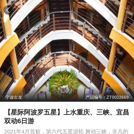
宁波出发
产品编号：ZT0022669
【星际阿波罗五星】上水重庆、三峡、宜昌
双动6日游
2021年4月首航，第六代五星游轮 舞动三峡，非凡的