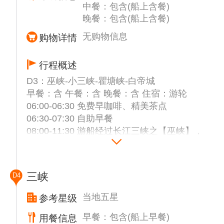
中餐：包含(船上含餐)
指甲刀，酒类及易燃易爆物品）；
晚餐：包含(船上含餐)
12:00-13:00 享用陆地中餐
13:30-16:00 自选乘坐国家4A级【三峡大坝升
无购物信息
购物详情
船机】（代售290元/人）
（备注：三峡大坝升船机难度大、遇到大风、
行程概述
调箱等情况会关闭检修，游船会根据当天的实
D3：巫峡-小三峡-瞿塘峡-白帝城
际情况安排自选参观游览！）
早餐：含 午餐：含 晚餐：含 住宿：游轮
16:30-18:30 乘车参观国家5A级【三峡人家】
06:00-06:30 免费早咖啡、精美茶点
白墙青瓦石板路，小桥流水吊脚楼，枯藤老树
06:30-07:30 自助早餐
喜鹊窝，机枪碉堡旧战壕，奇石溶洞古城堡，
08:00-11:30 游船经过长江三峡之【巫峡】，
(在民俗表演中，有时新娘新郎会给游客们敬
巫峡又称大峡，西起巫山大宁河口，东至巴东
酒，酒是当地的包谷酒，如若人不能饮酒，请
官渡口，绵延45公里，包括金蓝银甲峡和铁棺
委婉的拒绝)；
峡，以峡谷幽深秀丽著称。抵达巫山。自选游
18:30-19:30 登上星际阿波罗
三峡
D4
览【小三峡】（代售290元/人）或者游船自由
19:00-20:00 船上安排了精美的登船自助晚餐
活动
（代售68元/人），游客可自愿选择
当地五星
参考星级
12:00-13:00 自助午餐
20:30-21:00 举行游船安全旅程说明会！
早餐：包含(船上早餐)
用餐信息
14:30-15:30 游船经过经过长江三峡的起点-
备注：升船机以及中餐具体时间导游根据具体