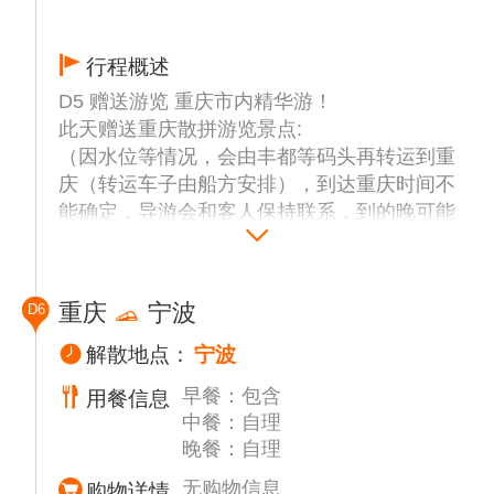
行程概述
D5 赠送游览 重庆市内精华游！
此天赠送重庆散拼游览景点:
（因水位等情况，会由丰都等码头再转运到重
庆（转运车子由船方安排），到达重庆时间不
能确定，导游会和客人保持联系，到的晚可能
会先由司机接上客人入住酒店，再和导游大部
队汇合走行程。以实际当天导游安排为准）
上岸后司机接客人（具体时间和集合地点以导
重庆
宁波
D6
游提前一天晚上21:00前通知为准）
统一出发（备注：由于早上接的客人较多；如
解散地点：
宁波
在约定的时间以后赶到的敬请谅解）
早餐：包含
用餐信息
【戴家巷崖壁步道】（参观时间约30分钟）位
中餐：自理
于渝中区临江门魁星楼和洪崖洞之间的岩壁
晚餐：自理
上，落差约60米的崖壁下是嘉陵江，面对江北
嘴，东临洪崖洞，是重庆老城墙遗址。 戴家
无购物信息
购物详情