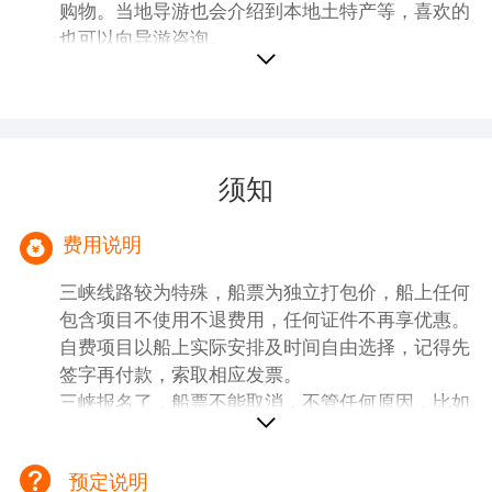
购物。当地导游也会介绍到本地土特产等，喜欢的
注意过马路行走安全。 4、如遇强降雨季节的
也可以向导游咨询。
汛期或旱期，游船不能直接开抵重庆码头，那
么船方会安排专线大巴将贵宾转运至涪陵码头
或者丰都码头登船，具体中转时间以导游通知
为准。
须知
费用说明
三峡线路较为特殊，船票为独立打包价，船上任何
包含项目不使用不退费用，任何证件不再享优惠。
自费项目以船上实际安排及时间自由选择，记得先
签字再付款，索取相应发票。
三峡报名了，船票不能取消，不管任何原因，比如
航班延误取消火车晚点、或个人原因等等情况，船
票没法退回，报名此线路即为知晓认同。
预定说明
一、【团费包含内容】