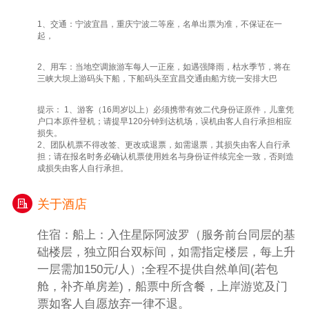
重庆市沙坪坝区歌乐山，两者相距2.5公里。
1、交通：宁波宜昌，重庆宁波二等座，名单出票为准，不保证在一
因1939年间国民党军统特务在此设立监狱，
起，
并在关押着许多爱国人士及地下党人士，并发
动了多起屠杀事件，因此也是重庆市爱国主义
2、用车：当地空调旅游车每人一正座，如遇强降雨，枯水季节，将在
三峡大坝上游码头下船，下船码头至宜昌交通由船方统一安排大巴
教育基地。
【磁器口古镇】（参观时间约30分钟）是重庆
提示： 1、游客（16周岁以上）必须携带有效二代身份证原件，儿童凭
主城区内唯一的规模最大、最具巴渝传统民
户口本原件登机；请提早120分钟到达机场，误机由客人自行承担相应
损失。
居、民俗、民风特色的古镇。古镇上有着传统
2、团队机票不得改签、更改或退票，如需退票，其损失由客人自行承
的民居建筑、石梯街巷、遗存的寺庙宫观，是
担；请在报名时务必确认机票使用姓名与身份证件续完全一致，否则造
巴渝山地民居建筑的天然博物馆。
成损失由客人自行承担。
【WFC云端观景台】（参观时间约40分钟）
（自费自愿选择参加118元/人）完美呈现会仙
关于酒店
楼的前世今生，在二十世纪八十年代初，会仙
住宿：船上：入住星际阿波罗（服务前台同层的基
楼观景台即是重庆第一个高空观景台，目前也
础楼层，独立阳台双标间，如需指定楼层，每上升
是中国海拔最高的露天观景台，被誉为“重庆
一层需加150元/人）;全程不提供自然单间(若包
之巅”。【洪崖洞】（白天自由活动时间约40
舱，补齐单房差)，船票中所含餐，上岸游览及门
分钟），游客自由活动。洪崖洞,是古重庆城
票如客人自愿放弃一律不退。
门之一，国家AAAA级旅游景区，位于重庆市