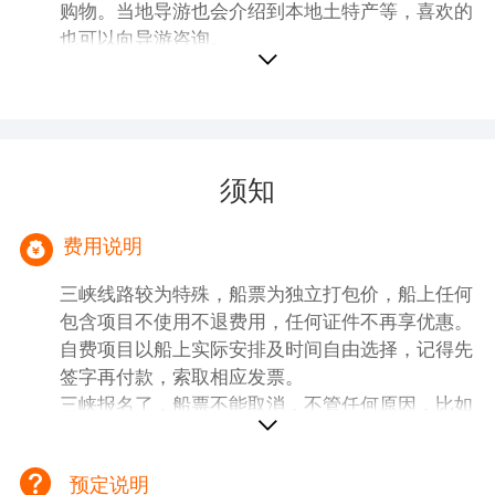
购物。当地导游也会介绍到本地土特产等，喜欢的
注意过马路行走安全。 4、如遇强降雨季节的
也可以向导游咨询。
汛期或旱期，游船不能直接开抵重庆码头，那
么船方会安排专线大巴将贵宾转运至涪陵码头
或者丰都码头登船，具体中转时间以导游通知
为准。
须知
费用说明
三峡线路较为特殊，船票为独立打包价，船上任何
包含项目不使用不退费用，任何证件不再享优惠。
自费项目以船上实际安排及时间自由选择，记得先
签字再付款，索取相应发票。
三峡报名了，船票不能取消，不管任何原因，比如
航班延误取消火车晚点、或个人原因等等情况，船
票没法退回，报名此线路即为知晓认同。
预定说明
一、【团费包含内容】