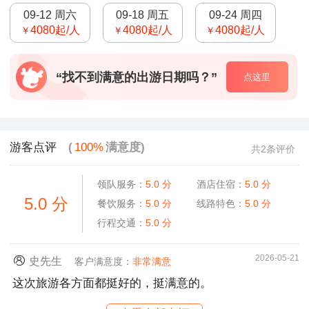
09-12 周六
09-18 周五
09-24 周四
4080
起/人
4080
起/人
4080
起/人
￥
￥
￥
“找不到满意的出游日期吗？”
点这里
游客点评
(
100%
满意度)
共2条评价
领队服务：
5.0
分
酒店住宿：
5.0
分
5.0
分
餐饮服务：
5.0
分
线路特色：
5.0
分
行程交通：
5.0
分
2026-05-21
史先生
客户满意度：
非常满意
这次旅游各方面都挺好的，挺满意的。