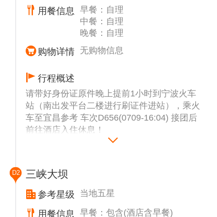
早餐：自理
用餐信息
中餐：自理
晚餐：自理
无购物信息
购物详情
行程概述
请带好身份证原件晚上提前1小时到宁波火车
站（南出发平台二楼进行刷证件进站），乘火
车至宜昌参考 车次D656(0709-16:04) 接团后
前往酒店入住休息！
三峡大坝
D2
当地五星
参考星级
早餐：包含(酒店含早餐)
用餐信息