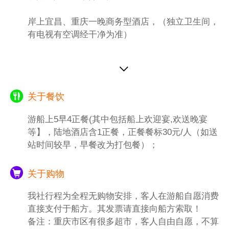
解放碑沧白路，地处长江、嘉陵江两江交汇的
岸上宜昌、重庆一晚商务型酒店，（独立卫生间，
滨江地带。洪崖洞坐拥城市旅游景观、商务休
有电视有空调经干净为准）
闲景观和城市人文景观于一体。以具有巴渝传
统建筑特色的“吊脚楼”风貌为主题，依山就
势、沿江而建....
.游览结束后酒店
特别备注：
关于餐饮
(所有红岩景点周一闭馆，无法参观，自动改
为重庆通远门古城墙遗址)
游船上5早4正餐(其中包括船上欢迎宴,欢送晚宴
1、重庆大礼堂如果遇到政府性活动 不能进去
等】，陆地酒店含1正餐，正餐餐标30元/人（如送
参观,不退任何费用！
站时间较早，早餐改为打包餐）；
2、重庆是山城，容易堵车，导游会根据当天
实际情况调整景点游览顺序，重庆市内游为赠
关于购物
送景点，如遇景点政府性维修或不可抗力等自
然因素造成无法游览或自愿放弃，不退任何费
我社行程为全程无购物安排，客人在游船自愿消费
用！
直接支付于船方。其发票请直接向船方索取！
3、重庆市区很多当地特产超市，客人自行就
备注：重庆市区有很多超市，客人自由自愿，不算
近选择安排，量力而行，保管好自已的财物，