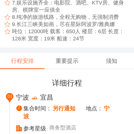
7.娱乐设施齐全：电影院、酒吧、KTV房、健身
房、棋牌室一应俱全
8.纯净的旅游线路，全程无购物，无强制消费
9.长江三峡美如画，尽在星际阿波罗/雅典娜
吨位：12000吨 载客：650人 楼层：6层 长度：
128米 宽度：19米 船速：24节
行程安排
重要提示
须知
详细行程
宁波
宜昌
D1
集合时间：
另行通知
地点：
宁
波
商务型酒店
参考星级