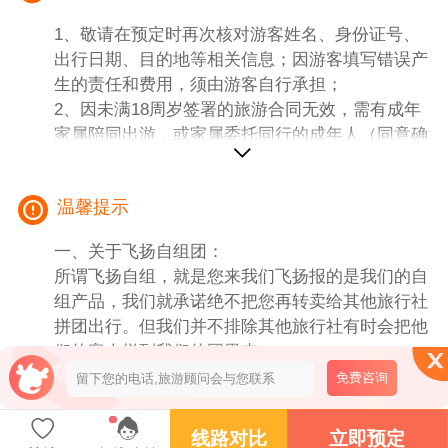
1、交通：宁波宜昌动车二等座，重庆宁波动车二
1、敬请在预定时再次核对游客姓名、身份证号、
等座，名单出票为准，不保证在一起，
出行日期、目的地等相关信息；因游客填写错误产
2、导游：地接导游服务（岸上当地导游服务，不
生的责任和费用，须由游客自行承担；
足6人司机兼向导服务，游船上为统一的专职船陪
2、因未满18周岁签署的旅游合同无效，需有成年
导游）； 当地导游也会介绍到当地土特产等，喜
家属陪同出游，或家属委托同行的成年人（同意确
欢的也可以向导游咨询。
认）陪同；
3、住宿：船上：入住星际阿波罗（服务前台同层
3、有健康问题、行动不便、孕妇等请勿预定报
的基础楼层，独立阳台双标间，如需指定楼层，每
温馨提示
名。
上升一层需加150元/人）;全程不提供自然单间(若
包舱，补齐单房差)，船票中所含餐，上岸游览及
一、关于飞扬自组团：
门票如客人自愿放弃一律不退。
所谓飞扬自组，就是您来我们飞扬报的是我们的自
岸上宜昌、重庆一晚商务型酒店，（独立卫生间，
组产品，我们就承诺绝不把您再转卖给其他旅行社
有电视有空调经干净为准）
拼团出行。但我们并不排除其他旅行社有时会把他
4、车辆：当地空调旅游车(我社旅游车辆保证为每
们的客人拼到我们的团里来。
一位游客提供一个正座)；宜昌至登船码头交通由
二．关于航空规定：
免费咨询
船方统一安排大巴车，敬请谅解！
1. 根据民航总局规定：乘坐国内航班的旅客一律禁
5、景点：行程所列景点门票（注明自理除外、赠
止随身携带液态物品，但液态物品可办理行李托运
线路对比
立即预定
送景点不参加不退费用）船票包含门票，不参加不