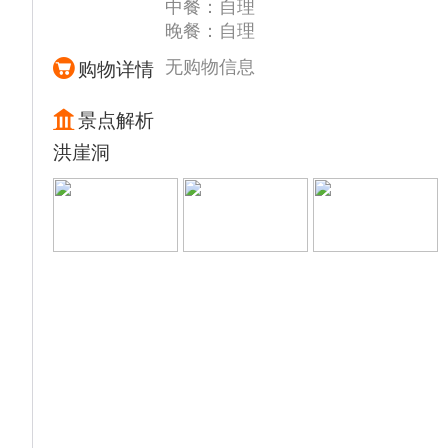
中餐：自理
来。
行驶的过程中广播通知我们尊贵的贵宾上游船
时间到船上服务总台咨询确认。岸上景点由船
晚餐：自理
12:00-13:00 自助午餐
观光甲板观赏以及广播讲解！
上工作人员带领队参观，每天带队的人员不一
15:00- 18：00 游览4A级【丰都鬼城景区】
提示：上下游船请看清脚下，注意安全，船上
无购物信息
购物详情
定一样，以房间号为单位，在指定时间大厅指
（不含丰都索道35元/人）丰都鬼城又称“幽
自费自愿选择，因为水位等问题自费项目以实
定点集合，建议集合后问一下带队的导游手机
都”、“中国神曲之乡”“鬼国京都”，“鬼城走一
际船上当天介绍为准，自愿选择，与船上签字
景点解析
号，以防走失时可以联系。
走，活过九十九”，位于重庆市下游丰都县的
确认。如需发票请自行问船上开据。
洪崖洞
长江北岸，因有哼哈祠、天子殿、奈河桥、黄
泉路、望乡台、药王殿等多座表现阴曹地府的
建筑和造型而闻名，以丰富的鬼文化蜚声中
外。
18:30-19:30 自助晚餐
20:00-21:00 游船多功能大厅观赏精彩晚会
22：00 游船前台办理离船结账手续
备注：当天游船已慢慢驶出长江三峡峡谷段，
但是两岸风景依然美丽！船上活动时间安排以
当天实际船上安排为准。