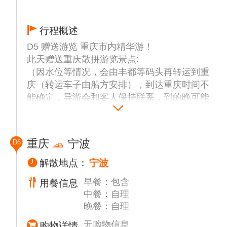
行程概述
D5 赠送游览 重庆市内精华游！
此天赠送重庆散拼游览景点:
（因水位等情况，会由丰都等码头再转运到重
庆（转运车子由船方安排），到达重庆时间不
能确定，导游会和客人保持联系，到的晚可能
会先由司机接上客人入住酒店，再和导游大部
队汇合走行程。以实际当天导游安排为准）
上岸后司机接客人（具体时间和集合地点以导
重庆
宁波
D6
游提前一天晚上21:00前通知为准）
统一出发（备注：由于早上接的客人较多；如
解散地点：
宁波
在约定的时间以后赶到的敬请谅解）
早餐：包含
用餐信息
【戴家巷崖壁步道】（参观时间约30分钟）位
中餐：自理
于渝中区临江门魁星楼和洪崖洞之间的岩壁
晚餐：自理
上，落差约60米的崖壁下是嘉陵江，面对江北
嘴，东临洪崖洞，是重庆老城墙遗址。 戴家
无购物信息
购物详情