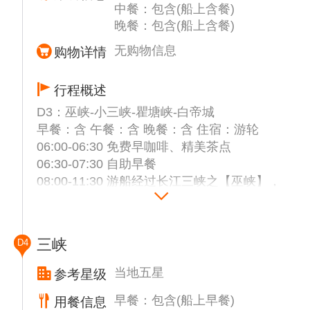
中餐：包含(船上含餐)
指甲刀，酒类及易燃易爆物品）；
晚餐：包含(船上含餐)
12:00-13:00 享用陆地中餐
13:30-16:00 自选乘坐国家4A级【三峡大坝升
无购物信息
购物详情
船机】（代售290元/人）
（备注：三峡大坝升船机难度大、遇到大风、
行程概述
调箱等情况会关闭检修，游船会根据当天的实
D3：巫峡-小三峡-瞿塘峡-白帝城
际情况安排自选参观游览！）
早餐：含 午餐：含 晚餐：含 住宿：游轮
16:30-18:30 乘车参观国家5A级【三峡人家】
06:00-06:30 免费早咖啡、精美茶点
白墙青瓦石板路，小桥流水吊脚楼，枯藤老树
06:30-07:30 自助早餐
喜鹊窝，机枪碉堡旧战壕，奇石溶洞古城堡，
08:00-11:30 游船经过长江三峡之【巫峡】，
(在民俗表演中，有时新娘新郎会给游客们敬
巫峡又称大峡，西起巫山大宁河口，东至巴东
酒，酒是当地的包谷酒，如若人不能饮酒，请
官渡口，绵延45公里，包括金蓝银甲峡和铁棺
委婉的拒绝)；
峡，以峡谷幽深秀丽著称。抵达巫山。自选游
18:30-19:30 登上星际阿波罗
三峡
D4
览【小三峡】（代售290元/人）或者游船自由
19:00-20:00 船上安排了精美的登船自助晚餐
活动
（代售68元/人），游客可自愿选择
当地五星
参考星级
12:00-13:00 自助午餐
20:30-21:00 举行游船安全旅程说明会！
早餐：包含(船上早餐)
用餐信息
14:30-15:30 游船经过经过长江三峡的起点-
备注：升船机以及中餐具体时间导游根据具体