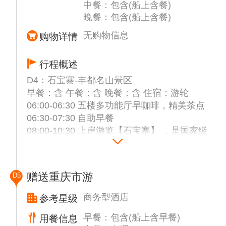
中餐：包含(船上含餐)
【瞿塘峡】，西起奉节县白帝城，东至巫山县
游览时间调整
晚餐：包含(船上含餐)
大溪镇，全长约8公里，是三峡中最短的一
个，却最雄伟险峻。在船上观看到以威武雄壮
温馨提示： 因升船机于8月25日开始计划性停
无购物信息
购物详情
著称的三峡【夔门】峡谷西端入口处，两座山
航检修，工期不超过35天，在检修期间将从升
夹江而立，宽度不足百米，素有“夔门天下
船机自费更改为三峡竹海自费180元/人，其余
行程概述
雄”之称；
行程安排不变。
D4：石宝寨-丰都名山景区
15:30-17:30 游览国家5A【白帝城风景区】
备注：升船机以及中餐具体时间导游根据具体
早餐：含 午餐：含 晚餐：含 住宿：游轮
（代售252元/人）白帝城坐落在奉节县东部瞿
游览时间调整
06:00-06:30 五楼多功能厅早咖啡，精美茶点
塘峡西口的白帝山上，因三国时期刘备讨伐东
06:30-07:30 自助早餐
吴兵败，白帝城托孤而闻名于世；
温馨提示： 因升船机于8月25日开始计划性停
08:00-10:30 上岸游览【石宝寨】 ，是国家级
18:30-19:30 自助晚餐
航检修，工期不超过35天，在检修期间将从升
文物保护单位，国家4A级旅游景区。石宝寨
20:30-21:30 船长欢迎见面会
船机自费更改为三峡竹海自费180元/人，其余
位于重庆忠县境内长江北岸边，故又被称
行程安排不变。
为"江上明珠"。距忠县城45千米，此处临江有
赠送重庆市游
D5
一俯高十多丈，陡壁孤峰拔起的巨石，相传为
备注：升船机以及中餐具体时间导游根据具体
女娲补天所遗的一尊五彩石，故称"石宝"。此
备注：当天行程游览发生在长江三峡第二段和
商务型酒店
参考星级
游览时间调整！
石形如玉印，又名"玉印山"。明末谭宏起义，
第三段峡谷---【巫峡】和【瞿塘峡】段，著名
备注：此天安排以实际船上安排为准，每日流
早餐：包含(船上含早餐)
用餐信息
自称"武陵王"，据此为寨，"石宝寨"名由此而
的神女峰，巫山十二峰等船观景区，游船会在
程表一般会放在房间里，如有不明白的请第一