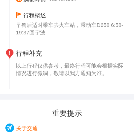
巷崖壁步道呈“Z”字形，盘旋在陡坡之上，上
接戴家巷街区，向下过人行天桥即可到达嘉陵
行程概述
江边。 步道长约750米，与戴家巷老街区、洪
早餐后适时乘车去火车站，乘动车D658 6:58-
崖洞共同构成长约1.1公里的环城墙步道戴家
19:37回宁波
巷支线。
【重庆人民大礼堂】（参观时间约30分钟）如
遇关闭只能外观、人民广场城市标志性建筑
行程补充
群。是中国传统宫殿建筑风格与西方建筑的大
跨度结构巧妙结合的杰作 ，也是重庆的标志
以上行程仅供参考，最终行程可能会根据实际
建筑物之一。
情况进行微调，敬请以我方通知为准。
【李子坝轻轨穿楼,观景平台】（停车拍照时
间约20分钟】到底是现有楼还是现有轨道？这
一直是个不解之谜。但也不妨碍大家在这里继
续发挥自己的想象，除了气吞列车，还有什么
有趣的创意呢。
重要提示
用午餐，游客自理(可以与导游沟通)。
【白公馆】（参观时间约60分钟）（景交车
关于交通
20元自理）、白公馆小说《红岩》原型，位于