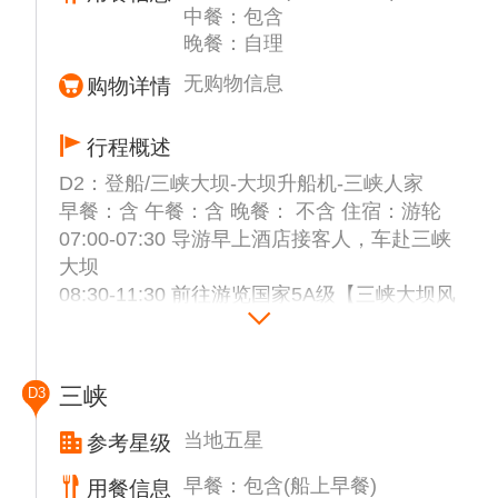
中餐：包含
晚餐：自理
无购物信息
购物详情
行程概述
D2：登船/三峡大坝-大坝升船机-三峡人家
早餐：含 午餐：含 晚餐： 不含 住宿：游轮
07:00-07:30 导游早上酒店接客人，车赴三峡
大坝
08:30-11:30 前往游览国家5A级【三峡大坝风
景区】（不含码头缆车费2元/人，不含大坝讲
解器20元/人，不含景区电瓶车10元/人）于
1994年正式动工修建，2006年全线完工。大
三峡
D3
坝为混凝土重力坝，坝顶总长3035米，坝顶
高程185米，正常蓄水位175米，总库容393亿
当地五星
参考星级
立方米，能够抵御百年一遇的特大洪水（进入
早餐：包含(船上早餐)
用餐信息
大坝前将进行安全扫描检查，请勿携带剪刀，