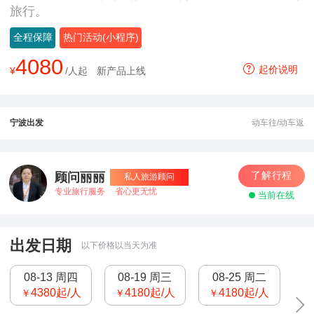
旅行。
全程保障
热门活动(小程序)
4080
起价说明
¥
/人起
新产品上线
宁波出发
动车往/动车返
了解行程
顾问丽丽
私人旅游顾问
专业旅行服务
省心更无忧
当前在线
出发日期
以下价格以当天为准
08-13 周四
08-19 周三
08-25 周二
4380
起/人
4180
起/人
4180
起/人
￥
￥
￥