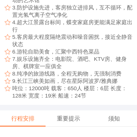
动的艺术馆
3.防护设施先进，客房独立进排风，互不循环，配
置光氢气离子空气净化
4.超大江景露台标间，蝶变家庭房更能满足家庭出
行
5.客房最大程度隔绝震动和噪音困扰，接近全静音
状态
6.游轮自助美食，汇聚中西特色菜品
7.娱乐设施齐全：电影院、酒吧、KTV房、健身
房、棋牌室一应俱全
8.纯净的旅游线路，全程无购物，无强制消费
9.长江三峡美如画，尽在星际阿波罗/雅典娜
吨位：12000吨 载客：650人 楼层：6层 长度：
128米 宽度：19米 船速：24节
行程安排
重要提示
须知