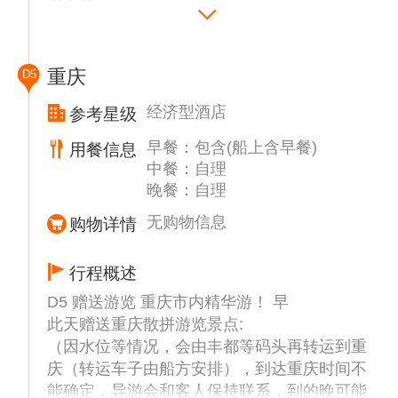
航检修，工期不超过35天，在检修期间此自费
08:00-10:30 上岸游览世界八大奇异建筑之一
的图案）。
景点更换其他景区作为推荐，以实际船方推荐
的【石宝寨】，它是魔幻之中建筑的首创，三
15:00-18:00 游览【白帝城】（代售252元/人
为准！
面环水，一面靠山，身处孤峰陡峭悬崖绝壁之
或者自由活动）位于瞿塘峡口的长江北岸，
重庆
D5
地。相传是女娲补天遗留在人间的一颗五彩宝
观“夔门天下雄”的最佳地点。刘备对诸葛亮托
备注：此天安排以实际船上安排为准，每日流
石。是中国现存为数不多的木质结构建筑之
孤之地。唐代诗仙李白的“朝辞白帝彩云间，
经济型酒店
参考星级
程表一般会放在房间里，如有不明白的请第一
一，以其独特的建筑风格，被誉为“江上明
千里江陵一日还”也出自与此。
时间到船上服务总台咨询确认。岸上景点由船
早餐：包含(船上含早餐)
用餐信息
珠”。寨楼每一层都由几根像碗一样厚的木梁
18:00-19:00 诚意邀请您参加船长欢迎晚宴，
上工作人员带领队参观，每天带队的人员不一
中餐：自理
支撑着，这些木梁插入悬崖裂缝之中中。没有
我们的船长敬候您的光临（宿游轮上）。
定一样，以房间号为单位，在指定时间大厅指
晚餐：自理
钢钉，没有水泥，甚至没有钻孔，只有坚硬的
定点集合，建议集合后问一下带队的导游手机
榫头。置身于此，你不得不感叹人类智慧的伟
备注：当天行程游览发生在长江三峡第二段和
无购物信息
购物详情
号，以防走失时可以联系。
大。
第三段峡谷---【巫峡】和【瞿塘峡】段，著名
12:00-13:00 游船2楼中西餐厅享用丰富的自
的神女峰，巫山十二峰等船观景区，游船会在
行程概述
助午餐
行驶的过程中广播通知我们尊贵的贵宾上游船
D5 赠送游览 重庆市内精华游！ 早
15:00-18:00 游览【丰都鬼城】丰都鬼城又
观光甲板观赏以及广播讲解！
此天赠送重庆散拼游览景点:
称“幽都”、“中国神曲之乡”“鬼国京都”，“鬼城
提示：上下游船请看清脚下，注意安全，船上
（因水位等情况，会由丰都等码头再转运到重
走一走，活过九十九”，位于重庆市下游丰都
自费自愿选择，因为水位等问题自费项目以实
庆（转运车子由船方安排），到达重庆时间不
县的长江北岸，因有哼哈祠、天子殿、奈河
际船上当天介绍为准，自愿选择，与船上签字
能确定，导游会和客人保持联系，到的晚可能
桥、黄泉路、望乡台、药王殿等多座表现阴曹