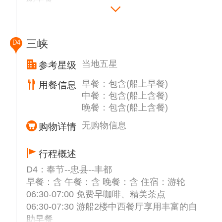
电梯”过三峡大坝的震撼，近距离观看“电梯”内
07:00-08:00 游船经过“三峡七百里，唯言巫峡
部宏伟构造。领略“高峡出平湖，当今世界
长【巫峡】，绮丽幽深，以俊秀著称天下。甲
殊”的壮丽画卷。
板远观【神女峰】，体验“神女应无恙，当惊
游览【三峡人家】，依山傍水，风情如画，传
三峡
D4
世界殊”的壮丽场景。
统的吊脚楼点缀于山水之间，久违的古帆船、
08:00-12:00 游览【小三峡】（代售290元/人
乌篷船安静的泊在三峡人家门前，溪边少女挥
当地五星
参考星级
或者自由活动），位于三峡库区腹心，素
着棒槌在清洗衣服，江面上悠然的渔家在撒网
早餐：包含(船上早餐)
用餐信息
有“万峰磅礴一江通，锁钥荆襄气势雄”之称，
打鱼，千百年来流传不衰的各种习俗风情体现
中餐：包含(船上含餐)
景区内有奇峰峻岭、云雾缭绕、嬉戏猴群、迷
着峡江人民的质朴好客。它“一肩挑两坝，一
晚餐：包含(船上含餐)
存悬棺。真正体验峡谷的感觉，水道狭窄，山
江携两溪”，这里石、瀑、洞、泉......多种景观
势奇骏，峡谷幽深，立马感觉青山相对，美不
元素巧妙组合，山有山的伟岸，水有水的柔
无购物信息
购物详情
胜收，舟行其间，夹岸风光无限，满目苍翠，
媚，洞有洞的神奇，瀑有瀑的壮丽，石有石的
令人满怀返璞归真、拥抱
气质。
行程概述
自然的情趣。
20:00 举行游船说明会。
D4：奉节--忠县--丰都
12:00-13:00 游船2楼中西餐厅享用丰富的自
21:00 游轮开航（宿游轮上）。
早餐：含 午餐：含 晚餐：含 住宿：游轮
助午餐
备注：根据当天实际情况，导游在不减少景点
06:30-07:00 免费早咖啡、精美茶点
14:30-15:00 游轮经过【瞿塘峡】，您可在六
的情况下有权调整景点参观顺序。
06:30-07:30 游船2楼中西餐厅享用丰富的自
楼阳光甲板倾听导游现场解说，亲身感受“夔
温馨提示： 因升船机于8月25日开始计划性停
助早餐
门天下雄”的磅礴气势（新版十元人民币背面