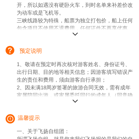
开，所以如遇没有硬卧火车，到时名单来补差价改
为动车或是飞机等。
三峡线路较为特殊，船票为独立打包价，船上任何
包含项目不使用不退费用，任何证件不再享优惠
自费项目以船上实际安排及时间自由选择，记得先
签字再付款，索取相应发票。
预定说明
三峡报名了，船票不能取消，不管任何原因，比如
航班延误取消火车晚点、或个人原因等等情况，船
1、敬请在预定时再次核对游客姓名、身份证号、
票没法退回，报名此线路即为知晓认同。
出行日期、目的地等相关信息；因游客填写错误产
一、【团费包含内容】
生的责任和费用，须由游客自行承担；
1、交通：宁波宜昌动车二等座，重庆宁波动车二
2、因未满18周岁签署的旅游合同无效，需有成年
等座，名单出票为准，不保证在一起，
家属陪同出游，或家属委托同行的成年人（同意确
2、导游：地接导游服务（岸上当地导游服务，不
认）陪同；
足6人司机兼向导服务，游船上为统一的专职船陪
3、有健康问题、行动不便、孕妇等请勿预定报
导游）； 当地导游也会介绍到当地土特产等，喜
温馨提示
名。
欢的也可以向导游咨询。
3、住宿：船上：入住星际雅典娜，基础楼层双标
一、关于飞扬自组团：
准间一人一床位（基础楼层带独立阳台服务前台同