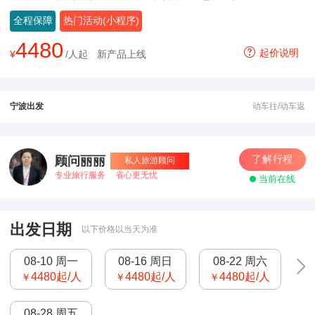
全程保障
热门活动(小程序)
4480
起价说明
¥
/人起
新产品上线
宁波出发
动车往/动车返
了解行程
顾问丽丽
私人旅游顾问
专业旅行服务
省心更无忧
当前在线
出发日期
以下价格以当天为准
08-10 周一
08-16 周日
08-22 周六
4480
起/人
4480
起/人
4480
起/人
￥
￥
￥
08-28 周五