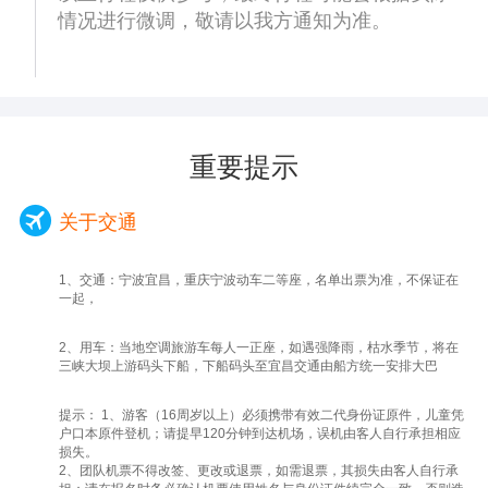
跨度结构巧妙结合的杰作 ，也是重庆的标志
情况进行微调，敬请以我方通知为准。
建筑物之一。
【李子坝轻轨穿楼,观景平台】（停车拍照时
间约20分钟】到底是现有楼还是现有轨道？这
一直是个不解之谜。但也不妨碍大家在这里继
续发挥自己的想象，除了气吞列车，还有什么
重要提示
有趣的创意呢。
用午餐，游客自理(可以与导游沟通)。
关于交通
【白公馆】（参观时间约60分钟）（景交车
20元自理）、白公馆小说《红岩》原型，位于
1、交通：宁波宜昌，重庆宁波动车二等座，名单出票为准，不保证在
重庆市沙坪坝区歌乐山，两者相距2.5公里。
一起，
因1939年间国民党军统特务在此设立监狱，
并在关押着许多爱国人士及地下党人士，并发
2、用车：当地空调旅游车每人一正座，如遇强降雨，枯水季节，将在
三峡大坝上游码头下船，下船码头至宜昌交通由船方统一安排大巴
动了多起屠杀事件，因此也是重庆市爱国主义
教育基地。
提示： 1、游客（16周岁以上）必须携带有效二代身份证原件，儿童凭
【磁器口古镇】（参观时间约30分钟）是重庆
户口本原件登机；请提早120分钟到达机场，误机由客人自行承担相应
损失。
主城区内唯一的规模最大、最具巴渝传统民
2、团队机票不得改签、更改或退票，如需退票，其损失由客人自行承
居、民俗、民风特色的古镇。古镇上有着传统