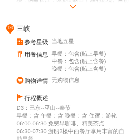
坝，俯瞰长江，体验高峡出平湖的意境。目前
世界上规模最大的水电站和清洁能源基地，也
是目前中国有史以来建设最大型的工程项目，
乘观光电梯到坝区制高点--坛子岭，可以俯瞰
三峡
D3
整个坝区，参观三峡工程模型室，乘观光电梯
下行到船闸观景台，近距离欣赏世界上最大的
当地五星
参考星级
双线五级梯级船闸，感受华夏民族的伟大与自
早餐：包含(船上早餐)
用餐信息
豪。
中餐：包含(船上含餐)
11:00-12:00【三峡升船机】（自理290元/人
晚餐：包含(船上含餐)
或自由活动）（备注：三峡大坝升船机难度
大、遇到大风、调箱等情况会关闭检修，游船
无购物信息
购物详情
会根据当天的实际情况安排自选参观游览！）
是目前世界上技术难度最高、规模最大的“船
行程概述
舶电梯”，升船机全线总长约 5000米，船厢室
D3：巴东--巫山--奉节
段塔柱建筑高度146米，最大提升高度为 113
早餐：含 午餐：含 晚餐：含 住宿：游轮
米、最大提升重量超过 1.55 万吨，相当于1万
06:00-06:30 免费早咖啡、精美茶点
多辆中型家用轿车的重量和 40 层楼左右的高
06:30-07:30 游船2楼中西餐厅享用丰富的自
度，被誉为三峡的奇迹工程。亲身感受“船坐
助早餐