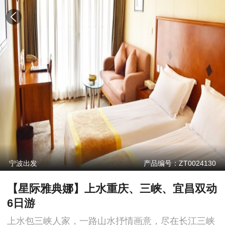
宁波出发
产品编号：ZT0024130
【星际雅典娜】上水重庆、三峡、宜昌双动
6日游
上水包三峡人家，一路山水抒情画意，尽在长江三峡