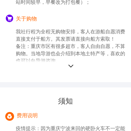
站时间较早，早餐改为打包餐）；
为重庆通远门古城墙遗址)
1、重庆大礼堂如果遇到政府性活动 不能进去
关于购物
参观,不退任何费用！
2、重庆是山城，容易堵车，导游会根据当天
我社行程为全程无购物安排，客人在游船自愿消费
实际情况调整景点游览顺序，重庆市内游为赠
直接支付于船方。其发票请直接向船方索取！
送景点，如遇景点政府性维修或不可抗力等自
备注：重庆市区有很多超市，客人自由自愿，不算
然因素造成无法游览或自愿放弃，不退任何费
购物。当地导游也会介绍到本地土特产等，喜欢的
用！
也可以向导游咨询。
3、重庆市区很多当地特产超市，客人自行就
近选择安排，量力而行，保管好自已的财物，
注意过马路行走安全。 4、如遇强降雨季节的
汛期或旱期，游船不能直接开抵重庆码头，那
么船方会安排专线大巴将贵宾转运至涪陵码头
须知
或者丰都码头登船，具体中转时间以导游通知
为准。
费用说明
疫情提示：因为重庆宁波来回的硬卧火车不一定能