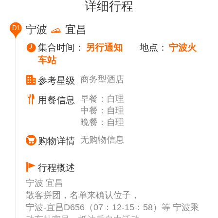
详细行程
宁波
宜昌
D1
集合时间：
另行通知
地点：
宁波火
车站
商务型酒店
参考星级
早餐：自理
用餐信息
中餐：自理
晚餐：自理
无购物信息
购物详情
行程概述
宁波 宜昌
散客拼团，名单来确认位子，
宁波-宜昌D656（07：12-15：58）等 宁波乘