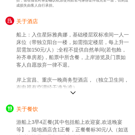
担；请在报名时务必确认机票使用姓名与身份证件续完全一致，否则造
的民居建筑、石梯街巷、遗存的寺庙宫观，是
成损失由客人自行承担。
巴渝山地民居建筑的天然博物馆。
【WFC云端观景台】（参观时间约40分钟）
关于酒店
（自费自愿选择参加118元/人）完美呈现会仙
船上：入住星际雅典娜，基础楼层双标准间一人一
楼的前世今生，在二十世纪八十年代初，会仙
床位（带独立阳台一楼，如需指定楼层，每上升一
楼观景台即是重庆第一个高空观景台，目前也
层需加150元/人）;全程不提供自然单间(若包舱，
是中国海拔最高的露天观景台，被誉为“重庆
补齐单房差)，船票中所含餐，上岸游览及门票如
之巅”。【洪崖洞】（白天自由活动时间约40
客人自愿放弃一律不退。
分钟），游客自由活动。洪崖洞,是古重庆城
门之一，国家AAAA级旅游景区，位于重庆市
岸上宜昌、重庆一晚商务型酒店，（独立卫生间，
解放碑沧白路，地处长江、嘉陵江两江交汇的
有电视有空调经干净为准）
滨江地带。洪崖洞坐拥城市旅游景观、商务休
闲景观和城市人文景观于一体。以具有巴渝传
统建筑特色的“吊脚楼”风貌为主题，依山就
关于餐饮
势、沿江而建....
.游览结束后酒店
游船上3早4正餐(其中包括船上欢迎宴,欢送晚宴
特别备注：
等】，陆地酒店含1正餐，正餐餐标30元/人（如送
(所有红岩景点周一闭馆，无法参观，自动改