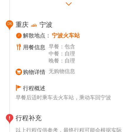
确认。如需发票请自行问船上开据。
会先由司机接上客人入住酒店，再和导游大部
地府的建筑和造型而闻名，以丰富的鬼文化蜚
队汇合走行程。以实际当天导游安排为准）
声中外。
上岸后司机接客人（具体时间和集合地点以导
18:30-19:30 游船2楼中西餐厅享用丰富的自
重庆
宁波
D6
游提前一天晚上21:00前通知为准）
助晚餐
统一出发（备注：由于早上接的客人较多；如
解散地点：
宁波火车站
20:30-21:30 难忘今宵宾客互动告别联谊会
在约定的时间以后赶到的敬请谅解）
（宿游轮上）
早餐：包含
用餐信息
【戴家巷崖壁步道】（参观时间约30分钟）位
中餐：自理
于渝中区临江门魁星楼和洪崖洞之间的岩壁
备注：当天游船已慢慢驶出长江三峡峡谷段，
晚餐：自理
上，落差约60米的崖壁下是嘉陵江，面对江北
但是两岸风景依然美丽！船上活动时间安排以
嘴，东临洪崖洞，是重庆老城墙遗址。 戴家
无购物信息
购物详情
当天实际船上安排为准。
巷崖壁步道呈“Z”字形，盘旋在陡坡之上，上
接戴家巷街区，向下过人行天桥即可到达嘉陵
行程概述
江边。 步道长约750米，与戴家巷老街区、洪
早餐后适时乘车去火车站，乘动车回宁波
崖洞共同构成长约1.1公里的环城墙步道戴家
巷支线。
【重庆人民大礼堂】（参观时间约30分钟）如
行程补充
遇关闭只能外观、人民广场城市标志性建筑
群。是中国传统宫殿建筑风格与西方建筑的大
以上行程仅供参考，最终行程可能会根据实际