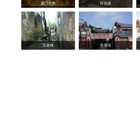
厦门大学
环岛路
五老峰
曾厝垵