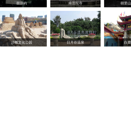
鼓浪屿
南普陀寺
胡里山
沙雕文化公园
日月谷温泉
白鹿