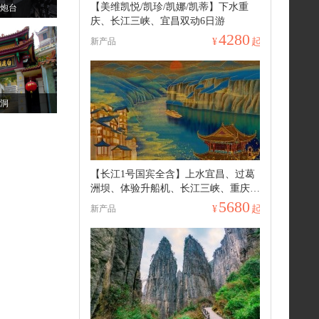
【美维凯悦/凯珍/凯娜/凯蒂】下水重
炮台
庆、长江三峡、宜昌双动6日游
4280
新产品
¥
起
洞
【长江1号国宾全含】上水宜昌、过葛
洲坝、体验升船机、长江三峡、重庆动
卧7日游
5680
新产品
¥
起