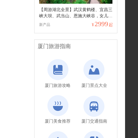
【周游湖北全景】武汉黄鹤楼、宜昌三
峡大坝、武当山、恩施大峡谷，女儿
城，青江大峡谷，黄鹤峰林 双卧精华
2999
新产品
¥
起
10日游
厦门旅游指南
厦门旅游攻略
厦门景点大全
厦门美食推荐
厦门交通指南