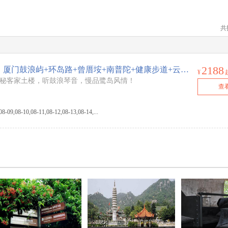
共
2188
【宁波出发】【厦门土楼】厦门鼓浪屿+环岛路+曾厝垵+南普陀+健康步道+云水谣土楼4日游
¥
探秘客家土楼，听鼓浪琴音，慢品鹭岛风情！
查
9,08-10,08-11,08-12,08-13,08-14,...