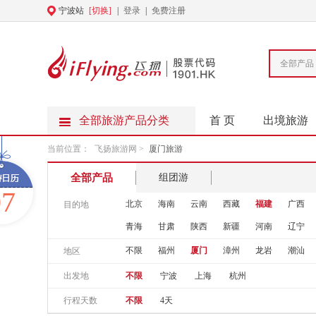
宁波站
[切换]
|
登录
|
免费注册
全部产品
全部旅游产品分类
首 页
出境旅游
当前位置：
飞扬旅游网
>
厦门旅游
全部产品
组团游
07
北京
海南
云南
西藏
福建
广西
目的地
青海
甘肃
陕西
新疆
河南
辽宁
不限
福州
厦门
漳州
龙岩
潮汕
地区
出发地
不限
宁波
上海
杭州
行程天数
不限
4天