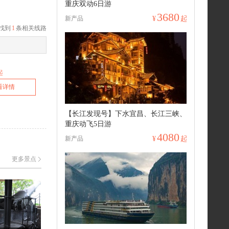
重庆双动6日游
3680
新产品
¥
起
找到
1
条相关线路
起
看详情
【长江发现号】下水宜昌、长江三峡、
重庆动飞5日游
4080
新产品
¥
起
更多景点