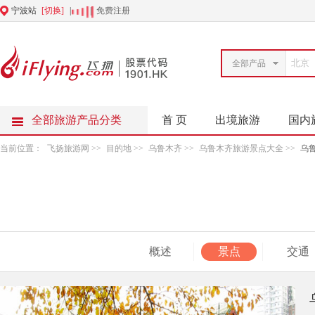
宁波站
[切换]
|
|
免费注册
全部产品
全部旅游产品分类
首 页
出境旅游
国内
当前位置：
飞扬旅游网
>>
目的地
>>
乌鲁木齐
>>
乌鲁木齐旅游景点大全
>>
乌
概述
景点
交通