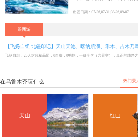
出团日期：07-26,07-31,08-26,09-07...
跟团游
飞扬自组，25人封顶精品团，0自费，0购物，一价全含（含景交），真正的纯净
在乌鲁木齐玩什么
热门景
天山
红山