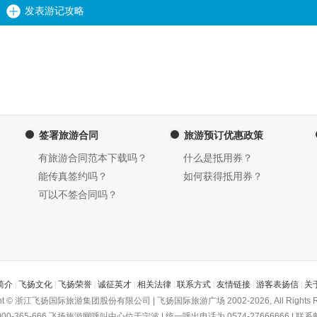
发表游记攻略
签署旅游合同
旅游预订优惠政策
有旅游合同范本下载吗？
什么是抵用券？
能传真签约吗？
如何获得抵用券？
可以不签合同吗？
简介
|
飞扬文化
|
飞扬荣誉
|
诚征英才
|
相关法律
|
联系方式
|
友情链接
|
游客表扬信
|
关
ght © 浙江飞扬国际旅游集团股份有限公司 | 飞扬国际旅游广场 2002-2026, All Rights R
-365-666
飞扬旅游网
呼叫中心位于宁波 | 统一呼出电话为 0574-27666666 | 联系邮箱为