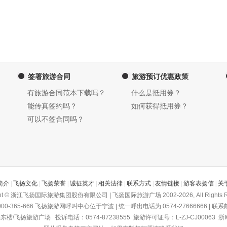
签署旅游合同
旅游预订优惠政策
有旅游合同范本下载吗？
什么是抵用券？
能传真签约吗？
如何获得抵用券？
可以不签合同吗？
简介
|
飞扬文化
|
飞扬荣誉
|
诚征英才
|
相关法律
|
联系方式
|
友情链接
|
游客表扬信
|
关
ght © 浙江飞扬国际旅游集团股份有限公司 | 飞扬国际旅游广场 2002-2026, All Rights R
-365-666
飞扬旅游网
呼叫中心位于宁波 | 统一呼出电话为 0574-27666666 | 联系邮箱为
飞扬旅游广场 投诉电话：0574-87238555 旅游许可证号：L-ZJ-CJ00063
浙I