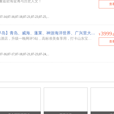
邂逅碧海金滩与历史人文！
查
4,07-16,07-18,07-21,07-23,07-25,...
3999
【宁波出发】【臻享蓝色半岛】青岛、威海、蓬莱、神游海洋世界、广兴里大鲍岛、那香海布鲁维斯号游轮双飞5日游
¥
线路特色：纯玩品质，全程4钻酒店，升级一晚网评5钻，高标准美食享用，打卡山东宝藏景点，邂逅半岛浪漫海滨！一温泉一海岛一湖泊一仙境
查
6,07-17,07-18,07-21,07-23,07-24,...