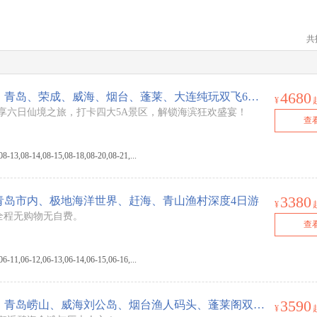
共
4680
【宁波出发】【蓝色青大】青岛、荣成、威海、烟台、蓬莱、大连纯玩双飞6日游
¥
享六日仙境之旅，打卡四大5A景区，解锁海滨狂欢盛宴！
查
3,08-14,08-15,08-18,08-20,08-21,...
3380
青岛市内、极地海洋世界、赶海、青山渔村深度4日游
¥
 全程无购物无自费。
查
1,06-12,06-13,06-14,06-15,06-16,...
3590
【宁波出发】【山海之约】青岛崂山、威海刘公岛、烟台渔人码头、蓬莱阁双飞5日
¥