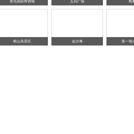
青岛国际啤酒城
五四广场
栈
崂山风景区
金沙滩
第一海