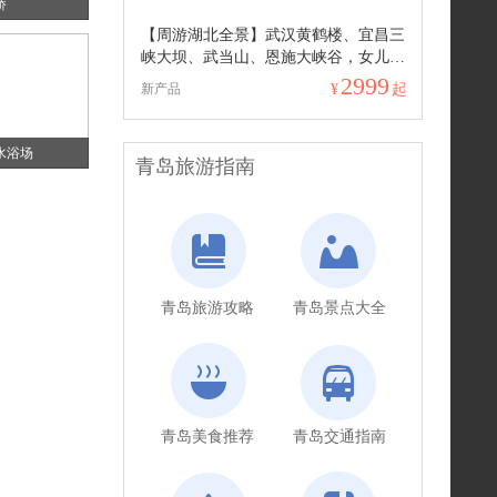
桥
【周游湖北全景】武汉黄鹤楼、宜昌三
峡大坝、武当山、恩施大峡谷，女儿
城，青江大峡谷，黄鹤峰林 双卧精华
2999
新产品
¥
起
10日游
水浴场
青岛旅游指南
青岛旅游攻略
青岛景点大全
青岛美食推荐
青岛交通指南