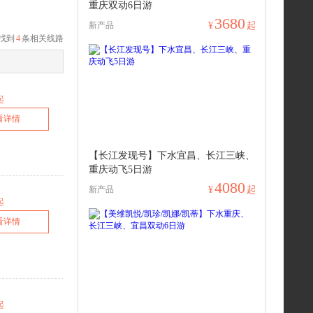
重庆双动6日游
3680
新产品
¥
起
找到
4
条相关线路
起
看详情
【长江发现号】下水宜昌、长江三峡、
重庆动飞5日游
4080
新产品
¥
起
起
看详情
起