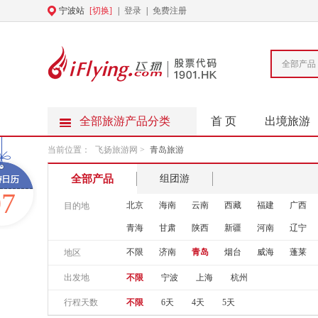
宁波站
[切换]
|
登录
|
免费注册
全部产品
全部旅游产品分类
首 页
出境旅游
当前位置：
飞扬旅游网
>
青岛旅游
全部产品
组团游
07
北京
海南
云南
西藏
福建
广西
目的地
青海
甘肃
陕西
新疆
河南
辽宁
不限
济南
青岛
烟台
威海
蓬莱
地区
出发地
不限
宁波
上海
杭州
行程天数
不限
6天
4天
5天