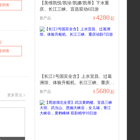
【美维凯悦/凯珍/凯娜/凯蒂】下水重
看详情
庆、长江三峡、宜昌双动6日游
4280
新产品
¥
起
起
看详情
【长江1号国宾全含】上水宜昌、过葛
洲坝、体验升船机、长江三峡、重庆动
卧7日游
5680
新产品
¥
起
更多景点