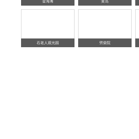
金海滩
黄岛
石老人观光园
劈柴院