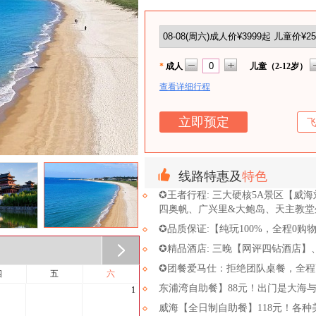
*
成人
儿童（2-12岁）
查看详细行程
线路特惠及
特色
✪王者行程: 三大硬核5A景区【威
四奥帆、广兴里&大鲍岛、天主教堂
✪品质保证:【纯玩100%，全程0
✪精品酒店: 三晚【网评四钻酒店
✪团餐爱马仕：拒绝团队桌餐，全程
四
五
六
东浦湾自助餐】88元！出门是大海
1
威海【全日制自助餐】118元！各