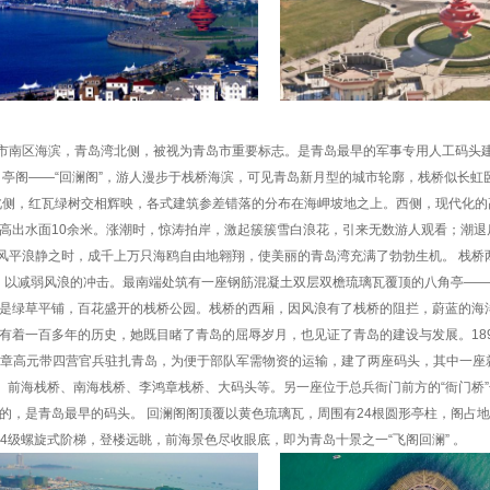
市南区海滨，青岛湾北侧，被视为青岛市重要标志。是青岛最早的军事专用人工码头
角亭阁——“回澜阁”，游人漫步于栈桥海滨，可见青岛新月型的城市轮廓，栈桥似长虹
和北侧，红瓦绿树交相辉映，各式建筑参差错落的分布在海岬坡地之上。西侧，现代化的
，高出水面10余米。涨潮时，惊涛拍岸，激起簇簇雪白浪花，引来无数游人观看；潮退
风平浪静之时，成千上万只海鸥自由地翱翔，使美丽的青岛湾充满了勃勃生机。 栈桥
形，以减弱风浪的冲击。最南端处筑有一座钢筋混凝土双层双檐琉璃瓦覆顶的八角亭—
侧是绿草平铺，百花盛开的栈桥公园。栈桥的西厢，因风浪有了栈桥的阻拦，蔚蓝的海
有着一百多年的历史，她既目睹了青岛的屈辱岁月，也见证了青岛的建设与发展。18
总兵章高元带四营官兵驻扎青岛，为便于部队军需物资的运输，建了两座码头，其中一座
、前海栈桥、南海栈桥、李鸿章栈桥、大码头等。另一座位于总兵衙门前方的“衙门桥”长
的，是青岛最早的码头。 回澜阁阁顶覆以黄色琉璃瓦，周围有24根圆形亭柱，阁占地
4级螺旋式阶梯，登楼远眺，前海景色尽收眼底，即为青岛十景之一“飞阁回澜” 。