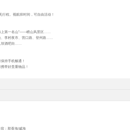
无行程。视航班时间，可自由活动！
海上第一名山”——崂山风景区……
边、李村夜市、营口路、登州路……
人坝酒吧街……
请保持手机畅通！
请携带好贵重物品！
宿：那香海/威海