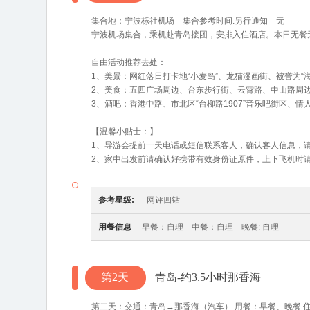
集合地：宁波栎社机场 集合参考时间:另行通知 无
宁波机场集合，乘机赴青岛接团，安排入住酒店。本日无餐
自由活动推荐去处：
1、美景：网红落日打卡地“小麦岛”、龙猫漫画街、被誉为“
2、美食：五四广场周边、台东步行街、云霄路、中山路周
3、酒吧：香港中路、市北区“台柳路1907”音乐吧街区、情
【温馨小贴士：】
1、导游会提前一天电话或短信联系客人，确认客人信息，
2、家中出发前请确认好携带有效身份证原件，上下飞机时
参考星级:
网评四钻
用餐信息
早餐：自理 中餐：自理 晚餐: 自理
第2天
青岛-约3.5小时那香海
第二天：交通：青岛→那香海（汽车） 用餐：早餐、晚餐 住