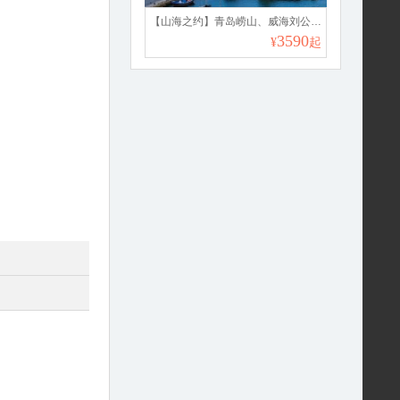
【山海之约】青岛崂山、威海刘公岛、烟台渔人码头、蓬莱阁双飞5日
3590
¥
起