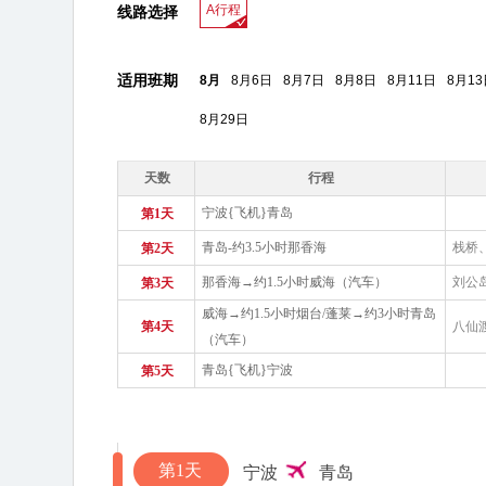
A行程
线路选择
适用班期
8月
8月6日
8月7日
8月8日
8月11日
8月13
8月29日
天数
行程
宁波{飞机}青岛
第1天
青岛-约3.5小时那香海
栈桥
第2天
那香海→约1.5小时威海（汽车）
刘公
第3天
威海→约1.5小时烟台/蓬莱→约3小时青岛
第4天
八仙
（汽车）
青岛{飞机}宁波
第5天
第1天
宁波
青岛