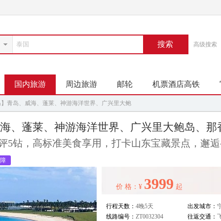
搜索
高级搜索
国内旅游
周边旅游
邮轮
机票酒店高铁
岛】青岛、威海、蓬莱、神游海洋世界、广兴里大鲍
海、蓬莱、神游海洋世界、广兴里大鲍岛、那
网评5钻，高标准美食享用，打卡山东宝藏景点，邂
障
3999
价 格：¥
起
行程天数：
4晚5天
出发城市：
线路编号：
ZT0032304
往返交通：