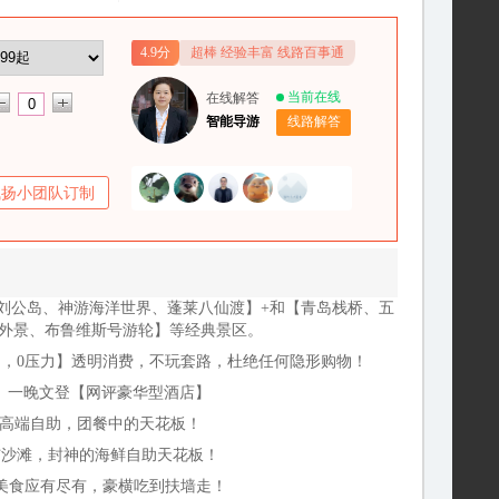
4.9分
超棒 经验丰富 线路百事通
当前在线
在线解答
智能导游
线路解答
飞扬小团队订制
海刘公岛、神游海洋世界、蓬莱八仙渡】+和【青岛栈桥、五
外景、布鲁维斯号游轮】等经典景区。
购物，0压力】透明消费，不玩套路，杜绝任何隐形购物！
】、一晚文登【网评豪华型酒店】
高端自助，团餐中的天花板！
与沙滩，封神的海鲜自助天花板！
种美食应有尽有，豪横吃到扶墙走！