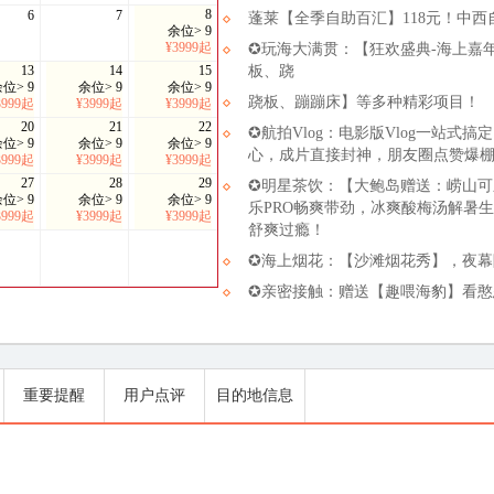
8
6
7
蓬莱【全季自助百汇】118元！中
余位> 9
¥3999起
✪玩海大满贯：【狂欢盛典-海上嘉
13
14
15
板、跷
位> 9
余位> 9
余位> 9
跷板、蹦蹦床】等多种精彩项目！
3999起
¥3999起
¥3999起
20
21
22
✪航拍Vlog：电影版Vlog一站
位> 9
余位> 9
余位> 9
心，成片直接封神，朋友圈点赞爆
3999起
¥3999起
¥3999起
27
28
29
✪明星茶饮：【大鲍岛赠送：崂山可
位> 9
余位> 9
余位> 9
乐PRO畅爽带劲，冰爽酸梅汤解暑
3999起
¥3999起
¥3999起
舒爽过瘾！
✪海上烟花：【沙滩烟花秀】，夜
✪亲密接触：赠送【趣喂海豹】看
重要提醒
用户点评
目的地信息