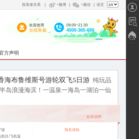
投资者关系
|
+微博
|
+微信
|
语言
欢迎使用
09:00~21:30
4000-365-666
在线客服
官方声明
香海布鲁维斯号游轮双飞5日游
纯玩品
逅半岛浪漫海滨！一温泉一海岛一湖泊一仙
起价说明
宁波
报名须知
飞机往/飞机返