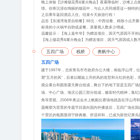
晚上体验【沙滩烟花秀&篝火晚会】夜幕降临时，沙滩上点
情。你将沉浸在绚丽的烟花中，与众人共同感受这一独特的
之后乘车返回酒店入住。结束今天旅游行程！
品尝【东浦湾海景自助餐】88元：中西佳肴、精致小点齐
标准的小火锅半自助或桌餐。菜量视人数多少增减。
温馨提示：【海上嘉年华】为赠送项目，因天气原因不开则
【海上烟花秀&篝火晚会】为赠送项目，因天气原因或人数不
五四广场
栈桥
奥帆中心
五四广场
建于1997年，北依青岛市市政府办公大楼，南临浮山湾，
塑“五月的风”，后者以螺旋上升的风的造型和火红的色彩，
观众看台和圆形露天舞台组成，舞台下的地下室是五四广场
场、中心广场、海滨公园三部分组成，极富时代精神，集纪
角等景观。2008年奥运会水上帆船比赛场地就选在浮山湾和
题雕塑为背景的专题节目面向国内外播放后，五四广场在国内
个景区的氛围显得宁静典雅、舒适祥和，已成为新世纪青岛