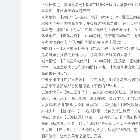
『今日焦点：漫游青岛+打卡城市LOGO+玩海大满贯+海上
早餐后，开始今天的旅游行程！
青岛地标--【奥帆中心&五四广场】（约40分钟）爱国五四
承接国内外重大帆船赛事，亦被称为“帆船之都”。在长长的沿
岛标志性雕塑“五月的风”，彰显了蓬勃向上的爱国情怀。
岛城象征--【青岛栈桥】（约40分钟）建于清光绪年间，是
青岛啤酒的标志！"飞阁回澜"被誉为"青岛十景"之一。
网红打卡--【天主教堂】外景（约20分钟）天主教堂始建于
是岛城婚纱摄影的必选之地，也是摄影爱好者的天堂！
城市记忆--【广兴里&大鲍岛】（约40分钟）建筑是一座
树木，使这里成为了热门的拍照打卡地。【大鲍岛潮流文化
岛的市井烟火气。
中餐安排在【广兴里自理】，百年历史，汇聚青岛当地的特
之后乘车赴荣成那香海度假区（车程约3.5小时）。
玩海大满贯--【海上嘉年华】，在东浦湾海滨浴场上，激情畅
蹦床、海上冰山、海上滑梯、海上陀螺、魔力浮毯、翻转滚
大黄鸭/独角兽/快艇 为3选1体验项目，其他项目不限次数畅
封神大片--【航拍Vlog】一站式搞定，把你的海边旅行
神秘开盲盒--【赶海拾贝】体验一下赶海的乐趣吧！我们
海的收获就像开盲盒一样，赶海赶的是心情，捡贝壳捡的是
食之道--【自助餐厅】，从烧烤到沙拉，从煎档到炸档，您
酒和软饮，让您的美食之旅更加完美！