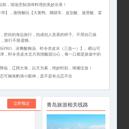
西自助，现场烹制演绎料理的美妙乐章！
年华】，激情畅玩【大黄鸭、脚踏车、皮划艇、速滑艇、桨
式搞定，把你的海边旅行，拍成别人羡慕的样子。不用自己操
棚，旅行不留遗憾。
乐PRO、冰爽酸梅汤、时令杏皮水（三选一）】。崂山可
生津，时令杏皮水北方风情酸甜沁心，每一口都是旅途中的
幕降临，辽阔大海，以天为幕，绝妙时刻，璀璨绽放！
憨态可掬海豹滴小眼神，是不是有点忍不住
立即预定
青岛旅游相关线路