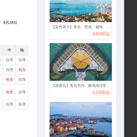
日
8月28日
【蓝色青大】青岛、荣成、威海、烟台、蓬莱、大连纯玩双飞6日游
4680
¥
起
中
晚
理
自理
自理
含
自理
包含
含
包含
自理
【漫青岛】青岛市内、极地海洋世界、赶海、青山渔村深度4日游
3380
含
包含
自理
¥
起
含
自理
自理