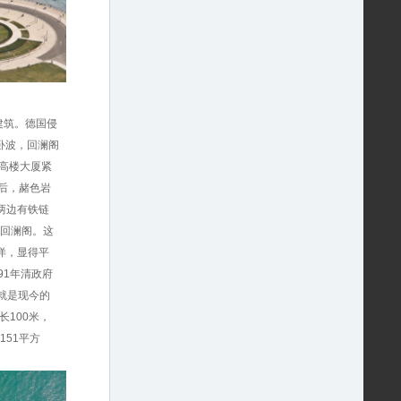
建筑。德国侵
卧波，回澜阁
高楼大厦紧
后，赭色岩
两边有铁链
—回澜阁。这
洋，显得平
91年清政府
就是现今的
100米，
151平方