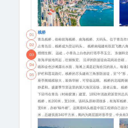
栈桥
D1
青岛栈桥，俗称前海栈桥、南海栈桥、大码头。位于青岛市
D2
占青岛后，栈桥成为货运码头 。 栈桥南端建有双层飞檐八
熠熠生辉。 远处，小青岛上白色的灯塔亭亭玉立。 东侧
D3
靠海岸拔地而起，壮丽恢宏。 沿岸的防波堤由花岗岩垒砌
D4
礁和金色沙滩露出水面，海滩上满是赶海拾贝的游人。每逢
护栏和莲花路灯。栈桥的尽头建有三角形防波堤，呈"个"
D5
座亭阁规模较大，装饰华丽，可登临远眺。 栈桥的北端两
静柔和。盛夏季节里这里的第六海滨浴场，游者云集。 栈桥
下诏书在青岛（时称胶澳）建置。1892年清政府派登州
栈桥，长200米，宽10米。该码头原称谓很多，有海军栈桥
宽6米，亦称“蜗牛桥”。这两座码头都是中国工程师自己设计
米，总建筑面340平方米，阁内为两层圆环形亭堂，中央有3