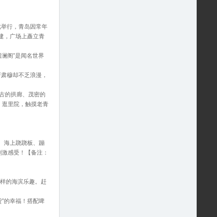
此举行，青岛因常年
而建，广场上矗立青
回澜阁”是闻名世界
严肃穆却不乏浪漫，
复古的拱廊、茂密的
，逛里院，触摸老青
板、海上跷跷板、蹦
刺激感受！【备注：
。
一样的海滨乐趣。赶
”的幸福！搭配啤