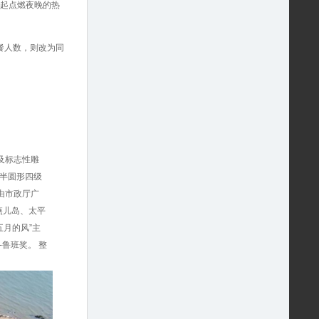
一起点燃夜晚的热
餐人数，则改为同
及标志性雕
由半圆形四级
由市政厅广
燕儿岛、太平
五月的风”主
鲁班奖。 整