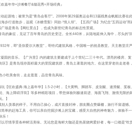
狂欢嘉年华+沙滩餐厅&烟花秀=开场经典』
运动起源地；被誉为是“青岛会客厅”。2008年第29届奥运会和13届残奥会帆船比赛在
海步行道散步，远观《冰糖雪梨》同款-“情人坝”。【五四广场】为纪念“五四运动”
五四广场是青岛【网红景点】，也成为新世纪青岛的标志性景观。
青岛的象征，见证了百年青岛的历史变迁。全长440米，从陆地延伸入海中，尽头的“
1932年，即“圣弥爱尔大教堂”，哥特式建筑风格，中国唯一的祝圣教堂。天主教堂庄
城市凝固的音乐。【广兴里】内的建筑主要建成于上个世纪二三十年代。漂亮的楼房、
街区】是青岛现存面积最大的里院建筑群，青岛土著逛的地方。在这里穿老街走老巷
色小吃美食街，走走逛逛，品尝青岛风味。
玩【狂欢盛典-海上嘉年华】1.5-2小时，【大黄鸭、脚踏车、皮划艇、速滑艇、桨
轮、海上障碍浮筒】等多种精彩项目，带您体验到极速前进、海面飞翔、激情无限的
玩。】
，拍成别人羡慕的样子。不用自己操心，成片直接封神，朋友圈点赞爆棚，旅行不留遗憾
提供简单的赶海工具，你可以亲自挖掘沙滩上的宝藏，感受大自然的神奇魅力，体验不
快乐！
可以尽情享受各种鲜活美味。无论您是海鲜大咖还是热菜烧烤爱好者，每一口都是“吃货