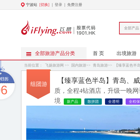
宁波站
[切换]
|
登录
|
免费注册
全部产品
全部旅游产品分类
首 页
出境旅游
当前位置：
飞扬旅游网
>>
国内旅游
>>
青岛旅游
>>
【臻享蓝色半
岛、那香海布鲁维斯号游轮双飞5日游
【臻享蓝色半岛】青岛、威
组团游
06
质，全程4钻酒店，升级一晚
境
新产品
散拼团
全透明
全程保