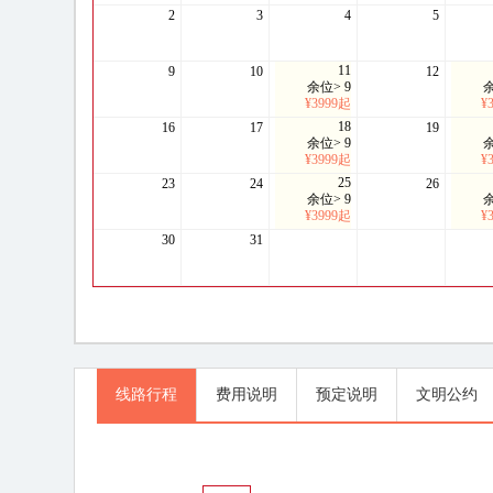
2
3
4
5
11
9
10
12
余位> 9
余
¥3999起
¥
18
16
17
19
余位> 9
余
¥3999起
¥
25
23
24
26
余位> 9
余
¥3999起
¥
30
31
线路行程
线路行程
费用说明
预定说明
文明公约