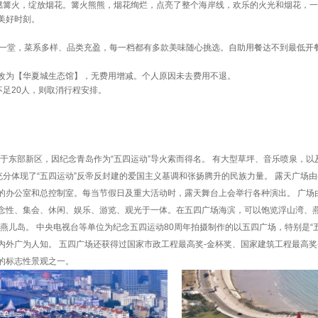
燃篝火，绽放烟花。篝火熊熊，烟花绚烂，点亮了整个海岸线，欢乐的火光和烟花，
美好时刻。
聚一堂，菜系多样、品类充盈，每一档都有多款美味随心挑选。自助用餐达不到最低开
改为【华夏城生态馆】，无费用增减。个人原因未去费用不退。
足20人，则取消行程安排。
位于东部新区，因纪念青岛作为“五四运动”导火索而得名。 有大型草坪、音乐喷泉，以
充分体现了“五四运动”反帝反封建的爱国主义基调和张扬腾升的民族力量。 露天广场
的办公室和总控制室。每当节假日及重大活动时，露天舞台上会举行各种演出。 广场
念性、集会、休闲、娱乐、游览、观光于一体。在五四广场海滨，可以饱览浮山湾、
燕儿岛。 中央电视台等单位为纪念五四运动80周年拍摄制作的以五四广场，特别是“
外广为人知。 五四广场还获得过国家市政工程最高奖-金杯奖、国家建筑工程最高奖-
的标志性景观之一。