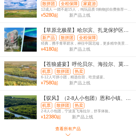
仁、辉腾锡勒I响沙湾、乌兰哈达火山、
散拼团
全程保障
家庭游
青城双飞5日游
12成人 一团不超15人 ，纯玩品质 0购物||0自费推荐一价
5280
全含
起
新产品上线
¥
【草原北极星】哈尔滨、扎龙保护区、
大草原、满洲里、额尔古纳湿地、大兴
新产品
散拼团
全程保障
安岭漠河、北极村、五大连池双飞9日游
经典，携手青草碧水，神往中国北端，更多精华美景一
4180
起欣赏
起
新产品上线
¥
【苍狼盛宴】呼伦贝尔、海拉尔、莫日
格勒草原、恩和、列夫湿地庄园、满洲
机票
散拼团
热卖
里、网红地标观光塔、巴尔虎蒙古部
6-12人可拼小团，精选住宿，吃货盛宴。
7580
起
新产品上线
¥
落、马术表演6日游
【驭风】（2-8人小包团）恩和小镇、额
尔古纳、马背骑行穿越、巴尔虎游牧部
机票
散拼团
热卖
落、满洲里、国门呼伦贝尔双飞6日游
2-8人小包团，宁波直飞海拉尔，舒享体验。
12380
起
新产品上线
¥
查看所有产品