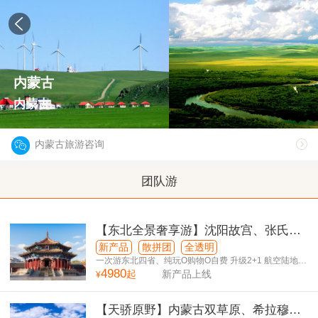
内蒙古
内蒙古
内蒙古旅游咨询
团队游
【东北全景奢享游】沈阳故宫、张氏帅
府、丹东、鸭绿江河口断桥、长白山天
新产品
散拼团
全透明
池、吉林、长春伪皇宫、扎龙-呼伦贝尔
一次游东北四省、纯玩O购物O自费 升级2+1 航空陆地
4980
仓、升级酒店 全新体验
起
新产品上线
¥
草原、哈尔滨双飞13日游
【天骄原野】内蒙古双草原、希拉穆