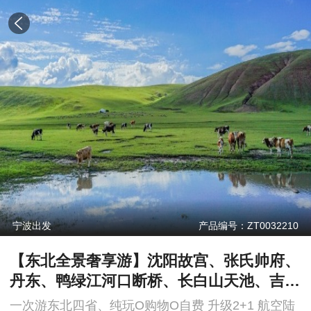
宁波出发
产品编号：ZT0032210
【东北全景奢享游】沈阳故宫、张氏帅府、
丹东、鸭绿江河口断桥、长白山天池、吉
林、长春伪皇宫、扎龙-呼伦贝尔草原、哈
一次游东北四省、纯玩O购物O自费 升级2+1 航空陆