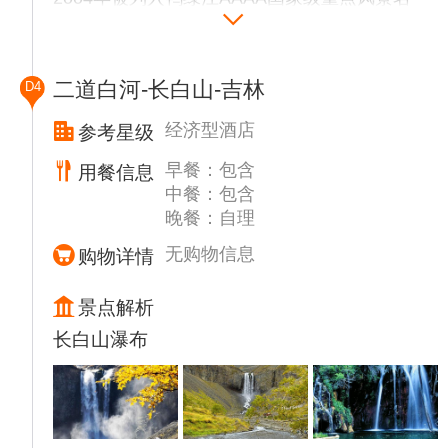
街景装饰，是集怀旧观光、经典美食、旅游购
胜区，这里是鸭绿江沿线景色最优美的地方，
物等于一体多功能文化商街。后入住酒店。‌
著名的歌唱家蒋大为的那首《在那桃花盛开的
地方》取材地。
二道白河-长白山-吉林
D4
▲【河口农家菜】品尝午餐
▲【虎山长城外观】远观万里长城的最东端起
经济型酒店
参考星级
点，天然奇景“睡观音”
早餐：包含
用餐信息
▲【中朝边界一步跨】（约15分钟）感受两国
中餐：包含
近在咫尺，却又远在天涯的异国风情。中朝水
晚餐：自理
路边界最近的地方。
▲【鸭绿江河口游船】（游船门票80自理，约
无购物信息
购物详情
20分钟 ）观看中朝两岸，近距离观看朝鲜，
我们可以看到援朝战争被炮火炸断的河口断桥
景点解析
朝鲜现在运营的三甲医院，朝鲜大队，朝鲜沿
长白山瀑布
江，女子医院等，哨所原名清城桥，它是鸭绿
江上连接中朝两岸最早的一座公路桥。乘坐河
口游船，观赏中朝两岸风光，在鸭绿江中，只
要不上岸，就不越境。