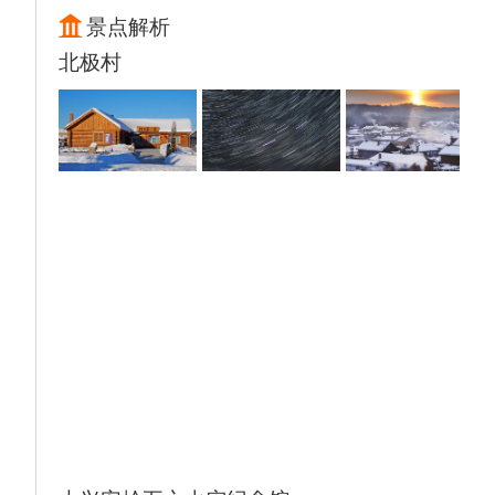
色，映射出那句：天苍苍、野茫茫、风吹见牛
景点解析
羊！
北极村
▲【33湿地停靠点】33天然湿地区域这里每
年都有大量的天鹅迁徙，这里也是诸多摄影爱
好者的最佳观赏点；沿着蓝色绵延的额尔古纳
河一路前行，走进黑山头你会发现没有哪个民
族比蒙古族对马的崇拜和敬仰更虔诚的，在马
倌带领下我们认识蒙古马、了解马背上的工具
以及怎样驯服它；漫步在草原上，和花儿拍拍
照，以骏马为背景，拍出你想要的高格调，尽
情的在这里撒欢。
▲【草原农家菜】品尝午餐
▲【额尔古纳国家湿地公园】门票自理65元/
人（乘车前往天骄故里—【额尔古纳】参观
【额尔古纳国家湿地公园】（电瓶车15/人请
自理）中国目前保持原状态最完好、面积最大
的湿地，蜿蜒回肠的河谷湿地，清澈的根河静
静流淌，曲水环抱的马蹄岛，山间白桦与湿地