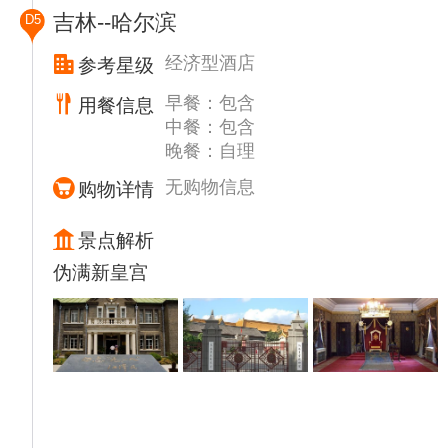
转服务站自由活动或根据天气情况，乘坐景区
吉林--哈尔滨
D5
倒站车（旺季人多需排队等候）登松花江、鸭
绿江、图们江三江之源亚洲最大的火山口湖
经济型酒店
参考星级
▲【长白山天池】：又称白头山天池，是中国
早餐：包含
用餐信息
境内保存最为完整的新生代多成因复合火山，
中餐：包含
天池周围火山口壁陡峭，并形成十几座环状山
晚餐：自理
山峰，海拔均在2500米以上，素有“三江之
源”的雅称。2000年，长白山天池被上海大世
无购物信息
购物详情
界基尼斯总部公布为“海拔最高的火山湖”。
▲【长白山瀑布】：是长白山天池北侧的天文
景点解析
峰和龙门峰的中间的一个缺口，这个缺口就是
伪满新皇宫
天池的出水口，被称为“闼门”。天池的水从闼
门流出来在白头山天池的北侧，距长白山瀑布
下约1公里处，有一奇特的天然温泉群【聚龙
泉】：是温泉群中水量最大、分布最广、水温
最高的温泉，堪称长白山第一泉。后游览【长
白山小天池】：在长白瀑布以北3公里处，隐
在幽静的岳桦林中，在周围的岳桦树环绕下仿