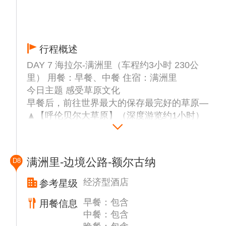
行程概述
DAY 7 海拉尔-满洲里（车程约3小时 230公
里） 用餐：早餐、中餐 住宿：满洲里
今日主题 感受草原文化
早餐后，前往世界最大的保存最完好的草原—
▲【呼伦贝尔大草原】（深度游览约1小时）
沿途领略草原风光，与畜群留影，草原醉人风
光、蓝天、白云、碧野、牧歌，令人陶醉大自
然，是您摄影留念，抛弃喧嚣的都市，放飞心
满洲里-边境公路-额尔古纳
D8
情的最佳地方。这里是以游牧部落为景观的旅
游景点。每到水草丰美的季节，这里就会聚集
经济型酒店
参考星级
很多游牧的牧民，形成一个自然的游牧部落。
早餐：包含
用餐信息
茫茫大草原上茵茵的牧草，弯弯曲曲的河水，
中餐：包含
成群的牛羊，点点的蒙古包……构成了一幅完