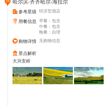
哈尔滨-齐齐哈尔-海拉尔
D6
觉，品尝大麦茶，和主人聊天，了解朝鲜族的
▲【官参局】（时间约1小时）清代三大官参
风土人情。
局之一，主要负责人参采集、专卖及税收等事
经济型酒店
参考星级
随后乘车赴吉林，安排入住酒店。
务，垄断东北人参贸易。现建筑为原吉林市政
▲ 温馨提示
早餐：包含
用餐信息
府机关车队调度室改建，内容以文史资料为
1、旺季长白山景区限流（如果遇到长白山北
中餐：包含
主。馆内展陈丰富，通过翔实的史料与珍贵的
景区限流改到长白山西景区）
晚餐：自理
实物，生动展现了吉林官参局的历史变迁、人
2、旺季长白山游客较多，且部分酒店早餐时
参的贸易历程以及其应用与栽培历史。
无购物信息
购物详情
间较晚，为保证游览顺利，故早餐为餐包，给
游览后前往长春
您带来不便，敬请谅解！
▲【东北炖菜】品尝午餐
景点解析
3、景区内行程自由、分散故不统一安排午
▲【伪满皇宫博物院】（时间约1.5小时）自
大兴安岭
餐，景区内有自助餐厅60元/人。景区里提供
理大门票 ，伪皇宫耳麦20元/人自理
温泉鸡蛋，温泉玉米，泡面等供游客选择。
国家首批AAAAA级旅游景区、在清朝末代皇
4、长白山景区观赏效果视天气而定，如遇大
帝爱新觉罗·溥仪充当伪满洲国傀儡皇帝时的
雨大风可能出现封山情况出现，根据当天实际
宫殿遗址上建立起来的一座宫廷遗址型博物
情况，如景区交通未产生，可当地退还；
馆，现已成为国家首批AAAAA级旅游景区，
5、长白山景区由导游带到天池后自由活动，
世界警示性教育基地。伪满皇宫占地面积
故无全程陪同，请您自行游览景区内景点，并
25.05万平方米，内有大小建筑数十座，建筑
注意安全。
风格古今并陈、中外杂糅，具有典型的殖民性