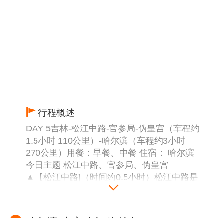
佛套上一个银色的光环，所有这里又名“银环
湖”。
▲【绿渊潭景区】：因池水碧绿深窘而得名。
绿渊潭瀑布飞流直下，最高落差达26米，瀑水
落于巨石而四渐，而后流入深潭。每逢雾起，
潭上水雾弥漫，与高山岳桦、旷古巨石浑然而
一体，美不胜收，恰似人间仙境。后下山
▲【森林小炒】品尝午餐
▲【神秘朝鲜百年部落】（时间约1小时）
行程概述
（赠送景点，如遇景点关闭费用不退）坐落于
长白山脚下，依山傍水，独特的气候、地质和
DAY 5吉林-松江中路-官参局-伪皇宫（车程约
生态环境造就了世界一流的生态旅游目的地。
1.5小时 110公里）-哈尔滨（车程约3小时
这里有朝鲜族民俗馆、朝鲜族非物质文化遗产
270公里）用餐：早餐、中餐 住宿： 哈尔滨
展示馆、传统美食体验馆、特色民宿，可以说
今日主题 松江中路、官参局、伪皇宫
是一扇了解中国朝鲜族百年沧桑历史的窗口。
▲【松江中路]（时间约0.5小时）松江中路是
抵达后参观民俗体验馆，了解朝鲜族泡菜、打
吉林市的景观大道，在松花江边，被誉为“吉
糕的制作过程、解朝鲜族过周岁、过花甲的盛
林外滩”。沿路设“世纪之光”“北国之声”等雕塑
大场面。后到百姓家中，体验坐在火炕上的感
群，江城广场喷泉