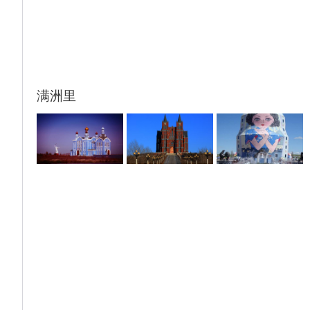
东北茫茫原始森林的雄浑与博大。赴草原之城
呼伦贝尔市——海拉尔。
入住海拉尔
【旅游小提示】
丹顶鹤放飞时间9:30/11:00/14:00/15:30，最
终以景区实际通知为准。如特殊原因放飞取消
满洲里
无退费。（旅游淡季一天放飞2次，放飞时间
以实际为准）