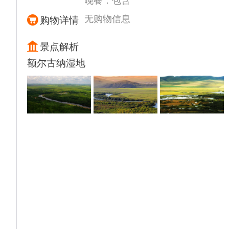
晚餐：包含
美的草原风情画。
走进【最美陈巴尔虎旗草原部落】体验蒙古族
无购物信息
购物详情
最尊贵的迎宾礼仪—
▲【下马酒】【祭敖包】美丽的蒙古族姑娘身
景点解析
着民族服饰手捧银碗献上草原人代表热情欢迎
额尔古纳湿地
的美酒，参与草原神圣的祭祀仪式
▲【特色手把肉】午餐品尝特色手把羊肉
乘车前往【中俄边境】这里地处于中俄蒙三国
交界的地方，放眼望去，满眼的哥特式尖顶建
筑、仿木刻楞式的平房建筑、更像是为俄国人
建造的中国城市。在这里你会发现这座城市随
处可见的欧式建筑风格以及金发碧眼的俄罗斯
人，玲琅满目的俄罗斯小商品，仿佛身处异
国，体会这份浓浓的风情。
▲满洲里，欣赏异国情调的建筑，体验异国情
调的生活。满洲里是一座拥有百年历史的口岸
城市，融合中俄蒙三国风情，被誉为“东亚之
窗”。