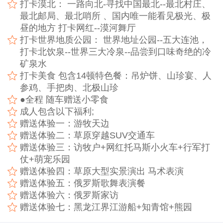
打卡漠北： 一路向北-寻找中国最北--最北村庄、
最北邮局、最北哨所 、国内唯一能看见极光、极
昼的地方 打卡网红--漠河舞厅
打卡世界地质公园： 世界地址公园--五大连池，
打卡北饮泉--世界三大冷泉--品尝到口味奇绝的冷
矿泉水
打卡美食 包含14顿特色餐：吊炉饼、山珍宴、人
参鸡、手把肉、北极山珍
●全程 随车赠送小零食
成人包含以下福利;
赠送体验一：游牧天边
赠送体验二：草原穿越SUV交通车
赠送体验三：访牧户+网红托马斯小火车+行军打
仗+萌宠乐园
赠送体验四：草原大型实景演出 马术表演
赠送体验五：俄罗斯歌舞表演餐
赠送体验六：俄罗斯家访
赠送体验七：黑龙江界江游船+知青馆+熊园