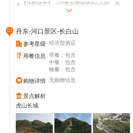
▲【沈阳故宫】（门票自理游览约1小时，每
周一全天闭馆），沈阳故宫位于沈阳市沈河
区，是中国现存完整的两座宫殿建筑群之一，
后金入关前的皇宫，也是清朝迁都北京后的盛
丹东-河口景区-长白山
D3
京行宫，沈阳故宫博物院不仅有精美的古代宫
殿建筑，还以丰富的珍贵收藏而著称海内外，
经济型酒店
参考星级
宫内收藏有大量旧皇宫遗留下来的宫廷文物，
早餐：包含
用餐信息
在宫中的各陈列馆可以观赏到这些珍贵的宝
中餐：包含
物。
晚餐：包含
▲【清代一条街】（游览约0.5小时满清古街
又称为清代一条街，东起抚近门、西至怀远
无购物信息
购物详情
门，长约1千米，两侧雕梁画栋，仿古建筑美
不胜收，各色小店带您感受不一样的复古风
景点解析
情。
虎山长城
▲【原汁原味吊炉饼】金黄酥脆，吃起来香酥
可口，这种饼的工艺特别独特，放在盘子里是
一个饼，用筷子夹起来则是一条一条的。
▲【张氏帅府】（门票自理游览约1小时，每