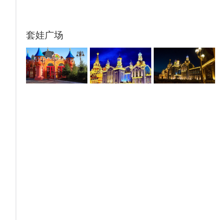
赠送体验一：游牧天边
赠送体验二：草原穿越SUV交通车
赠送体验三：访牧户+网红托马斯小火车+行
套娃广场
军打仗+萌宠乐园
提示：进蒙古部落里面会有自带的特产比如银
饰奶片等，不是指定购物店，自愿无强迫。