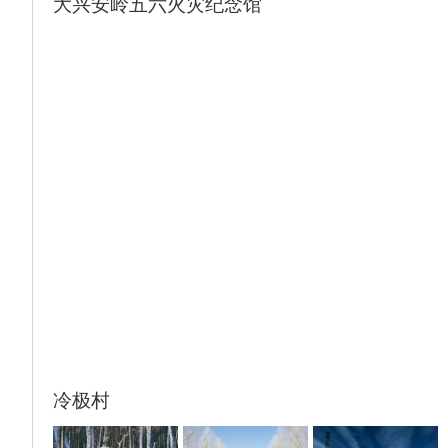
大兴安岭五六火灾纪念馆
植被连绵成片，远处山峦及大片农田曲径悠长
延伸到天边；额尔古纳小城全貌尽收眼底。在
干旱的季节，由于较稳定的水情、充足的湿
地，这里成为许多鸟类非常重要的庇护场所，
是全球鸟类东亚一澳大利亚迁徙路线的“瓶
颈”，这里是世界鸟类保护的重要区域。
晚餐品尝【黄金盛宴—烤全羊】（活动已含）
烤全羊是蒙古宫廷名菜， 吃法别致，入口外
酥内嫩，鲜美爽滑;不油不腻，不膻不燥，加
工出的烤全羊，色泽金黄，鲜香不腻，外焦里
嫩，味道独特，席间赠送大型开羊仪式，蒙古
歌舞表演和马头琴表演，热闹非凡（PS：20
人以上赠送1只烤全羊，不足20人改为手把羊
肉）
赠送体验四：草原大型实景演出 马术表演
赠送体验五：俄罗斯歌舞表演餐
冷极村
赠送体验六：俄罗斯家访