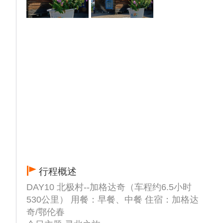
抵达漠河，参观全国唯一的一座城内原始森林
公园、1987年五六大火四不烧之一的——松
苑公园（免费景点，游览1小时左右）：松苑
福地，游客必极之所，初步了解原始森林的浓
郁风情；登西山公园——俯瞰漠河山城纯朴、
自然景观。参观【大兴安岭五六火灾纪念馆】
（30分钟），每周一闭馆。打卡网红景点--漠
河舞厅（外观）。
▲【北极村】后赴中国最北的临江小村——
【北极村】（门票自理65元/人）
▲【北极山珍】晚餐品尝特色北极山珍
【“温馨”小贴士】
1.额尔古纳-北极村（非高速500KM 7h）当天
行程概述
乘车时间较长，自备小食，烦请配合导游合理
安排时间
DAY10 北极村--加格达奇（车程约6.5小时
2.北极村属于中国最北边疆，由于天气情况请
530公里） 用餐：早餐、中餐 住宿：加格达
根据自身增减衣物
奇/鄂伦春