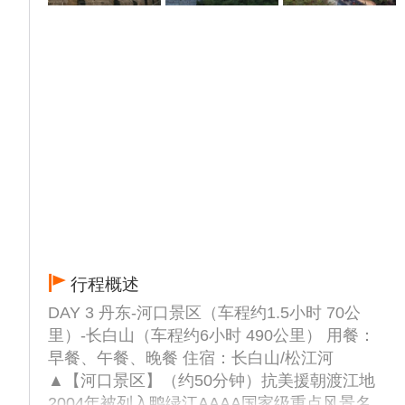
周一全天闭馆），张氏帅府位于沈阳市区，又
称为“大帅府”，是原奉系军阀首领张作霖、爱
国将领张学良父子的官邸和旧居，府前坐落着
张学良将军身着戎装的雕像，正气威武，府内
有雕梁画栋的四合院、恢宏的欧式洋楼、水榭
亭台的花园，十分气派别致。
▲【鸭绿江断桥】（不上桥）（游览约0.5小
时）原名清城桥，她是鸭绿江上连接中朝两岸
最早的一座公路桥。1941年日本侵略者出于
军事侵略和经济掠夺的需要，指令伪满洲国和
朝鲜当局建造此桥，如今，人们为了缅怀当年
抗美援朝时期的英勇烈士，在断桥桥头树立了
行程概述
彭德怀、毛岸英、邱少云、黄继光等众多英模
塑像。
DAY 3 丹东-河口景区（车程约1.5小时 70公
▲【安东老街】（游览约0.5小时）建筑外形
里）-长白山（车程约6小时 490公里） 用餐：
主要参照丹东二十世纪二、三十年代老街号建
早餐、午餐、晚餐 住宿：长白山/松江河
筑形式，复制了一部分标志建筑、老街名在项
▲【河口景区】（约50分钟）抗美援朝渡江地
目里，采用了民国时期主要建筑符号做外墙及
2004年被列入鸭绿江AAAA国家级重点风景名