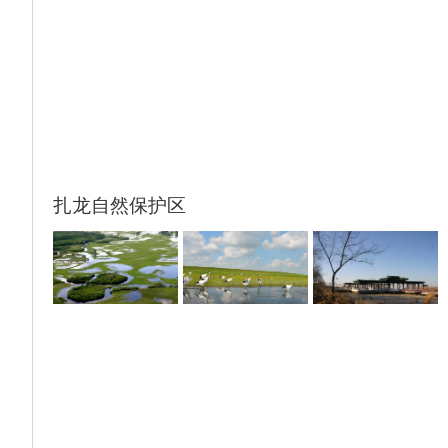
备注：长白山景区因天气变化莫测，如天气特
特点。目前开放的景点达到了30多处，推出各
殊原因景区关闭（景区当天早上7点之前公众
类原状陈列、基本陈列和专题展览50余个。
号会发布消息）为了让游客有更好的体验 景
游览后前往哈尔滨 入住酒店
点替换成4A景区峡谷浮石林+冰水泉景区，长
白山景区105大门票置换 此景区 车费+门
票）。
扎龙自然保护区