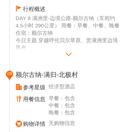
行程概述
DAY 8 满洲里-边境公路-额尔古纳（车程约
4.5小时 290公里） 用餐：早餐、中餐、晚餐
住宿：额尔古纳
今日主题 穿越呼伦贝尔草原、赏满洲里边境
风光
▲【国门景区】门票不含（外观）位于中俄边
境线上，是中国陆路口岸最大的国门，与俄罗
斯的后贝加尔斯克小镇遥遥相望。
额尔古纳-满归-北极村
D9
▲【套娃景区】门票不含（外观），满洲里套
娃广场是满洲里标志性旅游景区，广场集中体
经济型酒店
参考星级
现了满洲里中、俄、蒙三国交界地域特色和三
早餐：包含
用餐信息
国风情交融的特点
中餐：包含
▲【中俄边境观景大道】中俄边防公路这片茫
晚餐：包含
茫草原，一不留神竟然链接上了俄罗斯的信
号，让你不出国门“连
无购物信息
购物详情
世界”。道路两旁呈现出蓝天碧草“一线天”的景