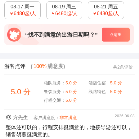
08-17 周一
08-19 周三
08-21 周五
6480
起/人
6480
起/人
6480
起/人
￥
￥
￥
“找不到满意的出游日期吗？”
点这里
游客点评
(
100%
满意度)
共2条评价
领队服务：
5.0
分
酒店住宿：
5.0
分
5.0
分
餐饮服务：
5.0
分
线路特色：
5.0
分
行程交通：
5.0
分
2026-06-08
方先生
客户满意度：
非常满意
整体还可以的，行程安排挺满意的，地接导游还可以，
销售胡燕挺满意的。