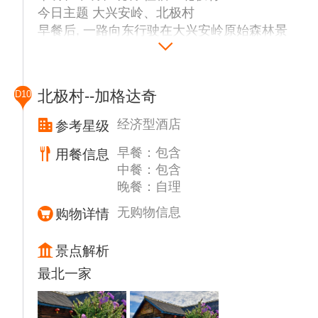
今日主题 大兴安岭、北极村
早餐后, 一路向东行驶在大兴安岭原始森林景
观大道上；穿越原生态的大草原、大森林，从
草原到森林到湿地到高山，递次变换的景象大
观让人目不暇接；穿越多民族的聚居地，蒙古
北极村--加格达奇
D10
族、俄罗斯族、鄂温克族、原生态使鹿部落令
人难忘。一路尽享草原的美丽风光。途经中国
经济型酒店
参考星级
冷极——根河，游览【中国冷极村】。
早餐：包含
用餐信息
乘车赴【满归】, 满归为“孟库依河”河名谐
中餐：包含
音，因地处孟库依河南岸而得名。满归镇行政
晚餐：自理
隶属内蒙古自治区呼伦贝尔市根河市管辖,
东、东北与黑龙江塔河县、漠河县接壤，南与
无购物信息
购物详情
阿龙山镇隔山相望，西与额尔古纳市毗连。
乘车赴漠河，穿越我国最大的天然林区【大兴
景点解析
安岭】，欣赏成片的白桦林、成片野花及大片
最北一家
勺药花，葱葱郁郁的落叶松林，沿途处处是美
景，可停车欣赏拍照。
▲【农家菜】品尝午餐