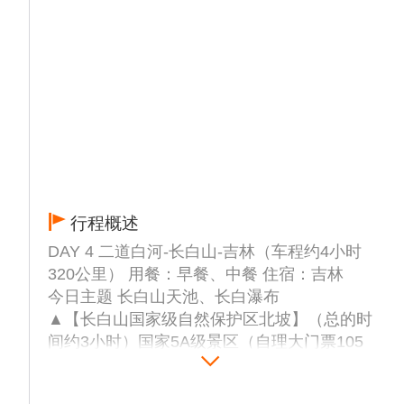
行程概述
DAY 4 二道白河-长白山-吉林（车程约4小时
320公里） 用餐：早餐、中餐 住宿：吉林
今日主题 长白山天池、长白瀑布
▲【长白山国家级自然保护区北坡】（总的时
间约3小时）国家5A级景区（自理大门票105
元+必须乘坐环保车80元+倒站车85元+环线车
35元）：抵达后乘坐环保车进入景区。景区中