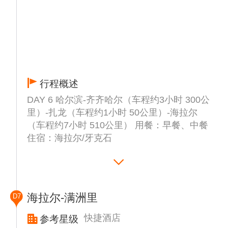
行程概述
DAY 6 哈尔滨-齐齐哈尔（车程约3小时 300公
里）-扎龙（车程约1小时 50公里）-海拉尔
（车程约7小时 510公里） 用餐：早餐、中餐
住宿：海拉尔/牙克石
早餐后游览▲【扎龙自然保护区】（门票自理
65元/人）(游览60分钟左右，不含电瓶车10
元/次)，最美鹤城最美扎龙1987年4月国务院
海拉尔-满洲里
D7
批准晋升为国家级自然保护区，1992年扎龙
保护区被列入首批国际重要湿地名录。经过多
快捷酒店
参考星级
年的管理与建设，已经成为全球16个国际重要