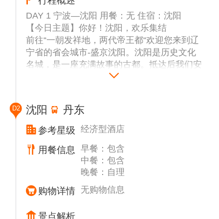
行程概述
DAY 1 宁波—沈阳 用餐：无 住宿：沈阳
【今日主题】你好！沈阳，欢乐集结
前往“一朝发祥地，两代帝王都“欢迎您来到辽
宁省的省会城市-盛京沈阳。沈阳是历史文化
名城，是一座充满故事的古都。抵达后我们安
排专职司机车辆接您入住酒店。
今天是集合日期，这一天没有活动安排，一整
天都是集合时间哦。
沈阳
丹东
D2
酒店通常入住时间为集合日当天下午14:00。
如果你到的较早，酒店还没准备好房间的话，
经济型酒店
参考星级
您可以把行李寄存在前台，先去周边逛逛~
早餐：包含
用餐信息
【旅游小提示】
中餐：包含
①我们为您安排接机服务，我们会根据实际乘
晚餐：自理
坐人数，调整接机车型，由于大家抵达时间不
同，可能会存在不超过30min等待彼此的时
无购物信息
购物详情
间，如介意可自理打车前往酒店。
②出团前1天会发送短信/出团通知书，告知入
景点解析