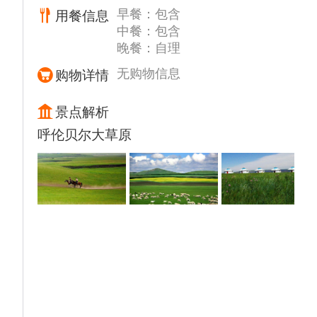
早餐：包含
用餐信息
湿地保护成功范例之一。扎龙是以芦苇沼泽为
中餐：包含
主的内陆湿地和水域生态系统类型的自然保护
晚餐：自理
区，栖息着以鹤为主的众多珍稀水禽，独特的
地理位置和典型的湿地生态系统使其成为东北
无购物信息
购物详情
地区重要的鸟类繁殖地和栖息地，其中尤以珍
禽丹顶鹤闻名于世。【观鹤台】、【六鹤同
景点解析
春】、【波光栈道】、苇荡泛舟、丹顶鹤放飞
呼伦贝尔大草原
训练、等“扎龙十六景”的独有景观。特别是在
栈道平台观看丹顶鹤野化放飞训练是扎龙所有
景点的魂魄。在每天定点放飞的时候，一群美
丽的丹顶鹤舞动着洁白的翅膀，在湛蓝的天空
上自由的飞翔，会让我们有赏心悦目、诗情画
意般的感觉，也会收下来自仙鹤的"鸿运当
头”的吉祥祝福。
▲【扎龙农家菜】中午品尝特色餐
午餐后乘车穿越我国最大的天然林区【大兴安
岭】，沿途欣赏茂密的原始针叶林景观，感受