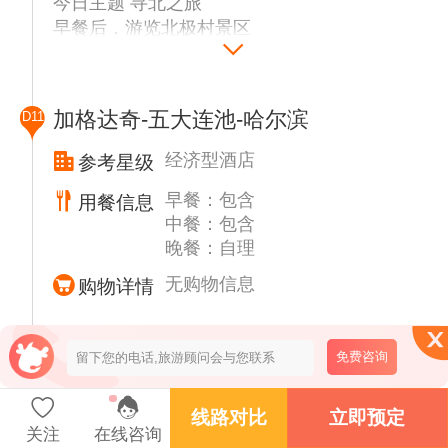
今日主题 寻北之旅
早餐后，游览北极村景区
▲【中国最北一家】（30分钟），
▲【中国最北点】（30分钟），北望亚口，金
鸡之冠，同情桥，游览七星广场，与天涯海角
加格达奇-五大连池-哈尔滨
D11
齐名的【神州北极】（30分钟）,
▲【最北邮政局】（10分钟），『给家人寄一
经济型酒店
参考星级
张明信片』。到北极村最北邮局自行购买一张
早餐：包含
用餐信息
明信片，写上祝福的话语，再请工作人员盖上
中餐：包含
最北邮局的戳，从中国最北的地方寄回家，给
晚餐：自理
自己的旅途添上一抹独特的意义。
▲【养生宴】品尝午餐
无购物信息
购物详情
▲【北极沙洲】徒步走至这里可是北中之
北，“北望垭口广场”北字标志是三个北字的半
景点解析
边，从中心呈 120 度角散射排列，所以从哪
免费咨询
五大连池
个角度看都是北字。
▲【神州北极广场】位于黑龙江畔，竖立着一
线路对比
立即预定
座“神州北极”石碑，“神州北极”四个大字遒劲
关注
在线咨询