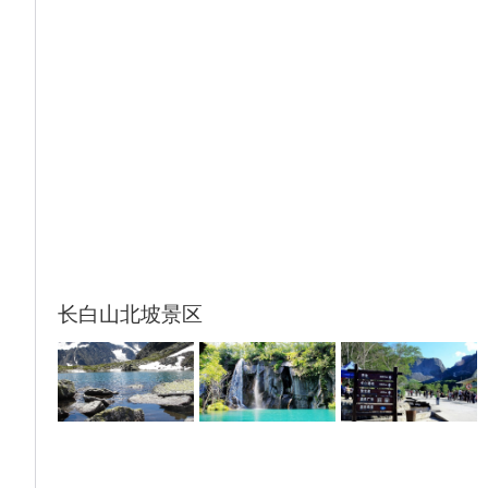
乘车约6小时 赴长白山下第一镇二道白河
▲晚餐【人参鸡】
提示：此天车程较长，请自备点零食。
长白山北坡景区