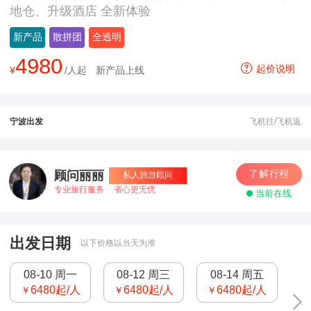
尔滨双飞13日游
地仓、升级酒店 全新体验
新产品
散拼团
全透明
4980
起价说明
¥
/人起
新产品上线
宁波出发
飞机往/飞机返
了解行程
顾问丽丽
私人旅游顾问
专业旅行服务
省心更无忧
当前在线
出发日期
以下价格以当天为准
08-10 周一
08-12 周三
08-14 周五
6480
起/人
6480
起/人
6480
起/人
￥
￥
￥