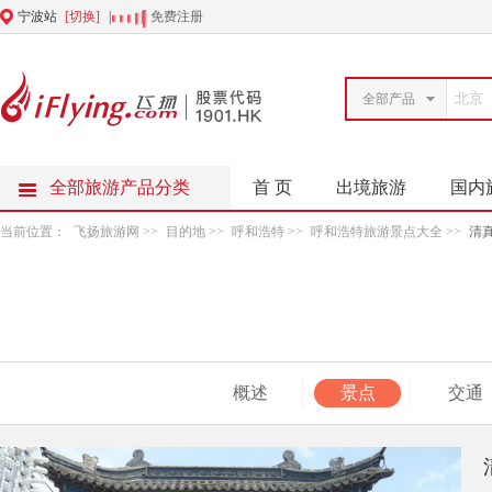
宁波站
[切换]
|
|
免费注册
全部产品
全部旅游产品分类
首 页
出境旅游
国内
当前位置：
飞扬旅游网
>>
目的地
>>
呼和浩特
>>
呼和浩特旅游景点大全
>>
清
概述
景点
交通