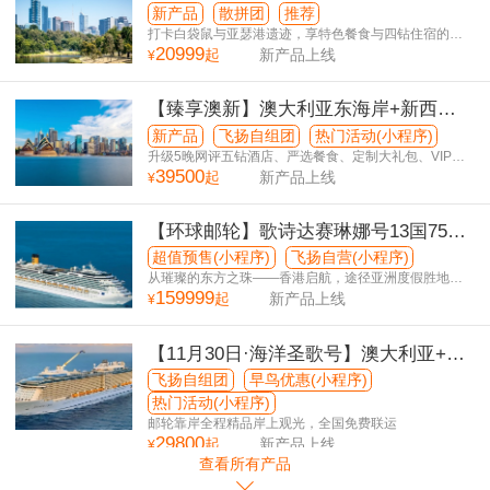
秘境9日游
新产品
散拼团
推荐
打卡白袋鼠与亚瑟港遗迹，享特色餐食与四钻住宿的纯
20999
玩之旅
起
新产品上线
¥
【臻享澳新】澳大利亚东海岸+新西兰
南北岛15日游
新产品
飞扬自组团
热门活动(小程序)
升级5晚网评五钻酒店、严选餐食、定制大礼包、VIP休
39500
息室
起
新产品上线
¥
【环球邮轮】歌诗达赛琳娜号13国75日
游
超值预售(小程序)
飞扬自营(小程序)
从璀璨的东方之珠——香港启航，途径亚洲度假胜地，
159999
探索南太平洋地区“接近天堂”的绝美海岛，巡游澳大利
起
新产品上线
¥
亚，抵达热情南美。
【11月30日·海洋圣歌号】澳大利亚+新
西兰奢享13日游
飞扬自组团
早鸟优惠(小程序)
热门活动(小程序)
邮轮靠岸全程精品岸上观光，全国免费联运
29800
起
新产品上线
¥
查看所有产品