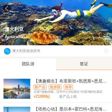
澳大利亚
Australia
澳大利亚旅游咨询
团队游
签证
【澳趣横生】布里斯班+凯恩斯+悉尼萌
宠奇遇9日游
新产品
散拼团
推荐
出海+接触动物，住市中心4钻酒店+升级3晚5钻酒店
21899
起
新产品上线
¥
【塔然心动】墨尔本+霍巴特+悉尼海岸