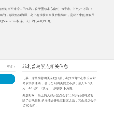
维多利亚州南部海岸西港湾口的岛屿，位于墨尔本东南约130千米。长约23公里(14
公尺(360呎)，形状酷似海豚。岛上有放牧家畜及种植菊苣，是成长中的度假及
Remo)相连。人口约5,420(1993)。
菲利普岛景点相关信息
更多
门票：
这里推荐购买企鹅归巢，考拉保育中心和丘吉尔
岛农场的通票， 会比分别购买便宜不少；成人37.5澳
元；4-15岁18.7澳元；3岁或以 下免费。
开放时间：
岛上的大部分景点会于10:00开始接待游客，
除了企鹅归巢 的海滩会开放至日落之后，其余景点会于
17:00关闭。