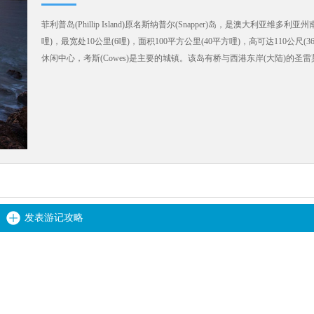
菲利普岛(Phillip Island)原名斯纳普尔(Snapper)岛，是澳大利亚
哩)，最宽处10公里(6哩)，面积100平方公里(40平方哩)，高可达110
休闲中心，考斯(Cowes)是主要的城镇。该岛有桥与西港东岸(大陆)的圣雷莫(San 
发表游记攻略