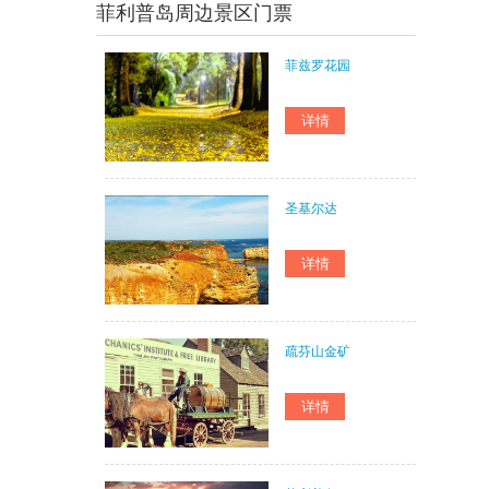
菲利普岛周边景区门票
菲兹罗花园
圣基尔达
疏芬山金矿