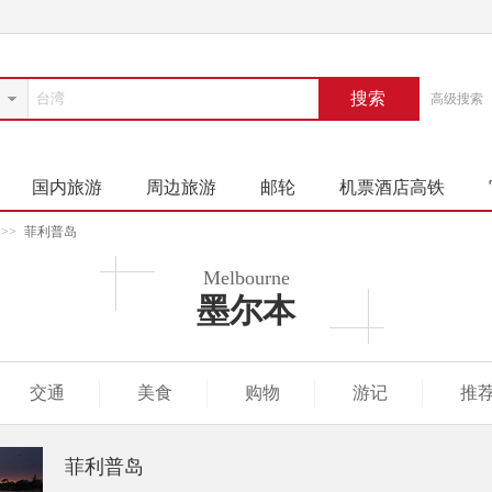
搜索
高级搜索
国内旅游
周边旅游
邮轮
机票酒店高铁
>>
菲利普岛
Melbourne
墨尔本
交通
美食
购物
游记
推
菲利普岛