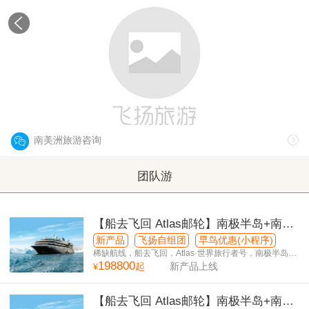
南美洲
South America
南美洲旅游咨询
团队游
【船去飞回 Atlas邮轮】南极半岛+南美
5国+滴滴喀喀湖40日游
新产品
飞扬自组团
早鸟优惠(小程序)
稀缺航线，船去飞回，Atlas·世界旅行者号，南极半岛停
198800
留6天
起
新产品上线
¥
【船去飞回 Atlas邮轮】南极半岛+南美