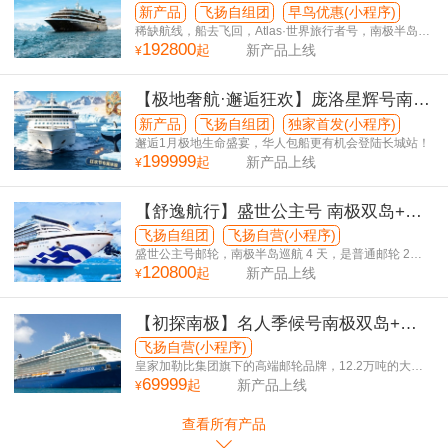
5国36天
新产品
飞扬自组团
早鸟优惠(小程序)
稀缺航线，船去飞回，Atlas·世界旅行者号，南极半岛停
192800
留6天
起
新产品上线
¥
【极地奢航·邂逅狂欢】庞洛星辉号南极
半岛+南美5国+巴西狂欢节 36日游
新产品
飞扬自组团
独家首发(小程序)
邂逅1月极地生命盛宴，华人包船更有机会登陆长城站！
199999
起
新产品上线
¥
【舒逸航行】盛世公主号 南极双岛+南
美5国38日游 复活节岛升级版
飞扬自组团
飞扬自营(小程序)
盛世公主号邮轮，南极半岛巡航 4 天，是普通邮轮 2
120800
倍！
起
新产品上线
¥
【初探南极】名人季候号南极双岛+南
美3国25日游
飞扬自营(小程序)
皇家加勒比集团旗下的高端邮轮品牌，12.2万吨的大型
69999
邮轮，为您提供更平稳、丰富前往世界尽头的旅行体
起
新产品上线
¥
验！
查看所有产品