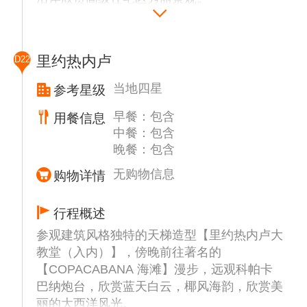
下午参观布宜市区内的森林公园（约45分
钟），这个占地广阔的公园有“布宜之肺”的美
誉，参观森林公园里面的玫瑰园（逢周一闭
里约热内卢
D22
馆），特别安排世界第二美剧院书店改建的咖
啡厅El Ateneo书店饮用（自费）下午茶，感
当地四星
参考星级
受世界最美书店的静谧与悠闲。
早餐：包含
用餐信息
后搭乘航班前往里约热内卢。
中餐：包含
晚餐：包含
无购物信息
购物详情
行程概述
参观建筑风格独特的天梯造型【里约热内卢大
教堂（入内）】，傍晚前往著名的
【COPACABANA 海滩】漫步，远观科帕卡
巴纳炮台，欣赏蓝天白云，椰风海韵，欣赏美
丽的大西洋风光。