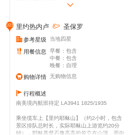
之后参观2014年世界杯决赛的举办球场-马拉
卡纳足球场（入内约15分钟，如果当天有球赛
或者其他活动关闭，则改为外观）。
D23
里约热内卢
圣保罗
晚上享用著名的【巴西烤肉餐】。
当地四星
参考星级
早餐：包含
用餐信息
中餐：包含
晚餐：自理
无购物信息
购物详情
行程概述
南美境内航班待定 LA3941 1825/1935
乘坐缆车上【里约耶稣山】（约2小时，包含
景区排队总时长，实际耶稣山上游览约20分
钟），耶稣基督石像高高的耸立在山顶，面向