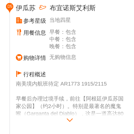
是一个鸟儿的王国，鸟儿数量之多堪称世界之
（入内参观，约1小时），这里是圣保罗街头
D5
伊瓜苏
布宜诺斯艾利斯
最。巴西的鹦鹉有绿色的、红色的、蓝色的、
艺术核心地标，兼具历史沉淀与当代创意碰撞
黄色的，大小各异，琳琅满目。大金刚鹦鹉绚
的视觉盛宴，漫步在这条几百米的小巷，每一
当地四星
参考星级
丽多彩，红绿、黄蓝金刚鹦鹉是世界最大的鹦
面墙都是一部流动的史诗，涂鸦艺术家们用喷
早餐：包含
鹉，从头到尾巴尖，足有1米长。它们是巴西
用餐信息
漆和梦想，在这里绘制出他们对自由的向往和
中餐：包含
的“国鸟”，巴西的钱币上都有它们的画像。
对生活的热爱。
晚餐：包含
游览世界第一大跨度的【伊瓜苏瀑布群】（约
2小时），乘电梯进入栈道，置身于飞流直下
无购物信息
购物详情
三千尺的宏伟景观之中。沿曲折小径，观赏最
壮观的天然奇景，领略275道瀑布万马奔腾气
行程概述
势和惊心动魄的感受，仿佛目睹世界诞生一
南美境内航班待定 AR1773 1915/2115
般。
推荐自费活动：
早餐后办理过境手续，前往【阿根廷伊瓜苏国
1.伊瓜苏瀑布冲浪船：约USD120/人，建议游
家公园】（约2小时）。特别是最著名的魔鬼
客穿泳衣；且此项目具有一定的惊险刺激性，
喉（Garganta del Diablo），这是一道高达80
因此患有高血压、心脏病等疾病或年纪大的客
米的U形瀑布，气势恢宏，水雾弥漫，彩虹时
人不建议参加！请客人慎重选择！（此为参考
常可见。
价格，实际价格以当地确认为准）