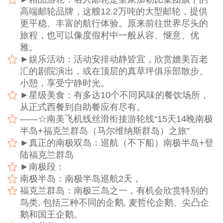
高端邮轮品牌，这艘12.2万吨的大型邮轮，提供
更平稳、丰富的航行体验。原来前往世界尽头的
旅程，也可以像度假村中一般从容、惬意、优
雅。
►娱乐活动：活动安排动静皆宜，欣赏媲美百老
汇的剧院演出，或在顶层的真草坪俱乐部散步、
小憩，享受宁静时光。
►星级美食：有多达10个不同风味的餐饮场所，
从正式西餐到自助餐应有尽有。
——☆南美飞机线丝滑衔接游轮线“15天14晚南极
半岛+福克兰群岛（马尔维纳斯群岛）之旅”
►真正的南极双岛：巡航（不下船）南极半岛+登
陆福克兰群岛
►南极段：
南极半岛：南极半岛巡航2天，
福克兰群岛：南极三岛之一，有机会欣赏特别的
鸟类, 包括三种不同的企鹅, 麦哲伦企鹅、尖凸企
鹅和国王企鹅。