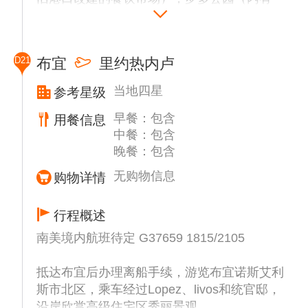
尊台北市政府送的孔子雕塑），外观南方共同
体的总部，外观百年足球场，该球场是1930
年第一届足球世界杯举办的场所。
D21
布宜
里约热内卢
当地四星
参考星级
早餐：包含
用餐信息
中餐：包含
晚餐：包含
无购物信息
购物详情
行程概述
南美境内航班待定 G37659 1815/2105
抵达布宜后办理离船手续，游览布宜诺斯艾利
斯市北区，乘车经过Lopez、livos和统官邸，
沿岸欣赏高级住宅区秀丽景观。