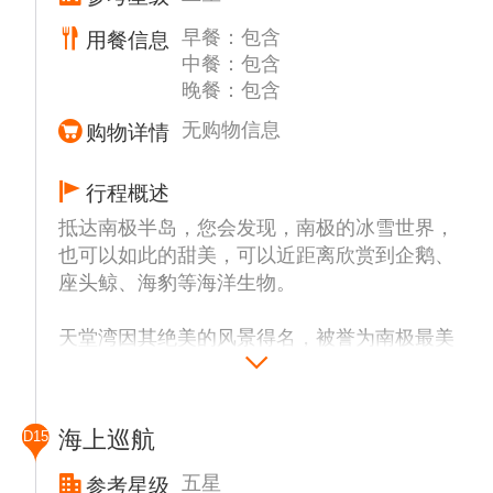
早餐：包含
用餐信息
南极象岛屿是南极半岛东北面的岛屿，之所以
中餐：包含
取名为象岛，一来是因为岛屿上栖息着许多毛
晚餐：包含
皮海豹和象鼻海豹，另一种说法是认为这座岛
屿的形状像一个大象头。在该岛屿周围长期有
无购物信息
购物详情
着大雾和雨雪天气，邮轮行驶在岛屿周边，有
种仿佛走入仙境的感觉。
行程概述
抵达南极半岛，您会发现，南极的冰雪世界，
也可以如此的甜美，可以近距离欣赏到企鹅、
座头鲸、海豹等海洋生物。
天堂湾因其绝美的风景得名，被誉为南极最美
的地方，是观赏南极半岛的绝佳位置，也是最
受欢迎的南极旅游景点之一。若遇到天气晴
朗，可以看到南极的半个午夜太阳，海天一线
海上巡航
D15
的火烧云将是此次旅行中令人难忘的美丽景
色。
五星
参考星级