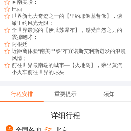
►南美段：
巴西
世界新七大奇迹之一的【里约耶稣基督像】，俯
瞰里约风光无限；
全世界最宽的【伊瓜苏瀑布】，感受自然之力的
震撼咆哮；
阿根廷
近距离体验“南美巴黎”布宜诺斯艾利斯迸发的浪漫
风情；
前往世界最南端的城市—【火地岛】，乘坐蒸汽
小火车前往世界的尽头
行程安排
重要提示
须知
详细行程
D1
全国各地
北京