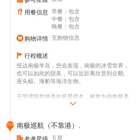
早餐：包含
用餐信息
中餐：包含
晚餐：包含
无购物信息
购物详情
行程概述
抵达南极半岛，您会发现，南极的冰雪世界，
也可以如此的甜美，可以近距离欣赏到企鹅、
座头鲸、海豹等海洋生物。
天堂湾因其绝美的风景得名，被誉为南极最美
的地方，是观赏南极半岛的绝佳位置，也是最
受欢迎的南极旅游景点之一。若遇到天气晴
朗，可以看到南极的半个午夜太阳，海天一线
南极巡航（不靠港）.
D14
的火烧云将是此次旅行中令人难忘的美丽景
色。
五星
参考星级