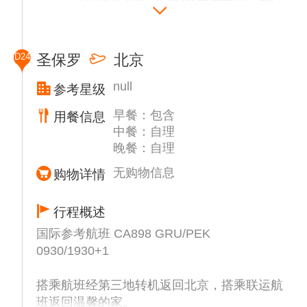
浩瀚的大西洋，您可同高耸入云的耶稣伸手像
合影留念，并在此远观十六公里尼特罗伊跨海
大桥。
D24
圣保罗
北京
午餐后前往【塞勒隆台阶】。这是位于巴西里
约热内卢的一处著名地标，连接拉帕
null
参考星级
（Lapa）和圣特雷莎（Santa Teresa）两个街
早餐：包含
区。这段楼梯共有215级，约125米，由智利
用餐信息
中餐：自理
艺术家乔治·塞勒隆（Jorge Selarón）于1990
晚餐：自理
年开始改造，直至2013年去世。
后搭乘航班前往圣保罗。
无购物信息
购物详情
行程概述
国际参考航班 CA898 GRU/PEK
0930/1930+1
搭乘航班经第三地转机返回北京，搭乘联运航
班返回温馨的家。