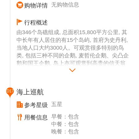
无购物信息
购物详情
行程概述
由346个岛礁组成, 总面积15,800平方公里, 其
中长年有人居住的有15个岛屿, 首府为史丹利,
当地人口大约3000人。可观赏很多特别的鸟
类, 包括三种不同的企鹅, 麦哲伦企鹅、尖凸企
鹅和国王企鹅, 岛上亦可观赏到高贵的信天翁
和海燕。
游客将跟随司机到达企鹅栖息地。每年的11月
至次年3月份为企鹅的产仔与哺育季节，大片
海上巡航
D17
企鹅将会聚集在这里。一路上遍览沙滩岩岸、
经过各式各样的鸟群和巢穴。
五星
参考星级
早餐：包含
用餐信息
中餐：包含
晚餐：包含