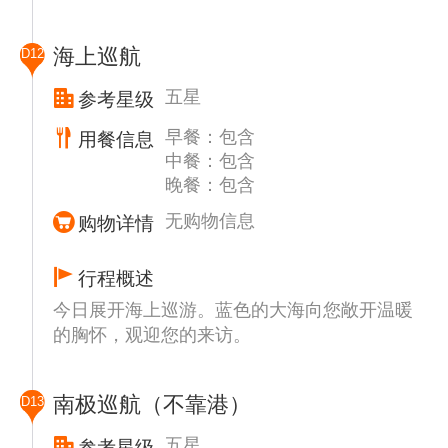
往国家公园。火车站内现在已经改建成了博物
馆，挂着许多历史照片，展柜里还展出一些实
海上巡航
D12
物和资料。
特别安排搭乘由蒸汽机车牵引的世界尽头小火
五星
参考星级
车至世界最南端的火车站，抵达泛美公路南
早餐：包含
用餐信息
端，泛美公路是条从美国的边缘延伸，穿过中
中餐：包含
美洲和南美洲的大部分地区的公路。
晚餐：包含
无购物信息
购物详情
行程概述
今日展开海上巡游。蓝色的大海向您敞开温暖
的胸怀，观迎您的来访。
南极巡航（不靠港）
D13
五星
参考星级