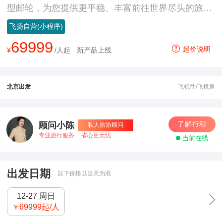
型邮轮，为您提供更平稳、丰富前往世界尽头的旅行
体验！
飞扬自营(小程序)
69999
起价说明
¥
/人起
新产品上线
北京出发
飞机往/飞机返
了解行程
顾问小陈
私人旅游顾问
专业旅行服务
省心更无忧
当前在线
出发日期
以下价格以当天为准
12-27 周日
69999
起/人
￥