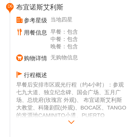
后搭乘航班前往阿根廷首都——布宜诺斯艾利
2.伊瓜苏直升机俯瞰瀑布全景：约USD180/
布宜诺斯艾利斯
D6
斯。
人，（此为参考价格，实际价格以当地确认为
准！）
当地四星
参考星级
（此为推荐或建议性项目，客人应本着“自愿
早餐：包含
用餐信息
自费”的原则酌情参加，导游组织自费活动将
中餐：包含
不会带有任何强迫因素。部分项目参加人数不
晚餐：包含
足时，则费用将做相应调整或无法成行。）
无购物信息
购物详情
行程概述
早餐后安排市区观光行程（约4小时）：参观
七九大道、独立纪念碑、国会广场、五月广
场、总统府(玫瑰宫 外观)、 布宜诺斯艾利斯
大教堂、科隆剧院(外观)、BOCA区、TANGO
的发源地CAMINITO小道、PUERTO
MADERO(新港)、典雅的女人桥等。