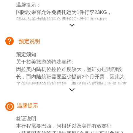
温馨提示：
国际段乘客允许免费托运为1件行李23KG，
部分南美内陆航班免费托运1件行李15KG，
如行李超重，航空公司方面有权收取过重行李附加
费。
预定说明
如需升舱建议在出发前半年左右确认
2、行程中所注明境外地面交通费；
预定须知
3、全程中文领队服务；
关于拉美旅游的特殊契约:
4、行程标明之餐食（平均20美金/餐）；
因拉美内陆机位控位难度较大，签证办理周期较
5、邮轮船票、港务费；
长，而内陆航班需要至少提前2个月开票，因此为
6、行程中注明之住宿，岸上行程四星酒店标准；
了保证行程的顺利进行，要求留位或确认报名后支
8、游轮岸上观光，部分岸上观光港口由于没有华
付预付款：
人常驻，岸上观光为英文导游讲解+中文领队翻
报名签约后：支付至50%团款；
译，请配合谅解。
温馨提示
截止至出发前90天：全款结清；
9、基础保险费用
费用不含：
签证说明
根据航空公司及操作规定，报名后因个人原因取消
1、办理护照费用；
本行程需要巴西，阿根廷以及美国有效签证
行程，按以下标准收取取消费用（取消费基于总团
2、旅游者因违约、自身过错、自由活动期间内行