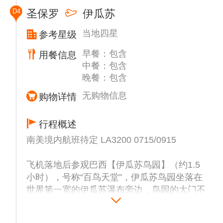
物馆外观宏伟壮观，由意大利设计师于1885
D4
圣保罗
伊瓜苏
年设计，它原本是殖民贵族的宫殿，后改建为
博物馆，以纪念巴西的独立历史。由于时间较
当地四星
参考星级
早，博物馆未开放，在这里逛逛后花园，也是
早餐：包含
一个很不错的选择。
用餐信息
中餐：包含
晚餐：包含
坡道尽头就是【独立纪念碑】（约30分钟），
碑上的人物和铜像是纪念为巴西独立作出贡献
无购物信息
购物详情
的佩德罗一世和其他著名人士。碑下是巴西皇
帝佩德罗一世及其皇后的墓地。纪念碑下的圣
行程概述
火终年不熄，与迎风飘扬的巴西国旗遥相呼
南美境内航班待定 LA3200 0715/0915
应。
飞机落地后参观巴西【伊瓜苏鸟园】（约1.5
由于市区的太多的流浪汉，存在不安全因素，
小时），号称“百鸟天堂”，伊瓜苏鸟园坐落在
我们将开启一段市区游览，会经过特式风格的
世界第一宽的伊瓜苏瀑布旁边，鸟园的大门不
【主教大教堂】，【开拓者雕像】等。
太显眼，很容易让人错过，游客很难想到在这
个不显眼的门里面，是如此的别有洞天，简直
下午午餐后，前往【涂鸦殿堂-蝙蝠胡同】