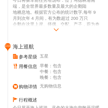
今日将驱车前往旁塔汤布：位于马德林港南
端，是全世界最多数量及最大的企鹅陆
地栖息地。根据官方公布的统计数字,每年 9
月到次年 4 月间，有为数超过 200 万只
企鹅在这里上岸、择偶、交配、产子，蔚为奇
观。
海上巡航
D19
五星
参考星级
早餐：包含
用餐信息
中餐：包含
晚餐：包含
无购物信息
购物详情
行程概述
今日展开海上巡游。蓝色的大海向您敞开温暖