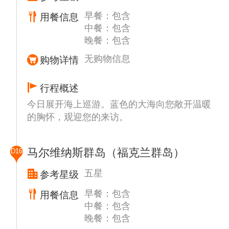
早餐：包含
用餐信息
南极象岛屿是南极半岛东北面的岛屿，之所以
中餐：包含
取名为象岛，一来是因为岛屿上栖息着许多毛
晚餐：包含
皮海豹和象鼻海豹，另一种说法是认为这座岛
屿的形状像一个大象头。在该岛屿周围长期有
无购物信息
购物详情
着大雾和雨雪天气，邮轮行驶在岛屿周边，有
种仿佛走入仙境的感觉。
行程概述
今日展开海上巡游。蓝色的大海向您敞开温暖
的胸怀，观迎您的来访。
马尔维纳斯群岛（福克兰群岛）
D16
五星
参考星级
早餐：包含
用餐信息
中餐：包含
晚餐：包含