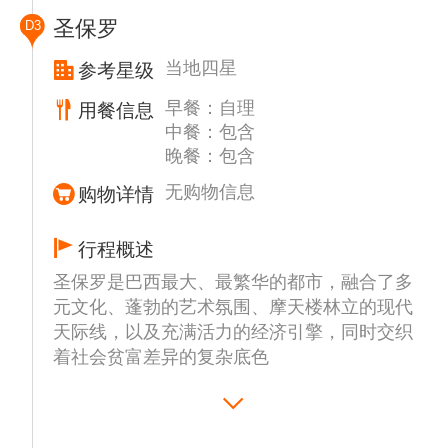
圣保罗
D3
当地四星
参考星级
早餐：自理
用餐信息
中餐：包含
晚餐：包含
无购物信息
购物详情
行程概述
圣保罗是巴西最大、最繁华的都市，融合了多
元文化、蓬勃的艺术氛围、摩天楼林立的现代
天际线，以及充满活力的经济引擎，同时交织
着社会贫富差异的复杂底色
航班抵达后，前往圣保罗市区游览，首站抵达
【圣保罗皇宫博物馆】（约30分钟），这座博