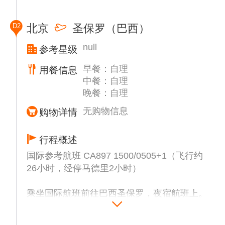
可放弃，否则后续所有航班都会被航空公司取
消，后果自负。
D2
北京
圣保罗（巴西）
2. 联运方式、出发日期、时间、航班由航司配
送、以航司最终确定为准！
null
参考星级
早餐：自理
用餐信息
中餐：自理
晚餐：自理
无购物信息
购物详情
行程概述
国际参考航班 CA897 1500/0505+1（飞行约
26小时，经停马德里2小时）
乘坐国际航班前往巴西圣保罗，夜宿航班上。