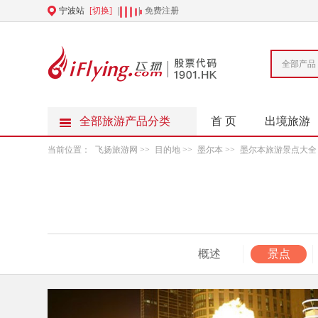
宁波站
[切换]
|
|
免费注册
全部产品
全部旅游产品分类
首 页
出境旅游
当前位置：
飞扬旅游网
>>
目的地
>>
墨尔本
>>
墨尔本旅游景点大全
概述
景点