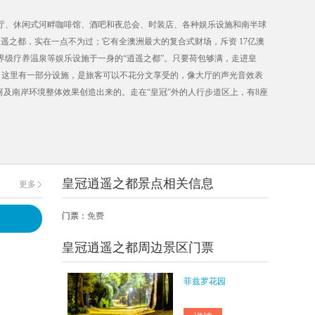
厅、休闲式河畔咖啡馆、酒吧和夜总会、时装店、各种娱乐设施和南半球
为逍遥之都，实在一点不为过；它有全澳洲最大的复合式财场，斥资 17亿澳
级疗养温泉等娱乐设施于一身的“逍遥之都”。只要荷包够满，走进皇
营业。这里有一部分设施，是旅客可以不花分文享受的，像大厅的声光音效表
河及南岸环境整体效果创造出来的。走在“皇冠”外的人行步道区上，有8座
可达10米，这是全世界目前最大的人造火球。“皇冠”大厅的设计也是一
合水、音乐、激光、干冰表演的环境，这项以“一天中的四季(Four
皇冠逍遥之都景点相关信息
更多
门票：
免费
皇冠逍遥之都周边景区门票
菲兹罗花园