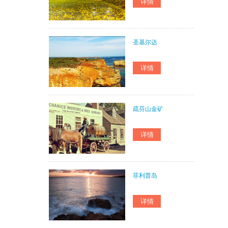
圣基尔达
疏芬山金矿
菲利普岛