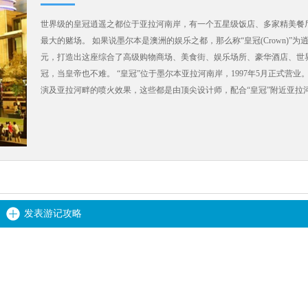
世界级的皇冠逍遥之都位于亚拉河南岸，有一个五星级饭店、多家精美餐
最大的赌场。 如果说墨尔本是澳洲的娱乐之都，那么称“皇冠(Crown)”
元，打造出这座综合了高级购物商场、美食街、娱乐场所、豪华酒店、世界
冠，当皇帝也不难。 “皇冠”位于墨尔本亚拉河南岸，1997年5月正式
演及亚拉河畔的喷火效果，这些都是由顶尖设计师，配合“皇冠”附近亚拉
高10米的“水火同源柱”，每到夜晚，石柱口就会定时喷出火球，火舌最高
绝，挑高5个楼层的大厅，以意大利墨色大理石及玻璃为材质，提供了一处综
Seasons in a Day)”为主题的表演，全长90分钟，全天候演出。
发表游记攻略