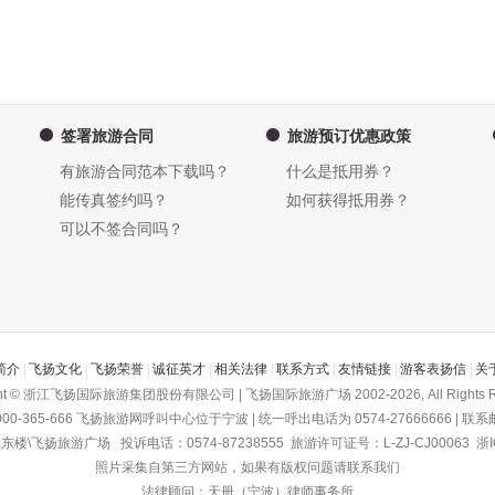
签署旅游合同
旅游预订优惠政策
有旅游合同范本下载吗？
什么是抵用券？
能传真签约吗？
如何获得抵用券？
可以不签合同吗？
简介
|
飞扬文化
|
飞扬荣誉
|
诚征英才
|
相关法律
|
联系方式
|
友情链接
|
游客表扬信
|
关
ght © 浙江飞扬国际旅游集团股份有限公司 | 飞扬国际旅游广场 2002-2026, All Rights R
-365-666
飞扬旅游网
呼叫中心位于宁波 | 统一呼出电话为 0574-27666666 | 联系邮箱为
飞扬旅游广场 投诉电话：0574-87238555 旅游许可证号：L-ZJ-CJ00063
浙I
照片采集自第三方网站，如果有版权问题请联系我们
法律顾问：天册（宁波）律师事务所