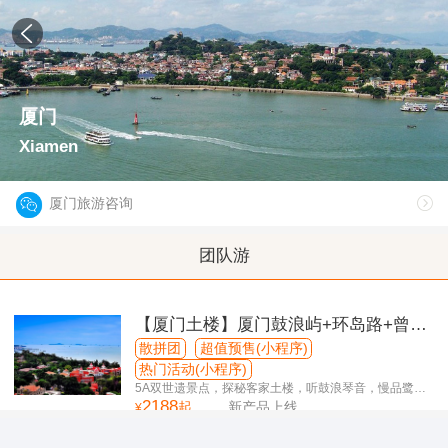
厦门
Xiamen
厦门旅游咨询
团队游
【厦门土楼】厦门鼓浪屿+环岛路+曾厝
垵+南普陀+健康步道+云水谣土楼4日游
散拼团
超值预售(小程序)
热门活动(小程序)
5A双世遗景点，探秘客家土楼，听鼓浪琴音，慢品鹭岛
2188
风情！
起
新产品上线
¥