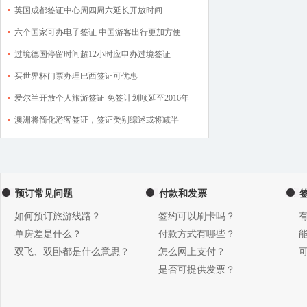
英国成都签证中心周四周六延长开放时间
六个国家可办电子签证 中国游客出行更加方便
过境德国停留时间超12小时应申办过境签证
买世界杯门票办理巴西签证可优惠
爱尔兰开放个人旅游签证 免签计划顺延至2016年
澳洲将简化游客签证，签证类别综述或将减半
预订常见问题
付款和发票
如何预订旅游线路？
签约可以刷卡吗？
单房差是什么？
付款方式有哪些？
双飞、双卧都是什么意思？
怎么网上支付？
是否可提供发票？