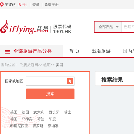
宁波站
[切换]
|
登录
|
免费注册
全部产品
全部旅游产品分类
首 页
出境旅游
国内
当前位置：
飞扬旅游网
>>
签证
>>
美国
搜索结果
国家或地区
英国
法国
意大利
西班牙
瑞士
德国
菲律宾
荷兰
印度
印度尼西亚
俄罗斯
柬埔寨