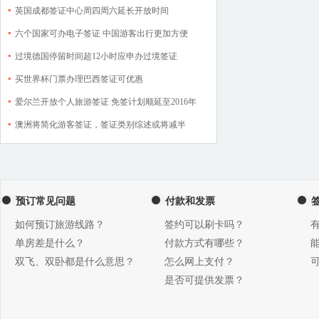
英国成都签证中心周四周六延长开放时间
六个国家可办电子签证 中国游客出行更加方便
过境德国停留时间超12小时应申办过境签证
买世界杯门票办理巴西签证可优惠
爱尔兰开放个人旅游签证 免签计划顺延至2016年
澳洲将简化游客签证，签证类别综述或将减半
预订常见问题
付款和发票
如何预订旅游线路？
签约可以刷卡吗？
单房差是什么？
付款方式有哪些？
双飞、双卧都是什么意思？
怎么网上支付？
是否可提供发票？