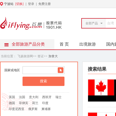
宁波站
[切换]
|
登录
|
免费注册
全部产品
全部旅游产品分类
首 页
出境旅游
国内
当前位置：
飞扬旅游网
>>
签证
>>
加拿大
搜索结果
国家或地区
英国
法国
意大利
西班牙
瑞士
德国
菲律宾
荷兰
印度
印度尼西亚
俄罗斯
柬埔寨