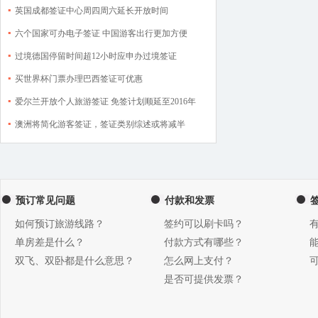
英国成都签证中心周四周六延长开放时间
六个国家可办电子签证 中国游客出行更加方便
过境德国停留时间超12小时应申办过境签证
买世界杯门票办理巴西签证可优惠
爱尔兰开放个人旅游签证 免签计划顺延至2016年
澳洲将简化游客签证，签证类别综述或将减半
预订常见问题
付款和发票
如何预订旅游线路？
签约可以刷卡吗？
单房差是什么？
付款方式有哪些？
双飞、双卧都是什么意思？
怎么网上支付？
是否可提供发票？