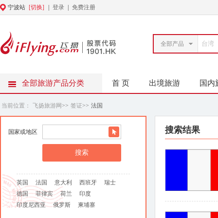
宁波站
[切换]
|
登录
|
免费注册
全部产品
全部旅游产品分类
首 页
出境旅游
国内
当前位置：
飞扬旅游网
>>
签证
>>
法国
搜索结果
国家或地区
英国
法国
意大利
西班牙
瑞士
德国
菲律宾
荷兰
印度
印度尼西亚
俄罗斯
柬埔寨