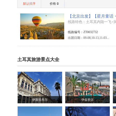
默认排序
价格
【北京出发】【星月童话・
线路特色：土耳其内陆一飞+
线路编号：ZT0032732
出团日期：09-08,10-13,11-03...
土耳其旅游景点大全
伊斯坦布尔
伊兹密尔