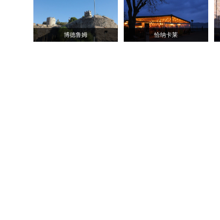
博德鲁姆
恰纳卡莱