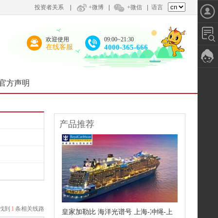
投资者关系
|
+微博
|
+微信
|
语言
欢迎使用
09:00~21:30
在线客服
4000-365-666
官方声明
产品推荐
找到
1
条相关线路
皇家加勒比 海洋光谱号 上海-冲绳-上