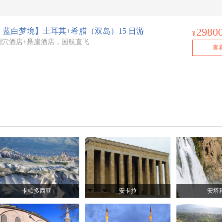
2980
蓝白梦境】土耳其+希腊（双岛）15 日游
¥
洞穴酒店+悬崖酒店，国航直飞
查
卡帕多西亚
安卡拉
安塔