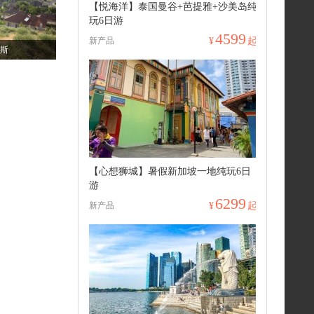
【悦海洋】泰国曼谷+芭提雅+沙美岛纯
玩6日游
4599
新产品
¥
起
斯
【心想狮城】暑假新加坡一地纯玩6日
游
6299
新产品
¥
起