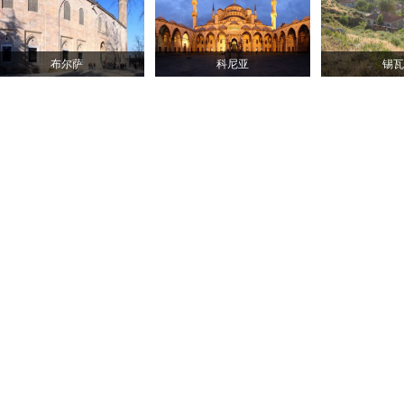
布尔萨
科尼亚
锡瓦