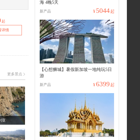
海 4晚5天
5044
新产品
¥
起
0
起
看详情
【心想狮城】暑假新加坡一地纯玩5日
更多景点
游
6399
新产品
¥
起
利亚