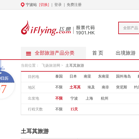
宁波站
[切换]
|
登录
|
免费注册
全部产品
全部旅游产品分类
首 页
出境旅游
当前位置：
飞扬旅游网
>
土耳其旅游
泰国
日本
南亚
东南亚
国外海岛
目的地
07
不限
土耳其
埃及
南非
突尼斯
约
地区
出发地
不限
宁波
上海
杭州
行程天数
不限
15天
土耳其旅游