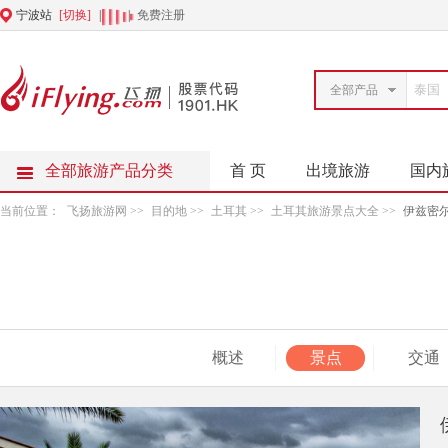
宁波站
[切换]
|
|
免费注册
全部产品
全部旅游产品分类
首 页
出境旅游
国内
当前位置：
飞扬旅游网
>>
目的地
>>
土耳其
>>
土耳其旅游景点大全
>>
伊兹密
概述
景点
交通