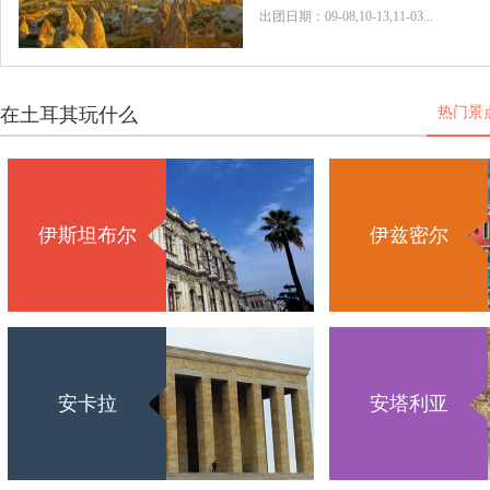
出团日期：09-08,10-13,11-03...
在土耳其玩什么
热门景
伊斯坦布尔
伊兹密尔
安卡拉
安塔利亚