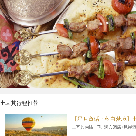
土耳其行程推荐
【星月童话・蓝白梦境】土
土耳其内陆一飞+洞穴酒店+悬崖