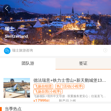
瑞士
Switzerland
瑞士旅游咨询
团队游
签证
德法瑞意+铁力士雪山+新天鹅城堡13日
全景之旅
飞扬自组团
热门活动(小程序)
飞扬自营(小程序)
飞扬领队+境外中文导游 · 双重服务更安心；往返直飞，
17999
轻松开启欧洲之旅
起
新产品上线
¥
当季热点