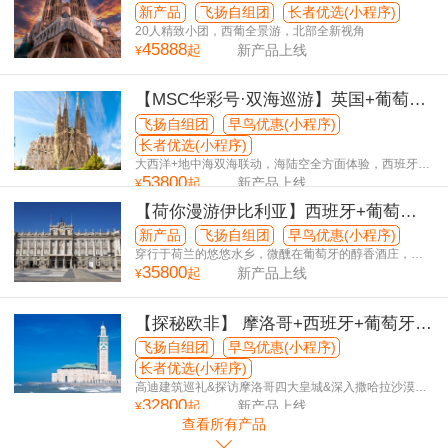
+葡萄牙深度大环线22日游
新产品
飞扬自组团
长者优选(小程序)
20人精致小团，西葡全景游，北部全新视角
45888
起
新产品上线
¥
【MSC华彩号·双海巡游】英国+葡萄牙
+西班牙深度+马略卡岛25日游
飞扬自组团
早鸟优惠(小程序)
长者优选(小程序)
大西洋+地中海双海联动，海陆空全方面体验，西班牙北
53800
部小众秘境
起
新产品上线
¥
【荷你漫游伊比利亚】西班牙+葡萄牙
+荷兰纯玩16日游
新产品
飞扬自组团
早鸟优惠(小程序)
穿行于荷兰的悠悠水乡，微醺在葡萄牙的醇香酒庄，终
35800
章于西班牙的恢弘皇宫——一次旅行，三种欧洲灵魂。
起
新产品上线
¥
【探秘欧非】 摩洛哥+西班牙+葡萄牙三
国深度20日游
飞扬自组团
早鸟优惠(小程序)
长者优选(小程序)
高迪建筑巡礼&探访摩洛哥四大皇城&深入撒哈拉沙漠&
32800
杜罗河谷游船
起
新产品上线
¥
查看所有产品