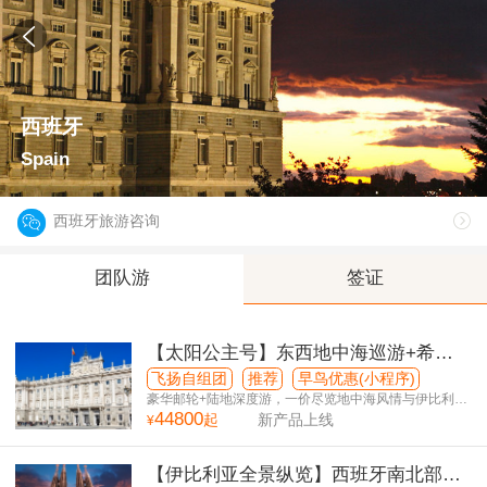
西班牙
Spain
西班牙旅游咨询
团队游
签证
【太阳公主号】东西地中海巡游+希西
葡深度游5国21日游
飞扬自组团
推荐
早鸟优惠(小程序)
豪华邮轮+陆地深度游，一价尽览地中海风情与伊比利亚
44800
经典
起
新产品上线
¥
【伊比利亚全景纵览】西班牙南北部