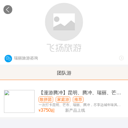
瑞丽
Ruili
瑞丽旅游咨询
团队游
【漫游腾冲】昆明、腾冲、瑞丽、芒市
双飞双动6日游
散拼团
家庭游
推荐
一次打卡昆明、芒市、瑞丽、腾冲，尽享边城年味风
3750
情！
起
新产品上线
¥