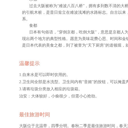
过去大阪被称为“难波八百八桥”，拥有多到数不清的大
的引航木桩，是昔日耸立在难波浅滩的水路标志。自古以来
系。
食都
日本有句俗语，“穿倒京都，吃倒大阪”，意思是京都人
现出两个地方的典型性格。愿意为美味花费心思、时间和金
是日本代表的美食之都，到了被誉为“天下厨房”的道顿堀，就
温馨提示
1.自来水是可以即时饮用的。
2.卫生间全部是水洗型。卫生间内有“音姬”的按钮，可以掩盖
3.
请将垃圾分类放入相应的垃圾箱。
治安：
大体较好，小偷很少，但需小心抢劫。
最佳旅游时间
大阪位于北温带，四季分明。春秋二季是最佳旅游时间，春天