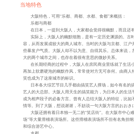
当地特色
大阪特色，可用“乐都、商都、水都、食都”来概括：
乐都与商都
在日本，一提到大阪人，大家都会觉得很幽默，而且还
实际上，大阪人的幽默细胞，是有一定历史渊源的。古
容，从而发展成较大的商人城市。当时的大阪与京都、江户
些暴发户气质。大阪人却不以为意、自得其乐。总体来说，
大的两个城市之间，也存在着很有意思的微妙关系。
在长期经商的过程中，大阪人在庶民商业里练就了生活小
再加上软磨硬泡的幽默作风，常常使对方无可奈何。由商人
笑也成为了这座城市的标识。
日本各大综艺节目几乎都由搞笑艺人撑场，如今有名的搞
艺人的大总部。大阪人用天生的搞笑能力，为日本人的生活
成为相声段子的必备方言。曾有人总结大阪人的特征，比如
情等。到了大阪，想说谢谢，不妨说一句大阪方言的おおきに（
大阪还拥有着日本独一无二的“笑店街”。在大阪市中心难
场”等大量滑稽表演场所。这些滑稽表演场所不但有名角担纲
和综合游艺中心。
水都