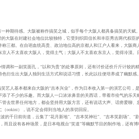
有一种期待感。大阪被称作搞笑之城，似乎每个大阪人都具备搞笑的天赋
时的大阪在封建社会地位比较独特，它受到织田信长和丰臣秀吉两代权臣
并称三都。在自诩血统高贵、政治地位高的京都人和江户人看来，大阪商
东京人不太喜欢大阪人，觉得土气；大阪人不太喜欢东京人，觉得冷漠。
情调和一副笑面孔，“以和为贵”的处事原则，还有讨价还价斤斤计较的
特色衍生出大阪人独到生活方式和说话习惯，长此以往便培养成了幽默感
笑艺人基本都来自大阪的“吉本兴业”，作为日本收入第一的演艺公司，
平添了不少的乐趣。而大阪人一口浓浓鼻音的关西话，带着市侩气的乐天
不管去世界任何地方，都会坚持用大阪方言，还有说话大声、话痨爱聊、
ookini），说不定会得到当地人的亲切回应。
波的千日前街道，云集了“花月新地”、“吉本笑神社”、“吉本笑剧场”、“
，而且设有各种场景，是日本电视台“笑道”等幽默节目的制作地，还有博