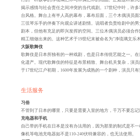
揭示感情与社会责任之间冲突的当代戏剧。17世纪中叶，许多
台风格。舞台上有半人高的幕布，幕布后面，三个木偶演员面
三弦琴乐手的伴奏下向观众讲述剧情。说唱者负责给剧中的男
剧本，但他有充足的即兴发挥的空间。三位木偶演员必须合作
精工细做出来的。这种艺术于19世纪末被命名为“净琉璃文乐木
大阪歌舞伎
歌舞伎是日本所独有的一种戏剧，也是日本传统艺能之一。在日
化遗产。现代歌舞伎的特征是布景精致、舞台机关复杂，演员
于17世纪江户初期，1600年发展为成熟的一个剧种，演员只有
生活服务
习俗
不管到了日本的哪里，只要是需要入室的地方，千万不要忘记
充电器和手机
自己带的手机在日本是没有办法用的，因为那里的制式是不一
像机等电池充电器如不是
110-240
伏特兼容的，也无法使用。