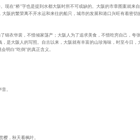
桥。现在“桥”字也是提到水都大阪时所不可或缺的。大阪的市章图案就来
，大阪的繁荣离不开水运和来往的船只，城市的发展和港口兴旺有着密切
为了锦衣华裳，不惜倾家荡产；大阪人为了追求美食，不惜吃穷自己，夸
钱，是大阪人的写照。自古以来，大阪就有丰富的山珍海味，时至今日，
会明白“吃倒”的真正含义。
声音。
赏樱，秋天看枫叶。