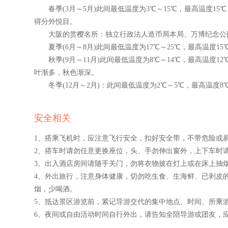
春季(3月～5月)此间最低温度为3℃～15℃，最高温度1
得分外悦目。
大阪的赏樱名所：独立行政法人造币局本局、万博纪念公园
夏季(6月～8月)此间最低温度为17℃～25℃，最高温度1
秋季(9月～11月)此间最低温度为8℃～14℃，最高温度1
叶渐多，秋色渐深。
冬季(12月～2月)：此间最低温度为2℃～5℃，最高温度8
安全相关
1、搭乘飞机时，应注意飞行安全，扣好安全带，不带危险或
2、搭车时请勿任意更换座位，头、手勿伸出窗外，上下车时
3、出入酒店房间请随手关门，勿将衣物披在灯上或在床上抽
4、外出旅行，注意身体健康，切勿吃生食、生海鲜、已剥皮
烟，少喝酒。
5、抵达景区游览前，紧记导游交代的集中地点、时间、所乘
6、夜间或自由活动时间自行外出，请告知全陪导游或团友，