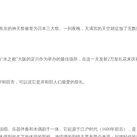
东京的神天祭被誉为日本三大祭。一到夜晚，天满宫的天空就绽放了无数
“水之都”大阪的淀川作为举办的最佳场所，在这一天发射
2
万发礼花来庆
岸和田市，可以说它是岸和田人们最爱的祭礼。
唱、乐器伴奏和木偶剧于一体。它起源于江户时代（1600年前后），是1
木偶剧的名字所体现的那样，净琉璃的剧情主要有两个来源：封建时代的