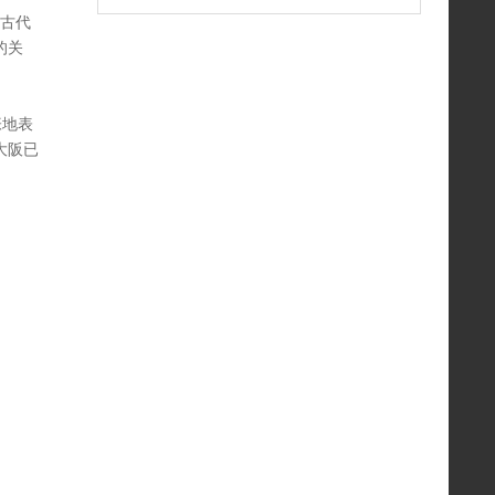
自古代
的关
张地表
大阪已