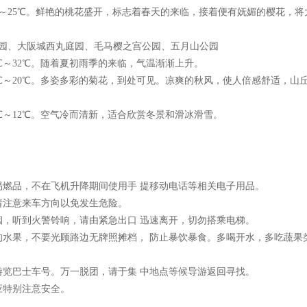
5℃～25℃。鲜艳的桃花盛开，标志着春天的来临，接着便有妩媚的樱花，将
、大阪城西丸庭园、毛马樱之宫公园、五月山公园
5℃～32℃。随着夏初雨季的来临，气温渐渐上升。
2℃～20℃。多姿多彩的菊花，到处可见。凉爽的秋风，使人倍感舒适，山
℃～12℃。空气冷而清新，适合欣赏冬景和滑冰滑雪。
易燃品，不在飞机升降期间使用手 提移动电话等相关电子用品。
请注意来车方向以免发生危险。
烟，听到火警铃响，请由紧急出口 迅速离开，切勿搭乘电梯。
的水果，不要光顾路边无牌照摊档， 防止暴饮暴食。多喝开水，多吃蔬果
游览巴士车号。万一脱团，请于集 中地点等候导游返回寻找。
应特别注意安全。