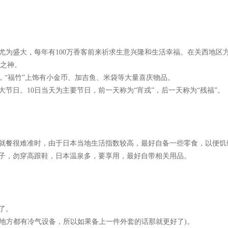
尤为盛大，每年有100万香客前来祈求生意兴隆和生活幸福。在关西地区
业之神。
，“福竹”上饰有小金币、加吉鱼、米袋等大量喜庆物品。
节日。10日当天为主要节日，前一天称为“宵戎”，后一天称为“残福”。
就餐很难准时，由于日本当地生活指数较高，最好自备一些零食，以便饥
子，勿穿高跟鞋，日本温泉多，要享用，最好自带相关用品。
了。
多地方都有冷气设备，所以如果备上一件外套的话那就更好了)。