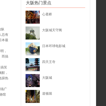
大阪热门景点
心斋桥
。
的纵
大阪城天守阁
人总有
日本最
日本环球电影城
精明，
。而搞
四天王寺
是搞笑
幽默，
大阪城
急躁热
剧场广
道顿堀
物馆