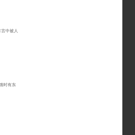
方言中被人
饿时有东