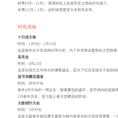
秋季(9月～11月)：薄薄的短上衣或毛衣之类的外衣就了。
冬季(12月～2月)：这时候需要穿大衣和毛衣等。
特色体验
十日戎大祭
时间：
1
月
9
日
—1
月
11
日
这是每年在今宫戎神社举行的，为了祈求商业繁荣的大型祭典
圣灵会
时间：
4
月
22
日
这是在四天王寺举办的佛教盛会，是为了纪念圣德太子诞辰的
造币局樱花通道
时间：四月中旬
每年
4
月中旬的一周左右，随着樱花的盛开，造币局内的道路
120
多年历史，是大阪人春天赏樱花的胜地。
大阪相扑大会
时间：
3
月中旬
这是大阪每年都花费大量财力物力来举办的大型体育赛事。一