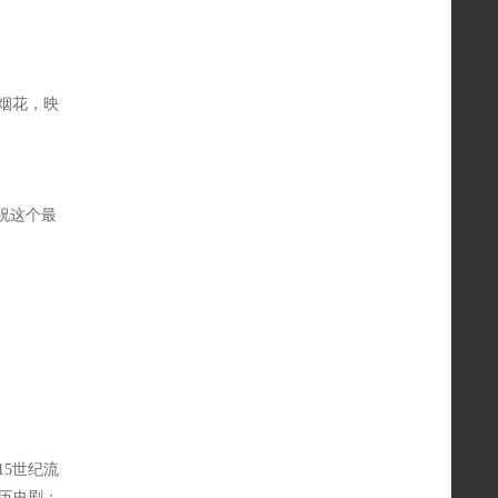
烟花，映
祝这个最
5世纪流
历史剧；