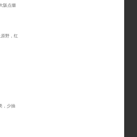
大阪点缀
丘原野，红
类，少抽