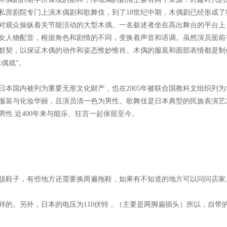
私营剧院专门上演木偶剧和歌舞伎，到了18世纪中期，木偶剧已经形成了
对观众操纵着关节能活动的大型木偶。一名叙述者坐在高出舞台的平台上
女人物配音，根据角色和剧情的不同，变换着声音和语调。虽然演员面前
默契，以保证木偶的动作和姿态惟妙惟肖。木偶的服装和面部表情都是制
偶戏”。
本国内被列为重要无形文化财产，也在2005年被联合国教科文组织列为
服装与化妆华丽，且演员清一色为男性。歌舞伎是日本典型的民族表演艺
男性.近400年来与能乐、狂言一起保留至今。
脱鞋子，有些地方还需要换两遍拖鞋，如果有不知道的地方可以问问店家
样的。另外，日本的电压为
110
伏特，（主要是两脚扁插头）所以，自带