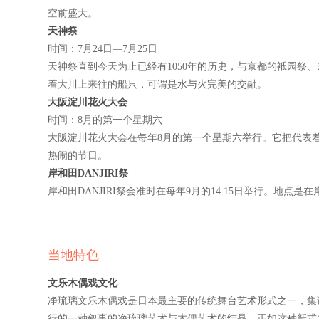
空前盛大。
天神祭
时间：
7
月
24
日
—7
月
25
日
天神祭直到今天为止已经有
1050
年的历史，与京都的袛园祭、
着大川上来往的船只，可谓是水与火完美的交融。
大阪淀川花火大会
时间：
8
月的第一个星期六
大阪淀川花火大会在每年
8
月的第一个星期六举行。它把代表着
热闹的节日。
岸和田
DANJIRI
祭
岸和田
DANJIRI
祭会准时在每年
9
月的
14.15
日举行。地点是在
当地特色
文乐木偶戏文化
净琉璃文乐木偶戏是日本最主要的传统舞台艺术形式之一，集说
行的一种叙事的净琉璃艺术与木偶艺术的结晶。正如这种新式