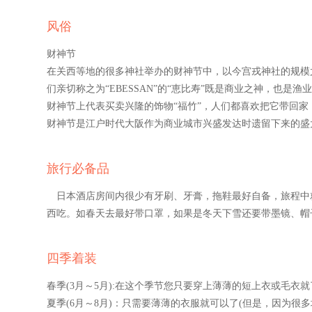
风俗
财神节
在关西等地的很多神社举办的财神节中，以今宫戎神社的规模
们亲切称之为“EBESSAN”的“恵比寿”既是商业之神，也是渔
财神节上代表买卖兴隆的饰物“福竹”，人们都喜欢把它带回家
财神节是江户时代大阪作为商业城市兴盛发达时遗留下来的盛大
旅行必备品
日本酒店房间内很少有牙刷、牙膏，拖鞋最好自备，旅程中
西吃。如春天去最好带口罩，如果是冬天下雪还要带墨镜、帽
四季着装
春季(3月～5月):在这个季节您只要穿上薄薄的短上衣或毛衣就
夏季(6月～8月)：只需要薄薄的衣服就可以了(但是，因为很