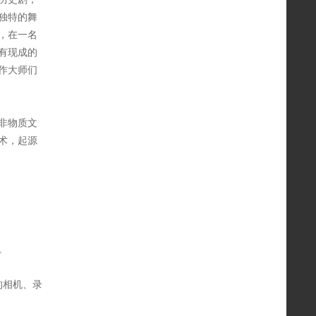
独特的舞
，在一名
有现成的
作大师们
非物质文
术，起源
。
的相机、录