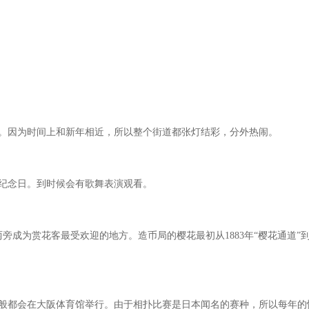
。因为时间上和新年相近，所以整个街道都张灯结彩，分外热闹。
纪念日。到时候会有歌舞表演观看。
两旁成为赏花客最受欢迎的地方。造币局的樱花最初从
1883
年
“
樱花通道
”
般都会在大阪体育馆举行。由于相扑比赛是日本闻名的赛种，所以每年的