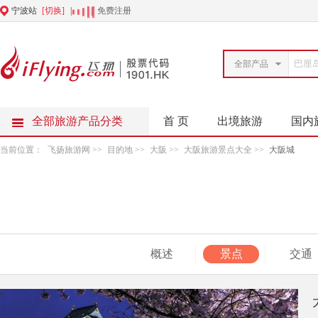
宁波站
[切换]
|
|
免费注册
全部产品
全部旅游产品分类
首 页
出境旅游
国内
当前位置：
飞扬旅游网
>>
目的地
>>
大阪
>>
大阪旅游景点大全
>>
大阪城
概述
景点
交通