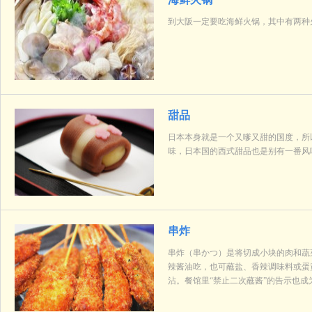
到大阪一定要吃海鲜火锅，其中有两种
甜品
日本本身就是一个又嗲又甜的国度，所
味，日本国的西式甜品也是别有一番风
串炸
串炸（串かつ）是将切成小块的肉和蔬
辣酱油吃，也可蘸盐、香辣调味料或蛋
沾。餐馆里“禁止二次蘸酱”的告示也