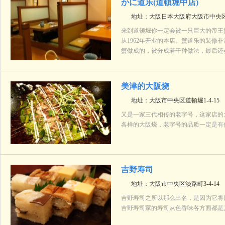
かに道乐(道頓堀中店)
地址：大阪日本大阪府大阪市中央区道
来到道顿堀你一定会被一只巨大的帝王
从1962年开业的本店。蟹道乐的装
蟹做成的，被分成若干种做法，最后还
美津的大阪烧
地址：大阪市中央区道頓堀1-4-15
又是一家三代相传的老字号，这家店的
各样的大阪烧，老字号的品质一定是有
吉野寿司
地址：大阪市中央区淡路町3-4-14
吉野寿司之所以那么出名，是因为它将
吉野寿司家的寿司从色香味各方面都是