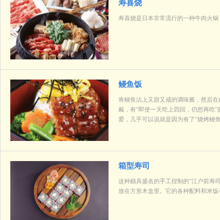
寿喜烧
寿喜烧是日本非常流行的一种牛肉火锅
鳗鱼饭
将鳗鱼沾上又甜又咸的调味酱，然后在
戴，有“即使一天吃上四回，仍想再吃
爱，几乎可以说就是因为有了“烧烤鳗鱼
箱型寿司
这种颇具盛名的手工捏制的“江户前寿
放在方形木盒里。它的各种配料和米饭