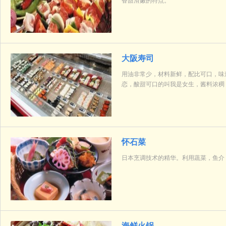
香甜滑嫩的特点。
大阪寿司
用油非常少，材料新鲜，配比可口，味
恋，酸甜可口的叫我是女生，酱料浓稠
怀石菜
日本烹调技术的精华。利用蔬菜，鱼介
海鲜火锅