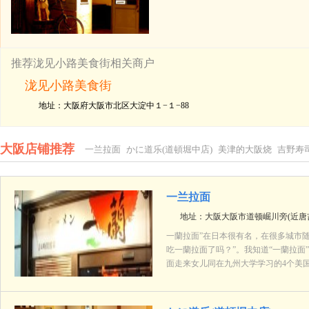
推荐泷见小路美食街相关商户
泷见小路美食街
地址：大阪府大阪市北区大淀中１−１−88
大阪店铺推荐
一兰拉面
かに道乐(道頓堀中店)
美津的大阪烧
吉野寿
本家柴藤
一兰拉面
地址：大阪大阪市道顿崛川旁(近唐
一蘭拉面”在日本很有名，在很多城市随
吃一蘭拉面了吗？”。我知道“一蘭拉
面走来女儿同在九州大学学习的4个美