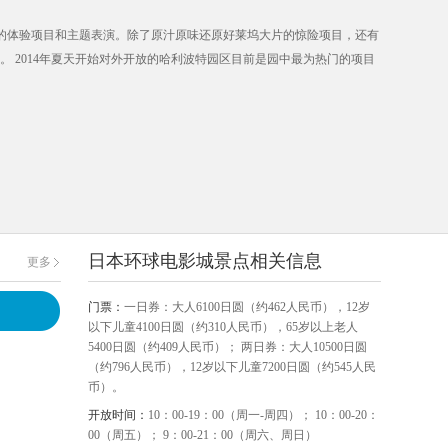
多的体验项目和主题表演。除了原汁原味还原好莱坞大片的惊险项目，还有
可见。 2014年夏天开始对外开放的哈利波特园区目前是园中最为热门的项目
日本环球电影城景点相关信息
更多
门票：
一日券：大人6100日圆（约462人民币），12岁
以下儿童4100日圆（约310人民币），65岁以上老人
5400日圆（约409人民币）； 两日券：大人10500日圆
（约796人民币），12岁以下儿童7200日圆（约545人民
币）。
开放时间：
10：00-19：00（周一-周四）； 10：00-20：
00（周五）； 9：00-21：00（周六、周日）