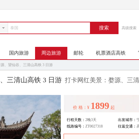
搜索
高级搜索
国内旅游
周边旅游
邮轮
机票酒店高铁
源、望仙谷、三清山高铁 3 日游
三清山高铁 3 日游
打卡网红美景：婺源、三
1899
价 格：¥
起
行程天数：
2晚3天
出发城市：
线路编号：
ZT0027318
往返交通：