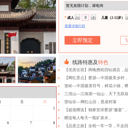
*
成人
儿童（2-12岁）
查看详细行程
线路特惠及
特色
【优质住宿】两晚携程四钻酒店，
【网红景点】婺源---中国最美乡村
篁岭---中国最美符号，鲜花小镇，
三清山---江南第一仙山，天下无双
四
五
六
望仙谷---网红山谷，悬崖村落
1
【超值赠送】独家安排婺源“徽宴”
赠送每人每天一瓶矿泉水 ;
6
7
8
【品质之旅】全程一车一导，不走