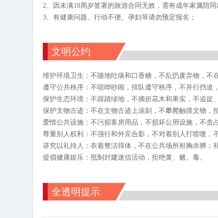
2、因未满18周岁签署的旅游合同无效，需有成年家属陪
3、有健康问题、行动不便、孕妇等请勿预定报名；
文明公约
维护环境卫生：不随地吐痰和口香糖，不乱扔废弃物，不
遵守公共秩序：不喧哗吵闹，排队遵守秩序，不并行挡道
保护生态环境：不踩踏绿地，不摘折花木和果实，不追捉
保护文物古迹：不在文物古迹上涂刻，不攀爬触摸文物，
爱惜公共设施：不污损客房用品，不损坏公用设施，不贪
尊重别人权利：不强行和外宾合影，不对着别人打喷嚏，
讲究以礼待人：衣着整洁得体，不在公共场所袒胸赤膊；
提倡健康娱乐：抵制封建迷信活动，拒绝黄、赌、毒。
全透明提示