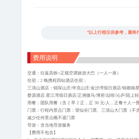
*以上行程仅供参考，最终
费用说明
交通：往返高铁+正规空调旅游大巴（一人一座）
住宿：2 晚携程四钻酒店住宿；
三清山酒店：锦琛山庄/华克山庄/金沙湾假日酒店/锦都南星
婺源酒店:星江湾假日酒店/正洲微马/博府/喆啡/沁庐/陌上
用餐：团队用餐（含 2 早 2 正，正 30 元/人，正餐
门票：行程内景点门票：望仙谷门票、三清山大门票（不
减少任何景点概不退门票
导游：含当地导游服务
【费用不包含】