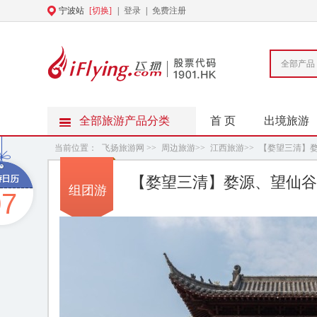
宁波站
[切换]
|
登录
|
免费注册
全部产品
全部旅游产品分类
首 页
出境旅游
当前位置：
飞扬旅游网
>>
周边旅游
>>
江西旅游
>>
【婺望三清】婺
【婺望三清】婺源、望仙谷、
组团游
07