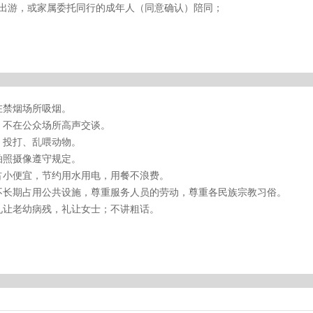
同出游，或家属委托同行的成年人（同意确认）陪同；
在禁烟场所吸烟。
，不在公众场所高声交谈。
、投打、乱喂动物。
拍照摄像遵守规定。
占小便宜，节约用水用电，用餐不浪费。
不长期占用公共设施，尊重服务人员的劳动，尊重各民族宗教习俗。
礼让老幼病残，礼让女士；不讲粗话。