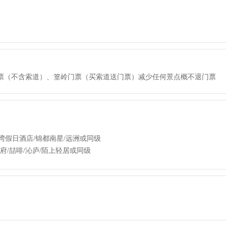
票（不含索道）、篁岭门票（买索道送门票）减少任何景点概不退门票
假日酒店/锦都南星/远洲或同级
/喆啡/沁庐/陌上轻居或同级