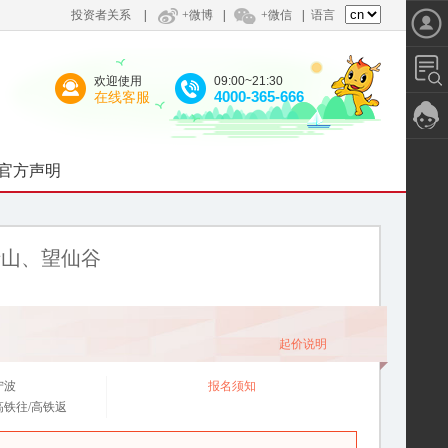
投资者关系
|
+微博
|
+微信
|
语言
欢迎使用
09:00~21:30
4000-365-666
在线客服
官方声明
清山、望仙谷
起价说明
宁波
报名须知
高铁往/高铁返