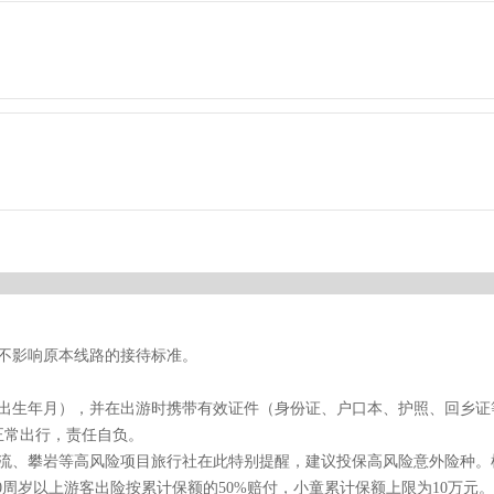
不影响原本线路的接待标准。
孩出生年月），并在出游时携带有效证件（身份证、户口本、护照、回乡证
正常出行，责任自负。
漂流、攀岩等高风险项目旅行社在此特别提醒，建议投保高风险意外险种。
70周岁以上游客出险按累计保额的50%赔付，小童累计保额上限为10万元