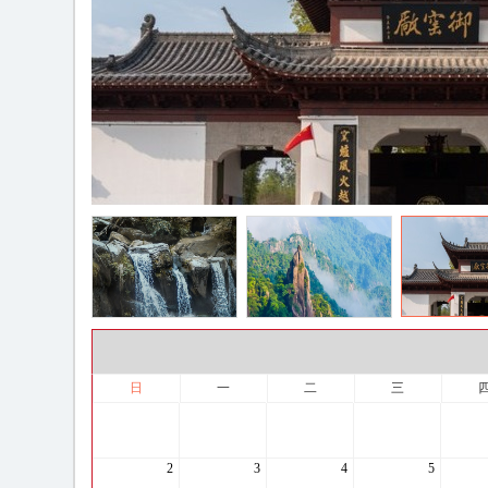
日
一
二
三
2
3
4
5