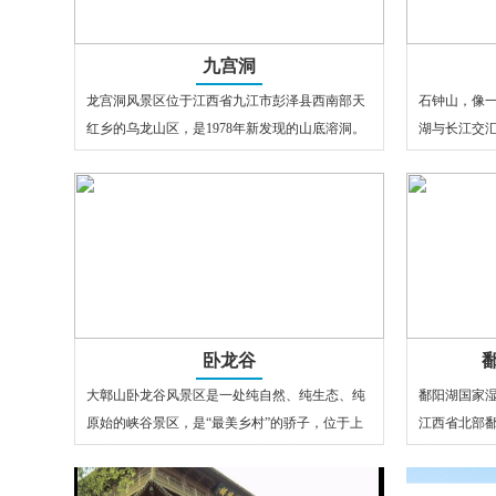
九宫洞
龙宫洞风景区位于江西省九江市彭泽县西南部天
石钟山，像
红乡的乌龙山区，是1978年新发现的山底溶洞。
湖与长江交
因山洞酷似古典小说《西游记》中所…
列为世界文
卧龙谷
大鄣山卧龙谷风景区是一处纯自然、纯生态、纯
鄱阳湖国家
原始的峡谷景区，是“最美乡村”的骄子，位于上
江西省北部
饶市婺源县。卧龙谷静卧在大鄣山脉，…
流、草州、