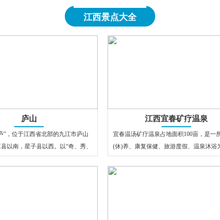
江西景点大全
庐山
江西宜春矿疗温泉
庐”，位于江西省北部的九江市庐山
宜春温汤矿疗温泉占地面积100亩，是一
江县以南，星子县以西。以“奇、秀、
(休)养、康复保健、旅游度假、温泉沐浴
于世，大山、大江、大…
的多功能综合性疗养院。院内绿树成…