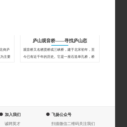
庐山观音桥——寻找庐山恋
北倚庐
观音桥又名栖贤桥或三峡桥，建于北宋初年，至
池为主要
今已有近千年的历史。它是一座石造单孔桥，桥
面铺以大石，两侧砌有石栏，桥孔内圈由…
加入我们
飞扬公众号
诚聘英才
扫描微信二维码关注我们