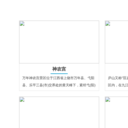
神农宫
万年神农宫景区位于江西省上饶市万年县、弋阳
庐山又称“匡
县、乐平三县(市)交界处的黄天峰下，紧邻弋(阳)
区内，在九
万(年)公路，距万年县城20公…
险、雄”闻名