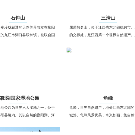
石钟山
三清山
一座玲珑剔透的天然美景耸立在鄱阳
属道教名山，位于江西省东北部德兴市、
汇的九江市湖口县双钟镇，被联合国
的交界处，是江西第一个世界自然遗产。
化景观。石钟山是中国千古奇…
以自然山岳风光称绝，以道教人文景观为
鄱阳湖国家湿地公园
龟峰
湿地公园为世界六大湿地之一，位于
龟峰，世界自然遗产，地处江西东北部的
鄱阳县境内。其以自然的鄱阳湖、河
城郊。龟峰风景优美，奇岚如画，集自然
泥滩、岛屿、泛滥地、池塘等…
纳人文风采，聚天下名山之险、幽、奇、