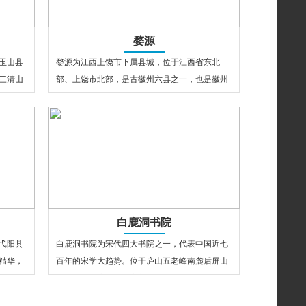
婺源
玉山县
婺源为江西上饶市下属县城，位于江西省东北
三清山
部、上饶市北部，是古徽州六县之一，也是徽州
…
文化的发祥地之一。婺源素有“书乡”、“…
白鹿洞书院
弋阳县
白鹿洞书院为宋代四大书院之一，代表中国近七
精华，
百年的宋学大趋势。位于庐山五老峰南麓后屏山
…
下。号为白鹿洞，其实并没有洞，只因四…