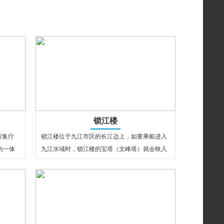
锁江楼
所集疗
锁江楼位于九江市区的长江边上，如要乘船进入
为一体
九江水域时，锁江楼的宝塔（文峰塔）就会映入
眼帘，因此，锁江楼就成为了九江的象征…