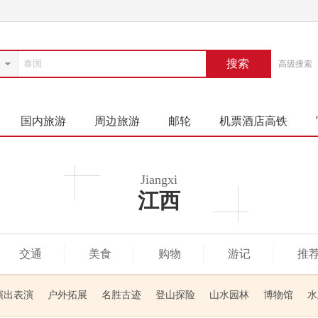
搜索
高级搜索
国内旅游
周边旅游
邮轮
机票酒店高铁
Jiangxi
江西
交通
美食
购物
游记
推
演出表演
户外拓展
名胜古迹
登山探险
山水园林
博物馆
水