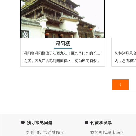
浔阳楼
浔阳楼浔阳楼位于江西九江市区九华门外的长江
柘林湖风景
之滨，因九江古称浔阳而得名，初为民间酒楼，
内，总面积3
至今已有1200多年历史，浔阳楼之名…
里湖区，有3
1
预订常见问题
付款和发票
如何预订旅游线路？
签约可以刷卡吗？