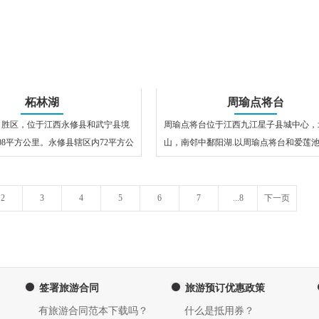
柘林湖
周瑜点将台
名胜区，位于江西永修县和武宁县境
周瑜点将台位于江西九江星子县城中心，
08平方公里。永修县辖区内72平方公
山，南邻中鄱阳湖.以周瑜点将台和爱莲
31个岛屿，是集游…
景点，展示三国历史文化和中国理学文…
2
3
4
5
6
7
...8
下一页
签署旅游合同
旅游预订优惠政策
有旅游合同范本下载吗？
什么是抵用券？