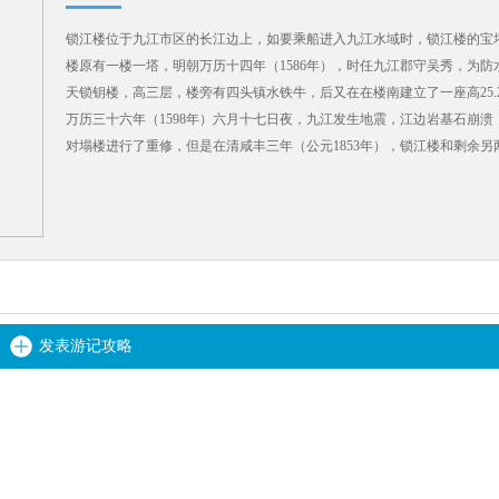
锁江楼位于九江市区的长江边上，如要乘船进入九江水域时，锁江楼的宝
楼原有一楼一塔，明朝万历十四年（1586年），时任九江郡守吴秀，为
天锁钥楼，高三层，楼旁有四头镇水铁牛，后又在在楼南建立了一座高25.
万历三十六年（1598年）六月十七日夜，九江发生地震，江边岩基石崩
对塌楼进行了重修，但是在清咸丰三年（公元1853年），锁江楼和剩余
影锁江。 1938年6月，文峰塔在日本侵略军的炮火之中，虽伤痕累累（三
址上又重建了锁江楼，占地1.8万平方米，并在九江长江大桥与文峰塔之间，新
次，重现了锁江楼的塔楼相依、铜牛镇水历史风貌。
发表游记攻略