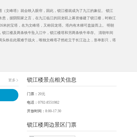
塔（文峰塔）就会映入眼帘，因此，锁江楼就成为了九江的象征。 锁江
防水患，据阴阳家之言，在九江临江的回龙矶上募资修建了锁江楼，时称江
26米的宝塔，名为文峰塔，又称回龙塔。塔内有木梯可盘旋而上。 明朝
溃，锁江楼及两条铁牛坠入江中，锁江楼塔和另两条铁牛幸存。 清朝年间
另两头铁在此罹难于战火，唯独文峰塔孑然屹立于长江边上，形单影只，塔
处弹痕、向江边倾斜76cm），但依旧耸立江边，雄姿挺拔。 解放后，在原
铸两座铜牛，每座铜牛长3.1米、高2.7米、宽1.5米，重达1.5吨，再
锁江楼景点相关信息
更多
门票：
20元
电话：
0792-8551982
开放时间：
8:00-17:30
锁江楼周边景区门票