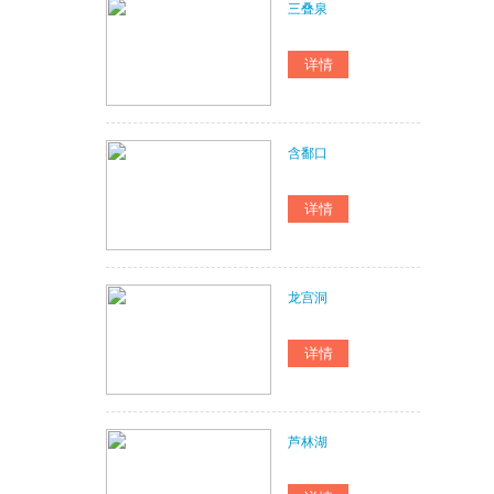
三叠泉
含鄱口
龙宫洞
芦林湖