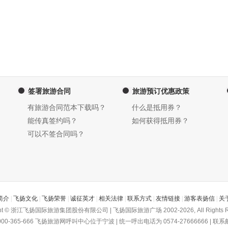
签署旅游合同
旅游预订优惠政策
有旅游合同范本下载吗？
什么是抵用券？
能传真签约吗？
如何获得抵用券？
可以不签合同吗？
简介
|
飞扬文化
|
飞扬荣誉
|
诚征英才
|
相关法律
|
联系方式
|
友情链接
|
游客表扬信
|
关
ght © 浙江飞扬国际旅游集团股份有限公司 | 飞扬国际旅游广场 2002-2026, All Rights R
-365-666
飞扬旅游网
呼叫中心位于宁波 | 统一呼出电话为 0574-27666666 | 联系邮箱为