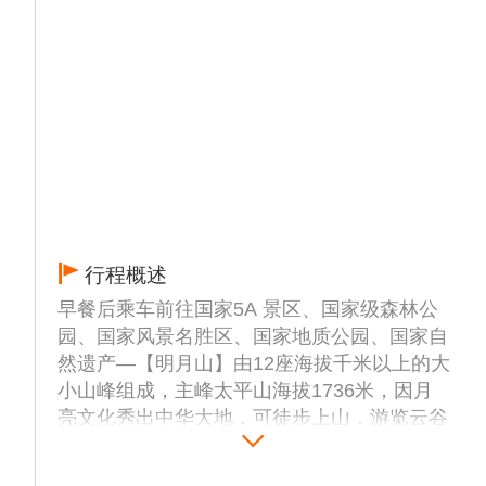
行程概述
早餐后乘车前往国家5A 景区、国家级森林公
园、国家风景名胜区、国家地质公园、国家自
然遗产—【明月山】由12座海拔千米以上的大
小山峰组成，主峰太平山海拔1736米，因月
亮文化秀出中华大地，可徒步上山，游览云谷
飞瀑、玲珑瀑、鱼鳞瀑、玉龙瀑、飞练瀑等景
点，也可（自行购买上行缆车上山80元/