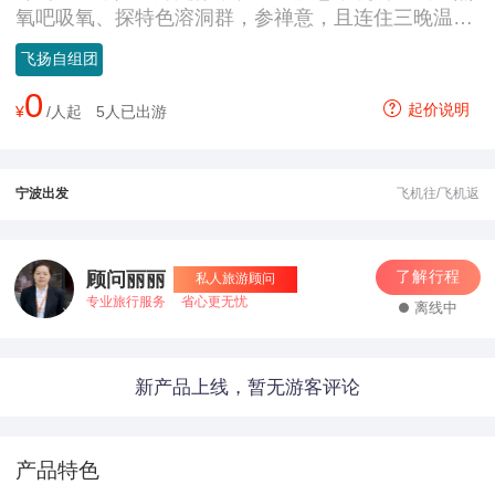
氧吧吸氧、探特色溶洞群，参禅意，且连住三晚温汤
镇酒店，寻觅富硒美食。
飞扬自组团
0
起价说明
¥
/人起
5人已出游
宁波出发
飞机往/飞机返
了解行程
顾问丽丽
私人旅游顾问
专业旅行服务
省心更无忧
离线中
新产品上线，暂无游客评论
产品特色