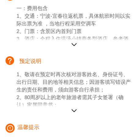
一：费用包含
1、交通：宁波-宜春往返机票，具体航班时间以实
际出票为准 ，当地行程采用空调车
2、门票：含景区内首到门票
3、酒店：全程入住温汤小镇商务型酒店，参考酒
店： 四季明月，玉盘或同级
4、餐饮：含3早 3正，3正餐餐标：团队餐25元/人
预定说明
5、导游：当地地接导游，无宁波全陪
6、小孩：2-12 岁（1.2 米以下）不占床，只含旅
1、敬请在预定时再次核对游客姓名、身份证号、
游车位、中餐、导游、产生其它费用敬请自理。
出行日期、目的地等相关信息；因游客填写错误产
生的责任和费用，须由游客自行承担；
二：费用不含：
2、80周岁以上的老年旅游者需其子女签署（确
1、不含景交费用：明月山(上行索道缆车80元/
认）家属同意书；
人，下行索道缆车70元/人，景区电瓶车30元/人
3、70周岁以上老人单独出游需其子女签署（确
（往返）
认）家属同意书；
2、不占床小孩不含酒店早餐，按照酒店挂牌价现
温馨提示
4、因未满18周岁签署的旅游合同无效，需有成年
场补费用，价格以酒店规定为准。
家属陪同出游，或家属委托同行的成年人（同意确