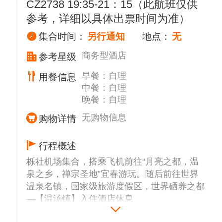
CZ2738 19:35-21：15（此航班仅供
参考，详细以具体出票时间为准）
集合时间：
另行通知
地点：
无
商务型酒店
参考星级
早餐：自理
用餐信息
中餐：自理
晚餐：自理
无购物信息
购物详情
行程概述
栎社机场集合，搭乘飞机前往“月亮之都，温
泉之乡，禅宗圣地”宜春游玩。随后前往世界
温泉名镇，国家级旅游度假区，世界硒养之都
—【温汤镇】入住酒店休息