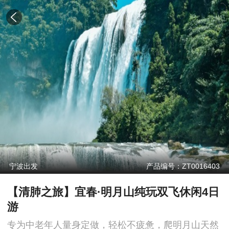
宁波出发
产品编号：ZT0016403
【清肺之旅】宜春·明月山纯玩双飞休闲4日
游
专为中老年人量身定做，轻松不疲惫，爬明月山天然