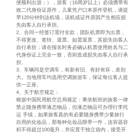
便顺利出游；），游客（16周岁以上）必须携带有
效二代身份证原件，儿童凭户口本原件登机，请提
早120分钟到达机场，误机或证件原因产生相应损
失由客人自行承担。
2、合同一经签订需付全款，团队机票即为出票，
不得更改、签转、退票。如需退票，其损失由客人
自行承担；请在报名时务必确认机票使用姓名与二
代身份证上完全一致，否则造成损失由客人自行承
担。
3、车辆同是空调车，有新有旧、有好有坏，差别
大。当地用车均选用空调旅游车，保证每位客人提
供一正座。
4、关于航空规定：
根据中国民用航空总局规定：乘坐航班的旅客一律
禁止随身携带液态物品，但液态物品可办理行李托
运 手续，如果旅客真的有必要随身携带少量旅行
自用的化妆品，那每种化妆品限带一件，连容器容
积不得超过100毫升，并应置于独立袋内，接受开