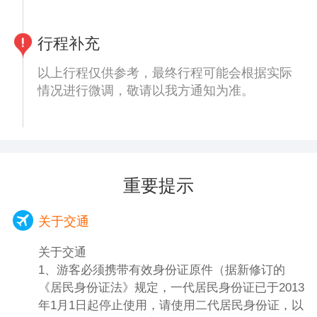
市区的山川风光，历史人文实物和图片。
午餐后前往后参观【袁山公园】，袁山公园是
行程补充
2009央视中秋晚会举办点。因大、小袁山而
名之，园中设置了百花园、珍稀植物园、水生
以上行程仅供参考，最终行程可能会根据实际
植物园、动物园、鸟语林、观光果园、梵音飞
情况进行微调，敬请以我方通知为准。
瀑、花台叠水等自然生态风景区；设置了览胜
阁、文澜阁、清风亭、松风亭、历史广场、名
人草堂、归田园居以及碑林、石刻等历史文化
景观区；设置了儿童乐园、欢乐广场、音乐花
园、攀岩、益寿园等休闲娱乐区。
重要提示
随后前往机场，结束富硒康养之旅，回到温馨
的家。
关于交通
关于交通
1、游客必须携带有效身份证原件（据新修订的
《居民身份证法》规定，一代居民身份证已于2013
年1月1日起停止使用，请使用二代居民身份证，以