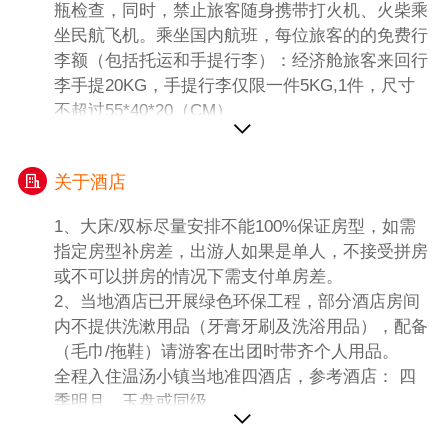
瓶检查，同时，禁止旅客随身携带打火机、火柴乘
坐民航飞机。乘坐国内航班，每位旅客的的免费行
李额（包括托运和手提行李）：经济舱旅客来回行
李手提20KG，手提行李仅限一件5KG,1件，尺寸
不超过55*40*20（CM）
关于酒店
1、大床/双标尽量安排不能100%保证房型，如需
指定房型补房差，出游人如果是单人，不接受拼房
或不可以拼房的情况下需支付单房差。
2、当地酒店已开展绿色环保工程，部分酒店房间
内不提供洗漱用品（牙膏牙刷及洗浴用品），配备
（毛巾/拖鞋）请游客在出团时带齐个人用品。
全程入住温汤小镇当地准四酒店，参考酒店： 四
季明月，玉盘或同级