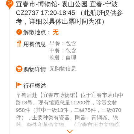
宜春市-博物馆- 袁山公园 宜春-宁波
D4
的道路，已经被阔扩的公路替代，弯弯曲曲一
CZ2737 17:20-18:45 （此航班仅供参
直修到了小山村，直朝云天而去。
考，详细以具体出票时间为准）
午餐后前往，【酌江溶洞风景区】分布着大小
10多个幽深曲折、各具特色的溶洞，组成了壮
解散地点：
无
观的酌江溶洞群，溶洞群分布在水位线上一、
早餐：包含
二百米处，有的长达10公里，犹如一条瑰丽的
用餐信息
中餐：包含
地下长廊。五颜六色的石钟乳、石笋、石柱密
晚餐：自理
布在曲折离奇的洞穴中，组成飞禽、走兽、人
物、花草、果木等诸般形状，千奇百怪，惟妙
无购物信息
购物详情
惟肖。。
适时回酒店，晚餐自理
行程概述
早餐后赴【宜春市博物馆】位于宜春市袁山中
路18号。现有馆藏总量11200件，珍贵文物
958件（其中一级13件，二级75件，三级870
件），主要种类有瓷器、陶器、青铜器、铁
器、杂件和革命文物。 《宜春市历史文物综
合展览》共分为5个展厅，展出宜春市10个县