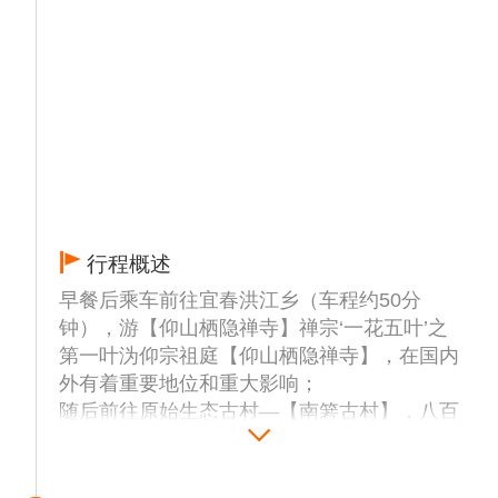
行程概述
早餐后乘车前往宜春洪江乡（车程约50分
钟），游【仰山栖隐禅寺】禅宗‘一花五叶’之
第一叶沩仰宗祖庭【仰山栖隐禅寺】，在国内
外有着重要地位和重大影响；
随后前往原始生态古村—【南箬古村】，八百
多年历史的-南箬古村，观赏千年古银杏，红
豆杉等珍贵树种，探秘“无癌长寿村”。位于明
月山东路古朴的山水间，过去类似茶马古道似