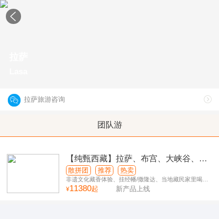
拉萨
Lasa
拉萨旅游咨询
团队游
【纯甄西藏】拉萨、布宫、大峡谷、巴
松措、桑耶寺、羊湖、纳木措 卧飞10日
散拼团
推荐
热卖
游
非遗文化藏香体验、挂经幡/撒隆达、当地藏民家里喝
11380
茶！
起
新产品上线
¥