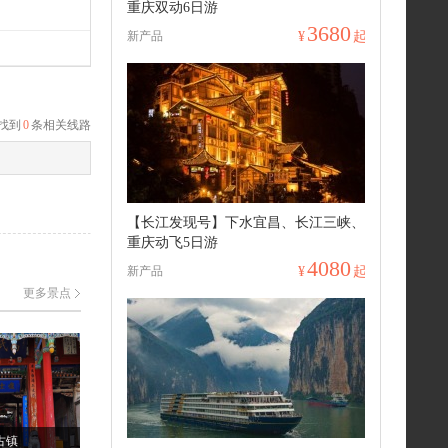
重庆双动6日游
3680
新产品
¥
起
找到
0
条相关线路
【长江发现号】下水宜昌、长江三峡、
重庆动飞5日游
4080
新产品
¥
起
更多景点
古镇