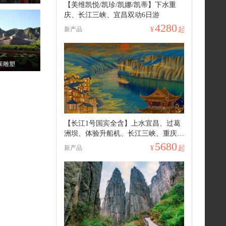
【美维凯悦/凯珍/凯娜/凯蒂】下水重
庆、长江三峡、宜昌双动6日游
4280
新产品
¥
起
亲雕塑
【长江1号国宾全含】上水宜昌、过葛
洲坝、体验升船机、长江三峡、重庆动
卧7日游
5680
新产品
¥
起