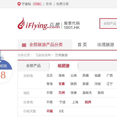
宁波站
[切换]
|
登录
|
免费注册
全部产品
全部旅游产品分类
首 页
出境旅游
当前位置：
飞扬旅游网
>
兰州旅游
全部产品
组团游
08
北京
海南
云南
西藏
福建
广西
目的地
青海
甘肃
陕西
新疆
河南
辽宁
不限
兰州
张掖
嘉峪关
敦煌
地区
出发地
不限
宁波
上海
杭州
行程天数
不限
8天