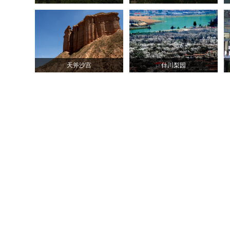
天斧沙宫
什川梨园