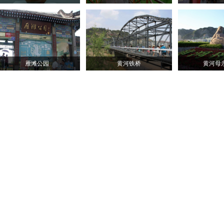
雁滩公园
黄河铁桥
黄河母