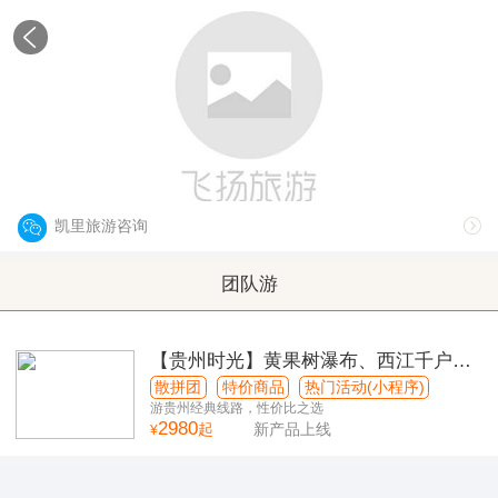
凯里
Kaili
凯里旅游咨询
团队游
【贵州时光】黄果树瀑布、西江千户苗
寨、荔波小七孔双飞5日游
散拼团
特价商品
热门活动(小程序)
游贵州经典线路，性价比之选
2980
起
新产品上线
¥