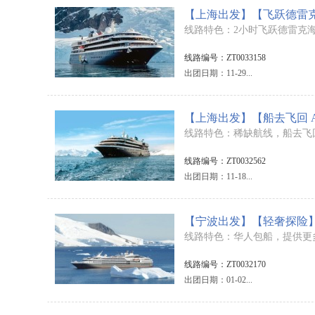
线路编号：ZT0033158
出团日期：11-29...
【上海出发】【船去飞回 A
线路特色：稀缺航线，船去飞回
线路编号：ZT0032562
出团日期：11-18...
线路编号：ZT0032170
出团日期：01-02...