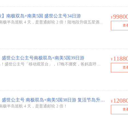
9980
】南极双岛+南美5国 盛世公主号34日游
¥
线路特色：盛世公主号邮轮，南极半岛巡航 4 天，是普通邮轮 2 倍！陆地段升级五星酒店！
查
1188
盛世公主公主号南极双岛+南美5国39日游
¥
线路特色：“躺着打卡南极半岛！盛世公主号「移动观景台」，17晚不挪窝，爸妈直呼太省心
查
1208
【上海出发】【舒逸航行】盛世公主号 南极双岛+南美5国38日游 复活节岛升级版
¥
极半岛巡航 4 天，是普通邮轮 2 倍！
查