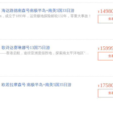
1498
海达路德南森号南极半岛+南美5国33日游
¥
uten，成立于1893年，运营极地探险邮轮132年，零重大事故！
查
1599
歌诗达赛琳娜号13国75日游
¥
线路特色：从璀璨的东方之珠——香港启航，途径亚洲度假胜地，探索南太平洋地区“接近天堂”的绝美海岛，巡游澳大利亚，抵达热情南美。
查
1758
欧若拉摩森号 南极半岛+南美5国35日游
¥
查