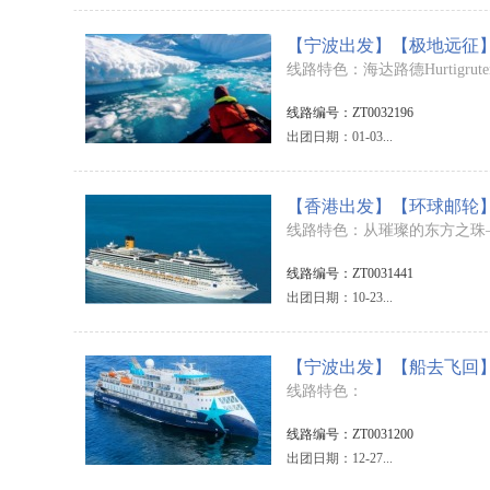
【宁波出发】【极地远征】
线路特色：海达路德Hurtigr
线路编号：ZT0032196
出团日期：01-03...
【香港出发】【环球邮轮】
线路编号：ZT0031441
出团日期：10-23...
【宁波出发】【船去飞回】
线路特色：
线路编号：ZT0031200
出团日期：12-27...