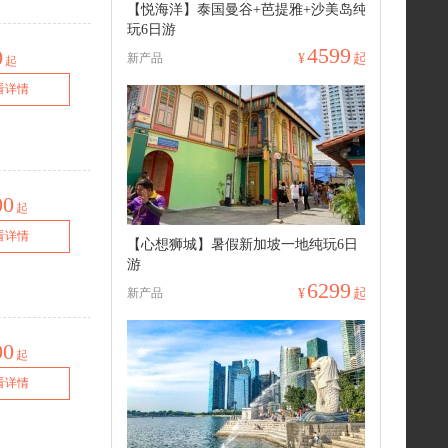
【悦海洋】泰国曼谷+芭提雅+沙美岛纯
玩6日游
4599
0
新产品
¥
起
起
看详情
00
起
看详情
【心想狮城】暑假新加坡一地纯玩6日
游
6299
新产品
¥
起
00
起
看详情