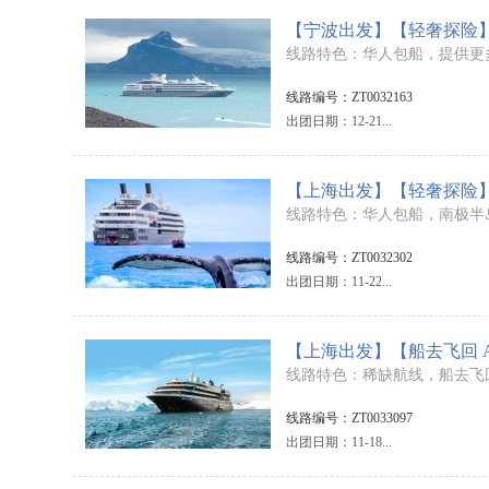
线路编号：ZT0032163
出团日期：12-21...
【上海出发】【轻奢探险】
线路特色：华人包船，南极半岛巡
线路编号：ZT0032302
出团日期：11-22...
【上海出发】【船去飞回 At
线路特色：稀缺航线，船去飞回
线路编号：ZT0033097
出团日期：11-18...