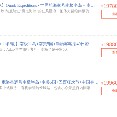
1978
【上海出发】【飞跃德雷克】Quark Expeditions · 世界航海家号南极半岛 + 南美5国28日
¥
线路特色：2小时飞跃德雷克海峡 彻底绕过“魔鬼海峡”的狂风巨浪，把体力留给南极的震撼风光
查
1988
tlas邮轮】南极半岛+南美5国+滴滴喀喀湖40日游
¥
，Atlas·世界旅行者号，南极半岛停留6天
查
1996
【宁波出发】【轻奢探险】庞洛星辉号南极半岛+南美5国+巴西狂欢节+中国春节 40日游
¥
线路特色：华人包船，提供更多中式服务，有机会登陆长城站，包含小众景点百内国家公园！
查