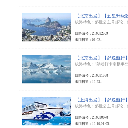
【北京出发】【五星升级款
线路编号：ZT0032309
出团日期：01-02...
【北京出发】【舒逸航行】
线路编号：ZT0031388
出团日期：12-23...
线路特色：盛世公主号邮轮，南
线路编号：ZT0030678
出团日期：12-19,01-05...