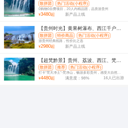
千户苗寨、荔波大小七孔双飞5日游
散拼团
热门活动(小程序)
0购物0自费项目，20人内精品团，品质游贵州
3480
起
新产品上线
¥
【贵州时光】黄果树瀑布、西江千户苗
寨、荔波小七孔双飞5日游
散拼团
特价商品
热门活动(小程序)
游贵州经典线路，性价比之选
2980
起
新产品上线
¥
【超梵黔景】贵州、荔波、西江、梵净
山双飞6日游
散拼团
推荐
热门活动(小程序)
打卡“梵天净土”-梵净山，畅游多彩贵州，感受大自然的
4480
鬼斧神工
16
人已出游
起
满意度：
98
%
¥