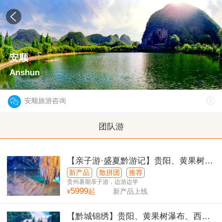
安顺
Anshun
安顺旅游咨询
团队游
【亲子游·盛夏黔游记】贵阳、黄果树、
FAST天眼、荔波、肇兴侗寨、岜沙苗寨
新产品
散拼团
推荐
双飞6日游
贵州暑期亲子游，边游边学
5999
起
新产品上线
¥
【黔城锦绣】贵阳、黄果树瀑布、西江