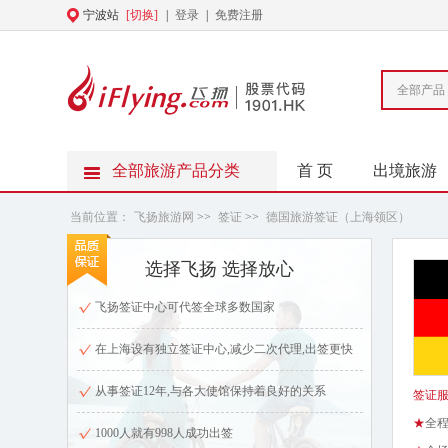
宁波站
[切换]
|
登录
|
免费注册
全部产品
全部旅游产品分类
首 页
出境旅游
当前位置：
飞扬旅游网
>>
签证
>>
德国旅游签证（上海领区）
选择飞扬 选择放心
飞扬签证中心可代签全球多数国家
在上海设有独立签证中心,减少二次代理,出签更快
从事签证12年,与各大使馆保持着良好的关系
签证
★
全
1000人就有998人成功出签