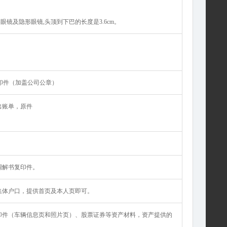
架眼镜及隐形眼镜,头顶到下巴的长度是3.6cm。
复印件（加盖公司公章）
出账单，原件
调解书复印件。
集体户口，提供首页及本人页即可。
印件（车辆信息页和照片页）、股票证券等资产材料，资产提供的