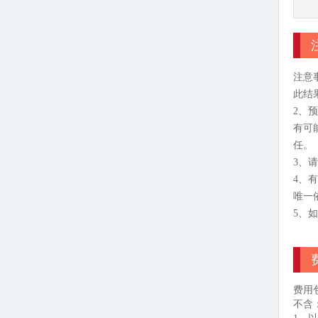
注意
此结
2、
有可
任。
3、
4、
唯一
5、
费用
不含