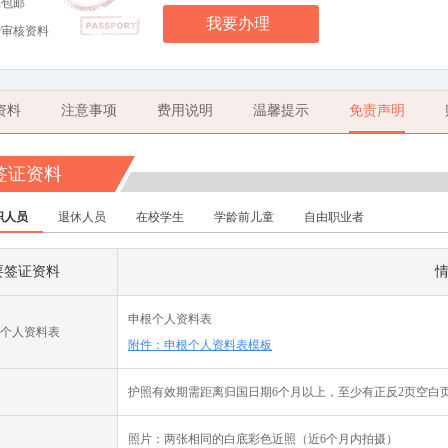
场包邮
我要办理
费审核资料
资料
注意事项
费用说明
温馨提示
免责声明
签证资料
职人员
退休人员
在校学生
学龄前儿童
自由职业者
要签证资料
申根个人资料表
个人资料表
附件：申根个人资料表模板
护照有效期需距离归国日期6个月以上，至少有正反2页空白
照片：两张相同的白底彩色近照（近6个月内拍摄）