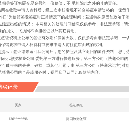
及相关签证实际交易金额的一倍赔偿，不 承担除此之外的其他责任。
飞扬网在收取申请人资料后，经二次审核发现不符合签证申请资格的，保留
"工作日"为使馆签发签证时正常情况下的处理时间；若遇特殊原因如政治
生延迟出签的情况； 本网相关的处理时间信息仅供参考，非法定承诺；请
要的损失，飞扬网不承担签证以外其它费用。
有关签证资料上公布的签证有效期和停留天数，仅供参考而非法定承诺，一
使馆保留要求申请人补资料或要求申请人前往使馆面试的权利。
特别提示：签证结果返回我公司后，您的护照及其它返回的原件资料，您可
则表示您授权我公司 委托第三方进行快递服务，第三方公司（快递公司的
有可能带来的丢失、破损、或其他问题，由 第三方公司（快递承运方)对
选择我公司的产品或服务时，视同您已认同此条款的内容。
购买记录
买家
签证类别
136*****698
德国旅游签证