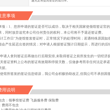
越充足将提高签证的成功率。
注意事项
事项：1、您所申请的签证是否可以成功，取决于相关国家使领馆签证官
果，同时放弃追究本公司任何责任的权利，本公司将不予退还签证费。
预计工作日"为使馆签发签证时，正常情况下的处理时间；若遇特殊原因如
能会产生延迟出签的情况；对申请人根据签证预计日期提示，而进行的后
请申请人拿到签证后再做出行后期安排,未取得签证之前所发生的一切经济
有关签证资料上公布的签证有效期和停留天数，仅做参考而非任何法定承
依据。
如使馆所签发的签证信息错误，我公司会积极协助改正,但我公司不承担因
费用说明
包含：领事馆签证费 飞扬服务费 保险费
：费用不包含