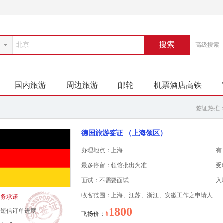
搜索
高级搜索
国内旅游
周边旅游
邮轮
机票酒店高铁
签证热推
德国旅游签证 （上海领区）
办理地点：上海
有
最多停留：领馆批出为准
受
面试：不需要面试
入
收客范围：上海、江苏、浙江、安徽工作之申请人
服务承诺
1800
程短信订单进度
¥
飞扬价：