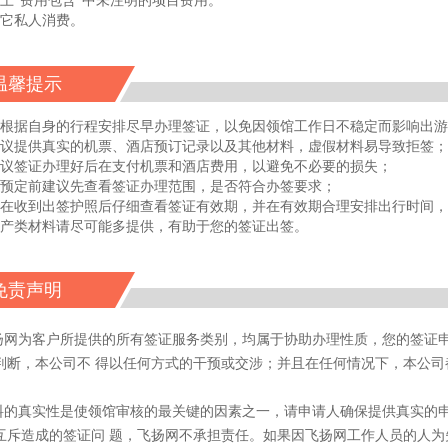
以上“费用包含”中未注明的项目费用。
其它私人消费。
温馨提示
请根据自身的行程安排尽早办理签证，以免因领馆工作日不稳定而影响出
建议提供真实的机票、酒店预订记录以及其他材料，虚假材料易导致拒签；
建议签证办理好后在支付机票和酒店费用，以避免不必要的损失；
在预定前建议先查看签证办理范围，是否符合办签要求；
请在收到出签护照后仔细查看签证有效期，并在有效期合理安排出行时间
资产类材料请尽可能多提供，有助于您的签证出签。
免责声明
飞扬网为客户所提供的所有签证服务类别，均属于协助办理性质，您的签证
判断，本公司不 得以任何方式的干预或交涉；并且在任何情况下，本公司
。
资料的真实性是使领馆审核的最关键的因素之一，请申请人确保提供真实的
互斥造成的签证问 题，飞扬网不承担责任。如果因飞扬网工作人员的人为