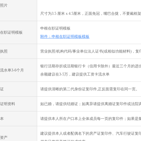
照片
尺寸为3.5 厘米 x 4.5厘米，正面免冠，嘴巴合拢，不要戴框
申根在职证明模板
在职证明模板
附件：申根在职证明模板模板
执照
营业执照/机构代码/事业单位法人证书(或相似功能材料)，
银行活期存折或活期银行卡（信用卡除外）最近三个月的进
流水单3-6个月
余额建议在3-5万，建议提供工资卡流水单
证
请提供清晰的第二代身份证复印件,正反面需复印在同一页。
证明资料
如已婚，请提供结婚证；如离异请提供离婚证复印件或法院
本
请提供本人所在户口本上全体成员每一页的复印件；如果是
建议提供本人或者配偶名下的房产证复印件、汽车行驶证复
资产