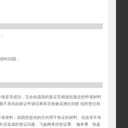
游；
，按时归国；
申请是否成功，完全由该国的签证官根据您递交的申请材料
都不承担由签证申请结果而导致被追溯任何赔 偿的责任和
申请资料；如因您提供的任何用于签证的材料、信息等不准
失误造成的签证问题，飞扬网承担签证费、 服务费、快递