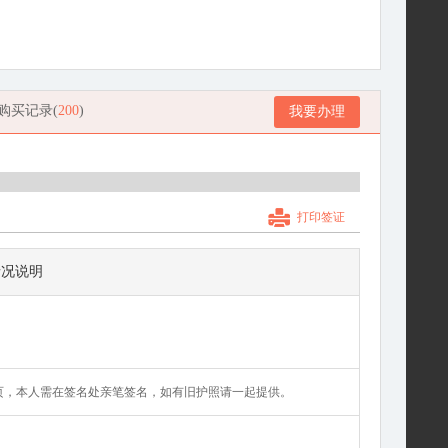
购买记录(
200
)
我要办理
打印签证
情况说明
页，本人需在签名处亲笔签名，如有旧护照请一起提供。