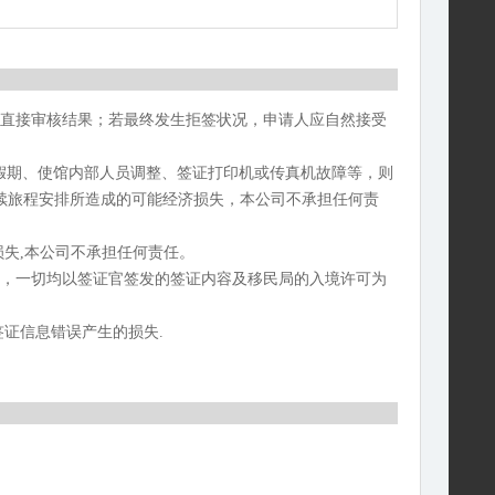
的直接审核结果；若最终发生拒签状况，申请人应自然接受
假期、使馆内部人员调整、签证打印机或传真机故障等，则
续旅程安排所造成的可能经济损失，本公司不承担任何责
损失,本公司不承担任何责任。
诺，一切均以签证官签发的签证内容及移民局的入境许可为
签证信息错误产生的损失.