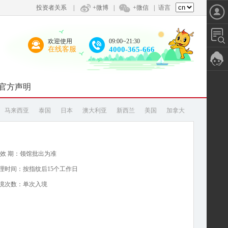
投资者关系
|
+微博
|
+微信
|
语言
欢迎使用
09:00~21:30
在线客服
4000-365-666
官方声明
：
马来西亚
泰国
日本
澳大利亚
新西兰
美国
加拿大
 效 期：领馆批出为准
理时间：按指纹后15个工作日
境次数：单次入境