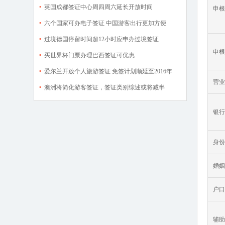
英国成都签证中心周四周六延长开放时间
申根
六个国家可办电子签证 中国游客出行更加方便
过境德国停留时间超12小时应申办过境签证
申根
买世界杯门票办理巴西签证可优惠
爱尔兰开放个人旅游签证 免签计划顺延至2016年
营业
澳洲将简化游客签证，签证类别综述或将减半
银行
身份
婚姻
户口
辅助