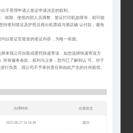
作出不受理申请人签证申请决定的权利。
干涉、假期、使馆内部人员调整、签证打印机故障等，则可能
您待拿到签证及护照后再出机票或与酒店确 认付款，避免
切均以签证官签发的签证内容，为唯一依据。
选择来我公司自取或委托快递寄送，如您选择快递寄送方
）所有服务条款、权利与义务，您均已了解和认 可。对于
您进行负责，我公司不予承担责任和由此产生的任何赔偿。
办理时间
出签状态
2025-08-27 14:54:49
成功